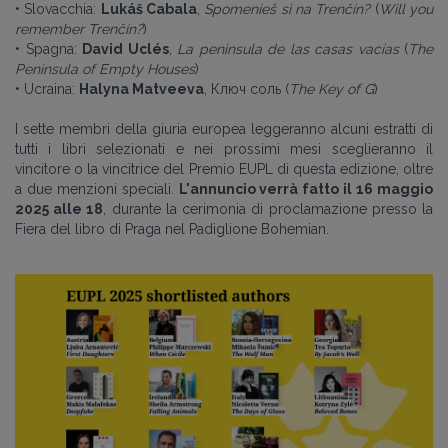
• Slovacchia:
Lukáš Cabala
,
Spomenieš si na Trenčín?
(
Will you
remember Trenčín?
)
• Spagna:
David Uclés
,
La peninsula de las casas vacías
(
The
Peninsula of Empty Houses
)
• Ucraina:
Halyna Matveeva
, Ключ соль (
The Key of G
)
I sette membri della giuria europea leggeranno alcuni estratti di
tutti i libri selezionati e nei prossimi mesi sceglieranno il
vincitore o la vincitrice del Premio EUPL di questa edizione, oltre
a due menzioni speciali.
L'annuncio verrà fatto il 16 maggio
2025 alle 18
, durante la cerimonia di proclamazione presso la
Fiera del libro di Praga nel Padiglione Bohemian.