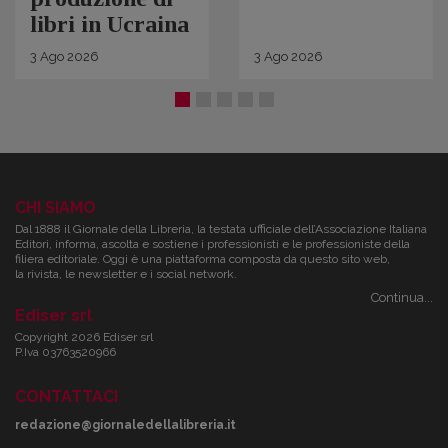
libri in Ucraina
3
Ago
2026
3
Ago
2026
CHI SIAMO
Dal 1888 il Giornale della Libreria, la testata ufficiale dell’Associazione Italiana
Editori, informa, ascolta e sostiene i professionisti e le professioniste della
filiera editoriale. Oggi è una piattaforma composta da questo sito web,
la rivista, le newsletter e i social network.
Continua...
Ediser srl
Copyright 2026 Ediser srl
P.Iva 03763520966
CONTATTACI
redazione@giornaledellalibreria.it