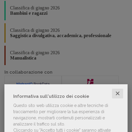
Classifica di giugno 2026
Bambini e ragazzi
Classifica di giugno 2026
Saggistica divulgativa, accademica, professionale
Classifica di giugno 2026
Manualistica
In collaborazione con
✕
Informativa sull'utilizzo dei cookie
Questo sito web utilizza cookie e altre tecniche di
POLTRONE
tracciamento per migliorare la tua esperienza di
navigazione, mostrarti contenuti personalizzati e
analizzare il traffico sul sito.
Laura Ballestra confermata presidente
Cliccando su "Accetto tutti i cookie" saranno attivate