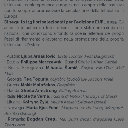
letteratura contemporanea europea nel campo della narrativa
con lo scopo di promuovere la circolazione della letteratura in
Europa.
Di seguito i 13 libri selezionati per l'edizione EUPL 2025
. Gli
autori e le autrici e i loro romanzi sono stati nominati da enti
nazionali che conoscono a fondo la scena letteraria dei propri
Paesi di riferimento e lavorano nella promozione della propria
letteratura all'estero.
• Austria:
Ljuba Arnautović
,
Erste Töchter
(
First Daughters
)
• Belgio:
Philippe Marczewski
, Quand Cécile (
When Cécile
)
• Bosnia-Erzegovina:
Mihaela Šumić
,
Čovjek vuk
(
The Wolf
Man
)
• Georgia:
Tea Topuria
, იაკობის ჭასთან (
By Jacob's Well
)
• Grecia:
Makis Malafekas
,
Deepfake
• Irlanda:
Sheila Armstrong
,
Falling Animals
• Italia:
Nicoletta Verna
,
I Giorni di Vetro
(
The Days of Glass
)
• Lituania:
Kotryna Zylė
,
Mylimi Kaulai
(
Beloved Bones
)
• Norvegia:
Maria Kjos Fonn
,
Margaret, er du i sorg
(
Margaret,
Are You Grieving
)
• Romania:
Bogdan Crețu
,
Mai puţin decât dragostea
(
Less
Than Love
)