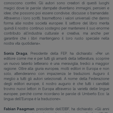
conoscono confini. Gli autori sono creatori di questi luoghi
magici dove le parole stampate diventano immagini, pensieri e
idee, che possono poi essere condivise, discusse o tramandate.
Attraverso i loro scritti, trasmettono i valori universali che danno
forma alle nostre società europee. Il settore del libro merita
quindi il nostro continuo sostegno per mantenere il suo enorme
contributo all'industria culturale e creativa, ma anche per
garantire che i libri mantengano il loro ruolo speciale nella
nostra vita quotidiana
».
Sonia Draga
, Presidente della FEP, ha dichiarato:
«
Per un
editore come me e per tutti gli amanti della letteratura, scoprire
un nuovo talento letterario è una meraviglia, tredici a maggior
ragione. Oltre alla giuria europea, molti editori in Europa e non
solo, attenderanno con impazienza le traduzioni. Auguro il
meglio a tutti gli autori selezionati. A nome della Federazione
degli editori europei, il nostro augurio è che tutti i canditati
trovino nuovi lettori in Europa attraverso la varietà delle lingue
europee, perché come ricordano le parole di Umberto Eco: la
lingua dell'Europa è la traduzione
».
Fabian Paagman
, presidente dell'EIBF, ha dichiarato:
«
Gli anni