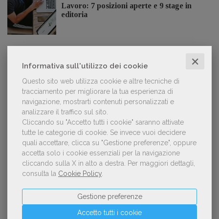
Lavoro: 7 posizioni aperte e 9 stage in
editoria
✕
Informativa sull'utilizzo dei cookie
LE PIÙ LETTE
Questo sito web utilizza cookie e altre tecniche di
tracciamento per migliorare la tua esperienza di
navigazione, mostrarti contenuti personalizzati e
Forse è il momento di cambiare prospettiva
1
analizzare il traffico sul sito.
sull’intelligenza artificiale
Cliccando su "Accetto tutti i cookie" saranno attivate
tutte le categorie di cookie.
Se invece vuoi decidere
quali accettare, clicca su "Gestione preferenze", oppure
accetta solo i cookie essenziali per la navigazione
Kobo ha rifiutato il 45% dei testi ricevuti per
2
cliccando sulla X in alto a destra.
Per maggiori dettagli,
sospetto utilizzo dell’IA
consulta la
Cookie Policy
.
Gestione preferenze
«La voce umana? Ha un valore aggiunto
Accetto tutti i cookie