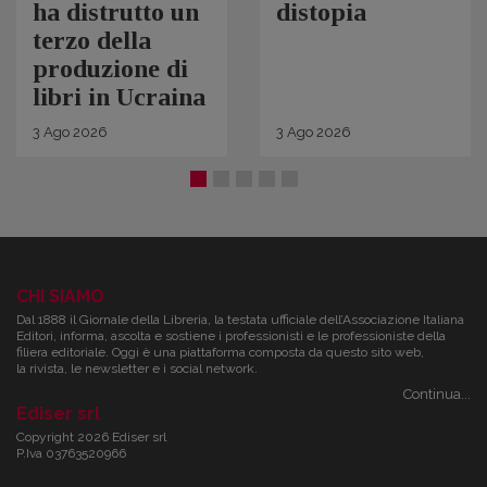
ha distrutto un
distopia
terzo della
produzione di
libri in Ucraina
3
Ago
2026
3
Ago
2026
CHI SIAMO
Dal 1888 il Giornale della Libreria, la testata ufficiale dell’Associazione Italiana
Editori, informa, ascolta e sostiene i professionisti e le professioniste della
filiera editoriale. Oggi è una piattaforma composta da questo sito web,
la rivista, le newsletter e i social network.
Continua...
Ediser srl
Copyright 2026 Ediser srl
P.Iva 03763520966