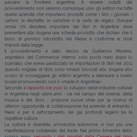
passare la frontiera argentina. A essere colpiti dal
provvedimento non saranno comunque solo gli editori ma tutte
quelle aziende che importano prodotti come i libri, i giornali, i
cartoni, le etichette, le cartoline o la carta da regalo. Dunque
ormai chi desidera importare dei libri in Argentina deve
presentare alla dogana una scheda-prodotto che dichiari che il
tasso di piombo introdotto nel Paese è conforme ai limiti
imposti dalla legge.
Il provvedimento è stato deciso da Guillermo Moreno,
segretario del Commercio interno, solo pochi mesi dopo lo
scandalo che aveva paralizzato le importazioni di libri nel 2011
quando migliaia di titoli sono rimasti bloccati alla dogana allo
scopo di incoraggiare gli editori argentini a stampare a livello
locale promuovendo così il «made in Argentina».
Secondo il
rapporto Ice 2010
lo sviluppo delle industrie culturali
in Argentina negli ultimi anni - sia nel campo del cinema, della
musica e del libro - propone nuove sfide per la ricerca di
ulteriori opportunità di collaborazione tra aziende di entrambi i
Paesi e per il rafforzamento dei già profondi legami tra le
rispettive culture.
La cultura è diventata un’industria autonoma, e non più una
manifestazione collaterale del trade. Nel primo trimestre dello
scorso anno,
secondo i dati riportati dalla Camera del libro