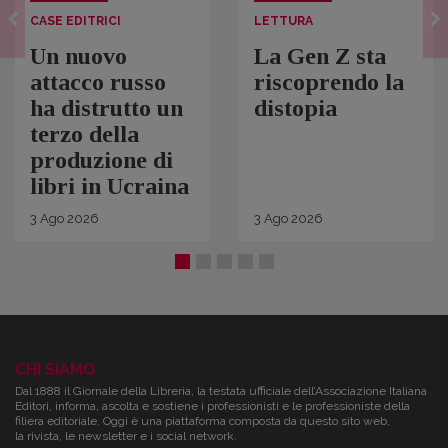
CASE EDITRICI
LETTURA
Un nuovo
La Gen Z sta
attacco russo
riscoprendo la
ha distrutto un
distopia
terzo della
produzione di
libri in Ucraina
3
Ago
2026
3
Ago
2026
CHI SIAMO
Dal 1888 il Giornale della Libreria, la testata ufficiale dell’Associazione Italiana
Editori, informa, ascolta e sostiene i professionisti e le professioniste della
filiera editoriale. Oggi è una piattaforma composta da questo sito web,
la rivista, le newsletter e i social network.