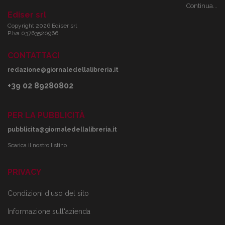
Continua...
Ediser srl
Copyright 2026 Ediser srl
P.Iva 03763520966
CONTATTACI
redazione@giornaledellalibreria.it
+39 02 89280802
PER LA PUBBLICITÀ
pubblicita@giornaledellalibreria.it
Scarica il nostro listino
PRIVACY
Condizioni d'uso del sito
Informazione sull'azienda