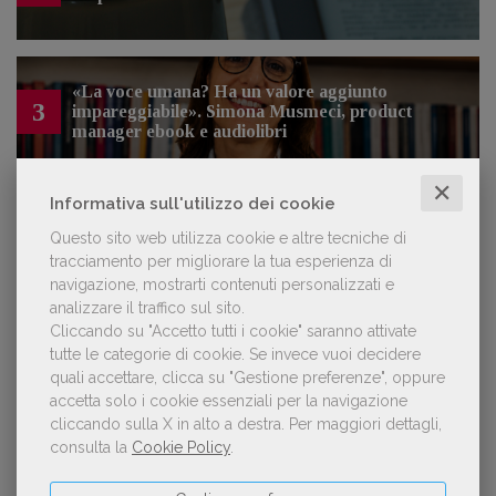
«La voce umana? Ha un valore aggiunto
3
impareggiabile». Simona Musmeci, product
manager ebook e audiolibri
✕
Informativa sull'utilizzo dei cookie
Questo sito web utilizza cookie e altre tecniche di
NOTIZIE DALL'AIE
tracciamento per migliorare la tua esperienza di
navigazione, mostrarti contenuti personalizzati e
analizzare il traffico sul sito.
Il Premio Inge Feltrinelli apre le
Cliccando su "Accetto tutti i cookie" saranno attivate
candidature per la quinta edizione,
dedicata al tema della pace
tutte le categorie di cookie.
Se invece vuoi decidere
quali accettare, clicca su "Gestione preferenze", oppure
accetta solo i cookie essenziali per la navigazione
cliccando sulla X in alto a destra.
Per maggiori dettagli,
Aperte le adesioni alla collettiva italiana
consulta la
Cookie Policy
.
della China Shanghai International
Children's Book Fair 2026. Candidature
entro il 21 luglio 2026