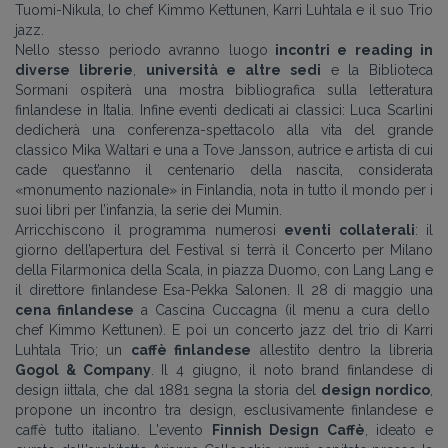
Tuomi-Nikula, lo chef Kimmo Kettunen, Karri Luhtala e il suo Trio
jazz.
Nello stesso periodo avranno luogo
incontri e reading in
diverse librerie
,
università e altre sedi
e la Biblioteca
Sormani ospiterà una mostra bibliografica sulla letteratura
finlandese in Italia. Infine eventi dedicati ai classici: Luca Scarlini
dedicherà una conferenza-spettacolo alla vita del grande
classico Mika Waltari e una a Tove Jansson, autrice e artista di cui
cade quest’anno il centenario della nascita, considerata
«monumento nazionale» in Finlandia, nota in tutto il mondo per i
suoi libri per l’infanzia, la serie dei Mumin.
Arricchiscono il programma numerosi
eventi collaterali
: il
giorno dell’apertura del Festival si terrà il Concerto per Milano
della Filarmonica della Scala, in piazza Duomo, con Lang Lang e
il direttore finlandese Esa-Pekka Salonen. Il 28 di maggio una
cena finlandese
a Cascina Cuccagna (il menu a cura dello
chef Kimmo Kettunen). E poi un concerto jazz del trio di Karri
Luhtala Trio; un
caffè finlandese
allestito dentro la libreria
Gogol & Company
. Il 4 giugno, il noto brand finlandese di
design iittala, che dal 1881 segna la storia del
design nordico
,
propone un incontro tra design, esclusivamente finlandese e
caffè tutto italiano. L'evento
Finnish Design Caffè
, ideato e