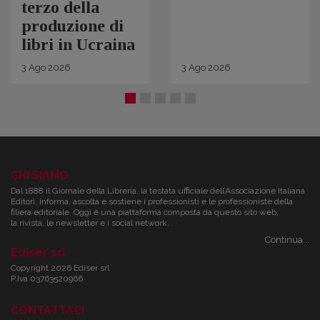
terzo della
produzione di
libri in Ucraina
3
Ago
2026
3
Ago
2026
CHI SIAMO
Dal 1888 il Giornale della Libreria, la testata ufficiale dell’Associazione Italiana
Editori, informa, ascolta e sostiene i professionisti e le professioniste della
filiera editoriale. Oggi è una piattaforma composta da questo sito web,
la rivista, le newsletter e i social network.
Continua...
Ediser srl
Copyright 2026 Ediser srl
P.Iva 03763520966
CONTATTACI