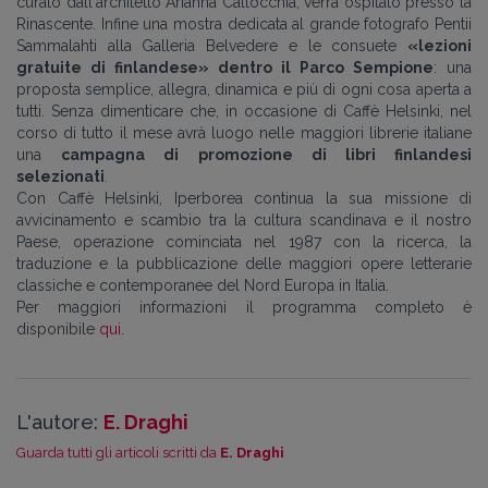
curato dall'architetto Arianna Callocchia, verrà ospitato presso la
Rinascente. Infine una mostra dedicata al grande fotografo Pentii
Sammalahti alla Galleria Belvedere e le consuete
«lezioni
gratuite di finlandese» dentro il Parco Sempione
: una
proposta semplice, allegra, dinamica e più di ogni cosa aperta a
tutti. Senza dimenticare che, in occasione di Caffè Helsinki, nel
corso di tutto il mese avrà luogo nelle maggiori librerie italiane
una
campagna di promozione di libri finlandesi
selezionati
.
Con Caffè Helsinki, Iperborea continua la sua missione di
avvicinamento e scambio tra la cultura scandinava e il nostro
Paese, operazione cominciata nel 1987 con la ricerca, la
traduzione e la pubblicazione delle maggiori opere letterarie
classiche e contemporanee del Nord Europa in Italia.
Per maggiori informazioni il programma completo è
disponibile
qui
.
L'autore:
E. Draghi
Guarda tutti gli articoli scritti da
E. Draghi