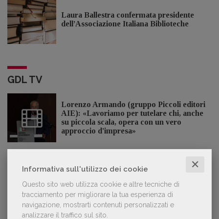
Laura Ballestra confermata presidente
dell’Associazione Italiana Biblioteche
GDL TV
Lorenzo Armando (gruppo Piccoli editori
AIE): «Lavoriamo per tutelare chi, anche
su piccola scala, opera con un vero
approccio d'impresa»
✕
Informativa sull'utilizzo dei cookie
OFFERTE DI LAVORO
Questo sito web utilizza cookie e altre tecniche di
tracciamento per migliorare la tua esperienza di
navigazione, mostrarti contenuti personalizzati e
Lavoro: 7 posizioni aperte e 9 stage in
analizzare il traffico sul sito.