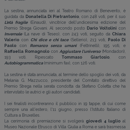
La sestina, annunciata ieri al Teatro Romano di Benevento, è
guidata da
Donatella Di Pietrantonio
, con 248 voti, per il suo
L'età fragile
(Einaudi), vincitrice dell'undicesima edizione del
Premio Strega Giovani. Al
secondo posto
Dario
Voltolini
con
Invernale
(La nave di Teseo), con 243 voti, seguito da
Chiara
Valerio
con
Chi dice e chi tace
(Sellerio), 213 voti,
Paolo Di
Paolo
con
Romanzo senza umani
(Feltrinelli), 195 voti, e
Raffaella Romagnolo
con
Aggiustare l'universo
(Mondadori),
193 voti. Ripescato
Tommaso
Giartosio
, con
Autobiogrammatica
(minimum fax), con 126 voti.
La sestina è stata annunciata, al termine dello spoglio dei voti, da
Melania G. Mazzucco, presidente del Comitato direttivo del
Premio Strega nella serata condotta da Stefano Coletta che ha
intervistato le autrici e gli autori candidati.
I sei finalisti incontreranno il pubblico in 19 tappe, di cui come
sempre una all'estero, l'11 giugno, presso l'Istituto Italiano di
Cultura a Bruxelles.
La cerimonia di premiazione si svolgerà
giovedì 4 luglio
al
Museo Nazionale Etrusco di Villa Giulia a Roma e sarà trasmessa