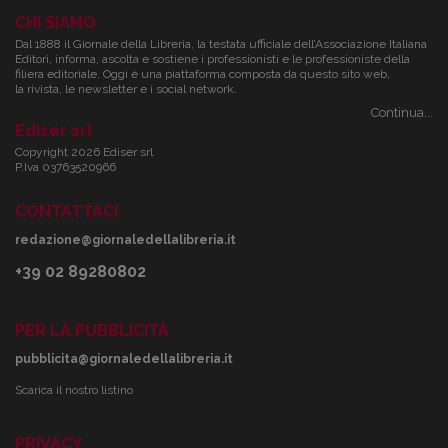
CHI SIAMO
Dal 1888 il Giornale della Libreria, la testata ufficiale dell’Associazione Italiana
Editori, informa, ascolta e sostiene i professionisti e le professioniste della
filiera editoriale. Oggi è una piattaforma composta da questo sito web,
la rivista, le newsletter e i social network.
Continua...
Ediser srl
Copyright 2026 Ediser srl
P.Iva 03763520966
CONTATTACI
redazione@giornaledellalibreria.it
+39 02 89280802
PER LA PUBBLICITÀ
pubblicita@giornaledellalibreria.it
Scarica il nostro listino
PRIVACY