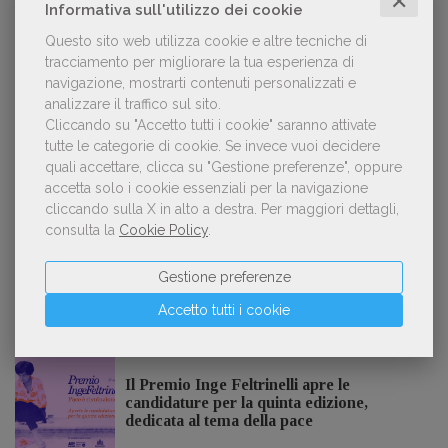
✕
Informativa sull'utilizzo dei cookie
Questo sito web utilizza cookie e altre tecniche di
tracciamento per migliorare la tua esperienza di
Forse è il momento di cambiare prospettiva
2
navigazione, mostrarti contenuti personalizzati e
sull’intelligenza artificiale
analizzare il traffico sul sito.
Cliccando su "Accetto tutti i cookie" saranno attivate
tutte le categorie di cookie.
Se invece vuoi decidere
quali accettare, clicca su "Gestione preferenze", oppure
accetta solo i cookie essenziali per la navigazione
Kobo ha rifiutato il 45% dei testi ricevuti per
3
cliccando sulla X in alto a destra.
Per maggiori dettagli,
sospetto utilizzo dell’IA
consulta la
Cookie Policy
.
Gestione preferenze
Accetto tutti i cookie
NOTIZIE DALL'AIE
Il Premio Inge Feltrinelli apre le
candidature per la quinta edizione,
dedicata al tema della pace