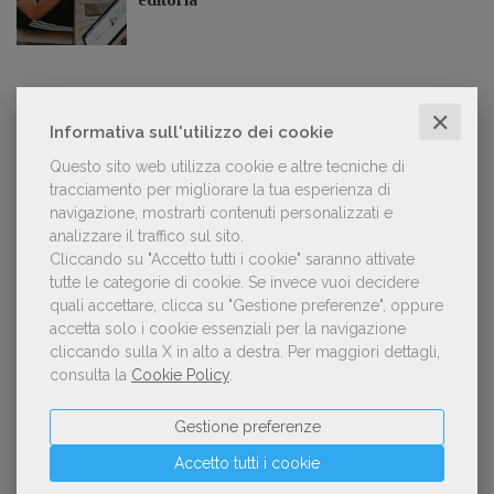
✕
LE PIÙ LETTE
Informativa sull'utilizzo dei cookie
Questo sito web utilizza cookie e altre tecniche di
tracciamento per migliorare la tua esperienza di
Forse è il momento di cambiare prospettiva
1
navigazione, mostrarti contenuti personalizzati e
sull’intelligenza artificiale
analizzare il traffico sul sito.
Cliccando su "Accetto tutti i cookie" saranno attivate
tutte le categorie di cookie.
Se invece vuoi decidere
quali accettare, clicca su "Gestione preferenze", oppure
Kobo ha rifiutato il 45% dei testi ricevuti per
accetta solo i cookie essenziali per la navigazione
2
sospetto utilizzo dell’IA
cliccando sulla X in alto a destra.
Per maggiori dettagli,
consulta la
Cookie Policy
.
Gestione preferenze
«La voce umana? Ha un valore aggiunto
3
Accetto tutti i cookie
impareggiabile». Simona Musmeci, product
manager ebook e audiolibri