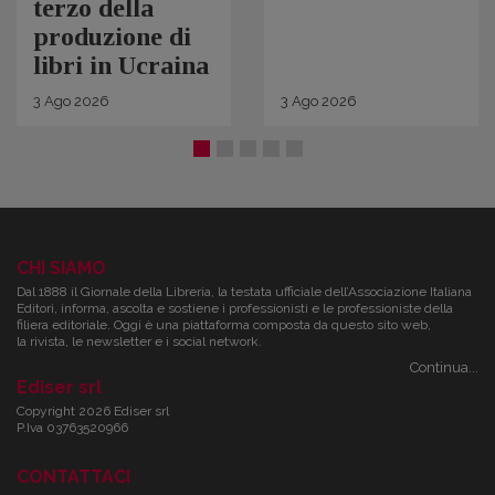
terzo della
produzione di
libri in Ucraina
3
Ago
2026
3
Ago
2026
CHI SIAMO
Dal 1888 il Giornale della Libreria, la testata ufficiale dell’Associazione Italiana
Editori, informa, ascolta e sostiene i professionisti e le professioniste della
filiera editoriale. Oggi è una piattaforma composta da questo sito web,
la rivista, le newsletter e i social network.
Continua...
Ediser srl
Copyright 2026 Ediser srl
P.Iva 03763520966
CONTATTACI