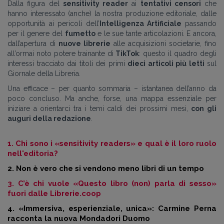
Dalla figura del
sensitivity reader
ai
tentativi censori
che
hanno interessato (anche) la nostra produzione editoriale, dalle
opportunità ai pericoli dell’
Intelligenza Artificiale
passando
per il genere del
fumetto
e le sue tante articolazioni. E ancora,
dall’apertura di
nuove librerie
alle acquisizioni societarie, fino
all’ormai noto potere trainante di
TikTok
: questo il quadro degli
interessi tracciato dai titoli dei primi
dieci articoli più letti
sul
Giornale della Libreria.
Una efficace – per quanto sommaria – istantanea dell’anno da
poco concluso. Ma anche, forse, una mappa essenziale per
iniziare a orientarci tra i temi caldi dei prossimi mesi,
con gli
auguri della redazione
.
1.
Chi sono i «sensitivity readers» e qual è il loro ruolo
nell'editoria?
2.
Non è vero che si vendono meno libri di un tempo
3.
C’è chi vuole «Questo libro (non) parla di sesso»
fuori dalle Librerie.coop
4.
«Immersiva, esperienziale, unica»: Carmine Perna
racconta la nuova Mondadori Duomo