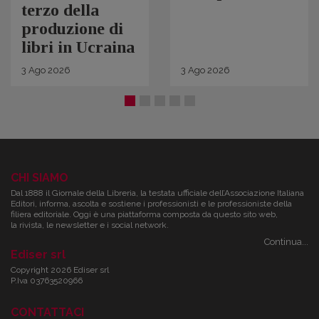
terzo della
produzione di
libri in Ucraina
3
Ago
2026
3
Ago
2026
CHI SIAMO
Dal 1888 il Giornale della Libreria, la testata ufficiale dell’Associazione Italiana
Editori, informa, ascolta e sostiene i professionisti e le professioniste della
filiera editoriale. Oggi è una piattaforma composta da questo sito web,
la rivista, le newsletter e i social network.
Continua...
Ediser srl
Copyright 2026 Ediser srl
P.Iva 03763520966
CONTATTACI