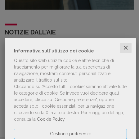
NOTIZIE DALL'AIE
✕
Informativa sull'utilizzo dei cookie
Il Premio Inge Feltrinelli apre le
candidature per la quinta edizione,
Questo sito web utilizza cookie e altre tecniche di
dedicata al tema della pace
tracciamento per migliorare la tua esperienza di
navigazione, mostrarti contenuti personalizzati e
analizzare il traffico sul sito.
Aperte le adesioni alla collettiva italiana
Cliccando su "Accetto tutti i cookie" saranno attivate tutte
della China Shanghai International
le categorie di cookie.
Se invece vuoi decidere quali
Children's Book Fair 2026. Candidature
accettare, clicca su "Gestione preferenze", oppure
entro il 21 luglio 2026
accetta solo i cookie essenziali per la navigazione
cliccando sulla X in alto a destra.
Per maggiori dettagli,
consulta la
Cookie Policy
.
Gestione preferenze