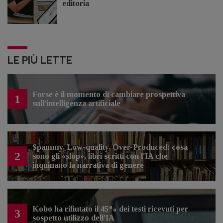
editoria
LE PIÙ LETTE
Forse è il momento di cambiare prospettiva
1
sull’intelligenza artificiale
Spammy, Low-quality, Over-Produced: cosa
2
sono gli «slop», libri scritti con l'IA che
inquinano la narrativa di genere
Kobo ha rifiutato il 45% dei testi ricevuti per
3
sospetto utilizzo dell’IA