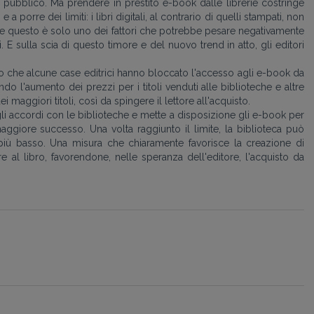
 pubblico. Ma prendere in prestito e-book dalle librerie costringe
 a porre dei limiti: i libri digitali, al contrario di quelli stampati, non
o e questo è solo uno dei fattori che potrebbe pesare negativamente
ali. E sulla scia di questo timore e del nuovo trend in atto, gli editori
do che alcune case editrici hanno bloccato l'accesso agli e-book da
ndo l'aumento dei prezzi per i titoli venduti alle biblioteche e altre
 maggiori titoli, così da spingere il lettore all'acquisto.
gli accordi con le biblioteche e mette a disposizione gli e-book per
maggiore successo. Una volta raggiunto il limite, la biblioteca può
o più basso. Una misura che chiaramente favorisce la creazione di
e al libro, favorendone, nelle speranza dell'editore, l'acquisto da