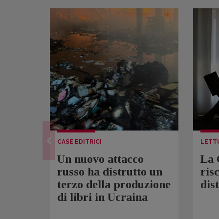
CASE EDITRICI
LETT
Un nuovo attacco
La 
russo ha distrutto un
ris
terzo della produzione
dis
di libri in Ucraina