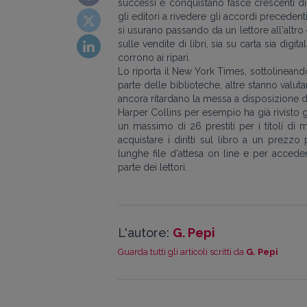
successi e conquistano fasce crescenti di
gli editori a rivedere gli accordi precedenti e
si usurano passando da un lettore all'altr
sulle vendite di libri, sia su carta sia digit
corrono ai ripari.
Lo riporta il New York Times, sottolinean
parte delle biblioteche, altre stanno valuta
ancora ritardano la messa a disposizione dei
Harper Collins per esempio ha già rivisto 
un massimo di 26 prestiti per i titoli di 
acquistare i diritti sul libro a un prezz
lunghe file d'attesa on line e per acceder
parte dei lettori.
L'autore:
G. Pepi
Guarda tutti gli articoli scritti da
G. Pepi