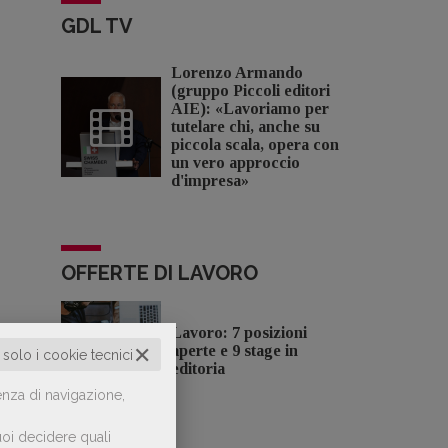
GDL TV
Lorenzo Armando
(gruppo Piccoli editori
AIE): «Lavoriamo per
tutelare chi, anche su
piccola scala, opera con
un vero approccio
d'impresa»
OFFERTE DI LAVORO
Lavoro: 7 posizioni
✕
aperte e 9 stage in
o solo i cookie tecnici
editoria
enza di navigazione,
oi decidere quali