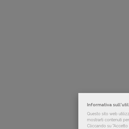
Informativa sull'uti
Questo sito web utiliz
mostrarti contenuti pers
Cliccando su "Accetto t