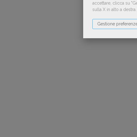
accettare, clicca su "
sulla X in alto a destra
Gestione preferenz