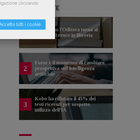
avigazione cliccando
LE PIÙ LETTE
Accetto tutti i cookie
Con Nolan l’Odissea torna al
1
cinema e cresce in libreria
Forse è il momento di cambiare
2
prospettiva sull’intelligenza
artificiale
Kobo ha rifiutato il 45% dei
3
testi ricevuti per sospetto
utilizzo dell’IA