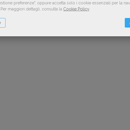
Gestione preferenze", oppure accetta solo i cookie essenziali per la n
.
Per maggiori dettagli, consulta la
Cookie Policy
.
e