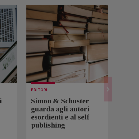
EDITORI
LETTUR
i
Simon & Schuster
Spam
guarda agli autori
Over
esordienti e al self
sono 
publishing
scrit
inqui