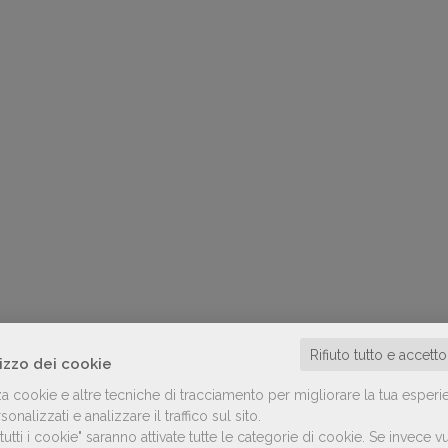
Rifiuto tutto e accett
lizzo dei cookie
za cookie e altre tecniche di tracciamento per migliorare la tua esperi
onalizzati e analizzare il traffico sul sito.
utti i cookie" saranno attivate tutte le categorie di cookie.
Se invece vu