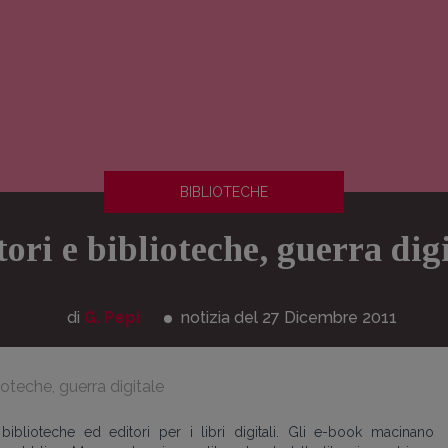
BIBLIOTECHE
ori e biblioteche, guerra dig
di
G. Pepi
notizia del 27
Dicembre
2011
lioteche, guerra digitale
biblioteche ed editori per i libri digitali. Gli e-book macinano