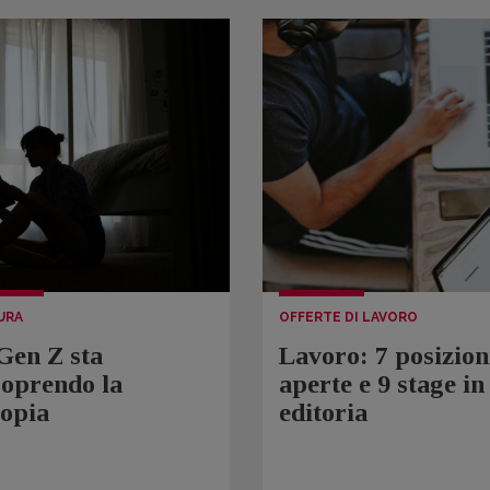
URA
OFFERTE DI LAVORO
Gen Z sta
Lavoro: 7 posizion
coprendo la
aperte e 9 stage in
topia
editoria