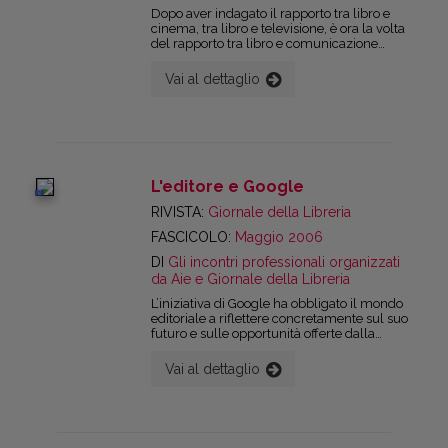
Dopo aver indagato il rapporto tra libro e
cinema, tra libro e televisione, è ora la volta
del rapporto tra libro e comunicazione
pubblicitaria. Il punto di partenza è una
rilevazione appositamente condotta e che
Vai al dettaglio
ha preso in considerazione un ampio
campione di quotidiani, settimanali, inserti
specializzati sui libri, stampa specializzata
rivolta al trade negli ultimi tre anni.
L'editore e Google
digital
RIVISTA:
Giornale della Libreria
FASCICOLO:
Maggio 2006
DI
Gli incontri professionali organizzati
da Aie e Giornale della Libreria
L’iniziativa di Google ha obbligato il mondo
editoriale a riflettere concretamente sul suo
futuro e sulle opportunità offerte dalla
tecnologia e dai suoi nuovi modelli di
business per la distribuzione dei contenuti
Vai al dettaglio
editoriali; e soprattutto ha imposto a tutti di
ragionare sul ruolo che editori, biblioteche,
librerie dovranno essere pronti a ricoprire di
fronte alla concorrenza incrociata di
competitor esterni al comparto, ma con una