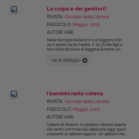
capacità (e velocità) di aggredire il mercato
ben maggiore.
La colpa è dei genitori?
digital
RIVISTA:
Giornale della Libreria
FASCICOLO:
Maggio 2006
AUTORI VARI
Nelle famiglie italiane in cui leggono libri
sia il padre sia la madre, il 74,3% dei figli a
loro volta dichiara di leggere almeno un
libro non scolastico nel corso dell’anno. Al
polo opposto, in quelle famiglie in cui
Vai al dettaglio
nessuno dei due genitori legge, questo
valore scende al 36,2% (Fonte: Istat). Esiste
cioè una correlazione strettissima tra la
presenza dei libri in famiglia, l’abitudine a
vedere i genitori leggere libri, la lettura ad
alta voce di fiabe, racconti al bambino, e
crescita della lettura infantile.
I bambini nella catena
digital
RIVISTA:
Giornale della Libreria
FASCICOLO:
Maggio 2006
AUTORI VARI
Catene di librerie, multistore, librerie aperte
nei centri commerciali dedicano oggi spazi
crescenti al settore ragazzi. Un settore che
nella libreria è cresciuto nel 2005 assai più