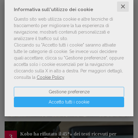
Lavoro: 7 posizioni aperte e 9 stage in
✕
editoria
Informativa sull'utilizzo dei cookie
Questo sito web utilizza cookie e altre tecniche di
tracciamento per migliorare la tua esperienza di
navigazione, mostrarti contenuti personalizzati e
analizzare il traffico sul sito.
LE PIÙ LETTE
Cliccando su "Accetto tutti i cookie" saranno attivate
tutte le categorie di cookie.
Se invece vuoi decidere
quali accettare, clicca su "Gestione preferenze", oppure
Forse è il momento di cambiare prospettiva
accetta solo i cookie essenziali per la navigazione
1
sull’intelligenza artificiale
cliccando sulla X in alto a destra.
Per maggiori dettagli,
consulta la
Cookie Policy
.
Gestione preferenze
Spammy, Low-quality, Over-Produced: cosa
2
sono gli «slop», libri scritti con l'IA che
Accetto tutti i cookie
inquinano la narrativa di genere
Kobo ha rifiutato il 45% dei testi ricevuti per
3