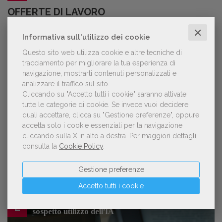
OFFERTE DI LAVORO
✕
Informativa sull'utilizzo dei cookie
Lavoro: 7 posizioni aperte e 9 stage in
Questo sito web utilizza cookie e altre tecniche di
editoria
tracciamento per migliorare la tua esperienza di
navigazione, mostrarti contenuti personalizzati e
analizzare il traffico sul sito.
Cliccando su "Accetto tutti i cookie" saranno attivate
tutte le categorie di cookie.
Se invece vuoi decidere
LE PIÙ LETTE
quali accettare, clicca su "Gestione preferenze", oppure
accetta solo i cookie essenziali per la navigazione
cliccando sulla X in alto a destra.
Per maggiori dettagli,
Forse è il momento di cambiare prospettiva
consulta la
Cookie Policy
.
1
sull’intelligenza artificiale
Gestione preferenze
Accetto tutti i cookie
Kobo ha rifiutato il 45% dei testi ricevuti per
2
sospetto utilizzo dell’IA