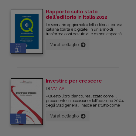
Rapporto sullo stato
dell'editoria in Italia 2012
Lo scenario aggiornato dell'editoria libraria
italiana (carta e digitale) in un anno di
trasformazioni dovute alle minori capacità
di spesa delle famiglie, di cambiamento nei
comportamenti d'acquisto e di scelta dei
Vai al dettaglio
Epub
canali (libreria on line, store di e-book) di
fusione dei device. I processi di
internazionalizzazione, le difficoltà di
allargamento della base di lettura, gli
spostamenti dalla lettura della pagina a
quelli sugli e-reader.
Investire per crescere
DI
VV. AA.
«Questo libro bianco, realizzato come il
precedente in occasione dell’edizione 2004
degli Stati generali, nasce anzitutto come
Vai al dettaglio
Epub