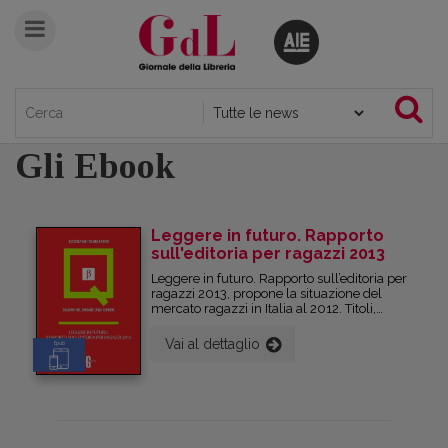
Gli Ebook
Leggere in futuro. Rapporto
sull'editoria per ragazzi 2013
Leggere in futuro. Rapporto sull’editoria per
ragazzi 2013, propone la situazione del
mercato ragazzi in Italia al 2012. Titoli,
fatturato, e-book, export e vendita di diritti,
lettura nella primissima infanzia e nelle
Vai al dettaglio
Epub
altre fasce di età. Proprio la persistenza
della lettura di pagine di libri, accanto
all’accesso al Web, all’uso di tecnologie
mobile da parte di bambini e ragazzi, può
dirci qualcosa su come si configurerà il
paesaggio dopo la tempesta che sta
trasformando il panorama dell’editoria