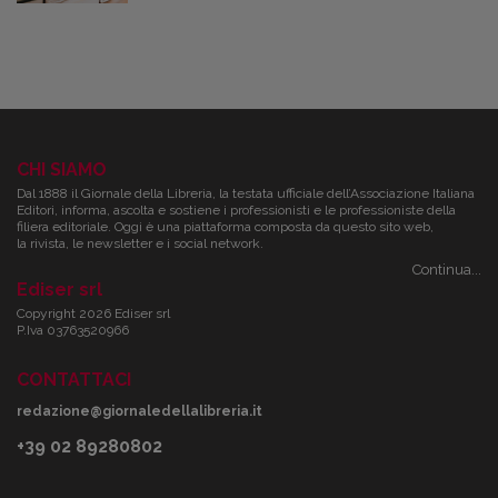
CHI SIAMO
Dal 1888 il Giornale della Libreria, la testata ufficiale dell’Associazione Italiana
Editori, informa, ascolta e sostiene i professionisti e le professioniste della
filiera editoriale. Oggi è una piattaforma composta da questo sito web,
la rivista, le newsletter e i social network.
Continua...
Ediser srl
Copyright 2026 Ediser srl
P.Iva 03763520966
CONTATTACI
redazione@giornaledellalibreria.it
+39 02 89280802