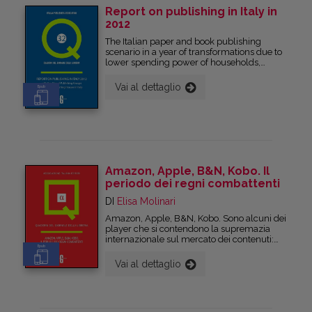
italiana (ma non solo).
Report on publishing in Italy in
2012
The Italian paper and book publishing
scenario in a year of transformations due to
lower spending power of households,
change in purchasing habits, sales
channels (on line libraries, e-book stores)
Vai al dettaglio
Epub
and device fusion. Internationalization
processes, the difficulties in expanding the
base for reading and the shift of reading
from paper to e-readers.
Amazon, Apple, B&N, Kobo. Il
periodo dei regni combattenti
DI
Elisa Molinari
Amazon, Apple, B&N, Kobo. Sono alcuni dei
player che si contendono la supremazia
internazionale sul mercato dei contenuti:
Epub
libri, musica, cinema. Uno dei terreni di
scontro è l’editoria europea, il principale
Vai al dettaglio
mercato del diritto d’autore mondiale.