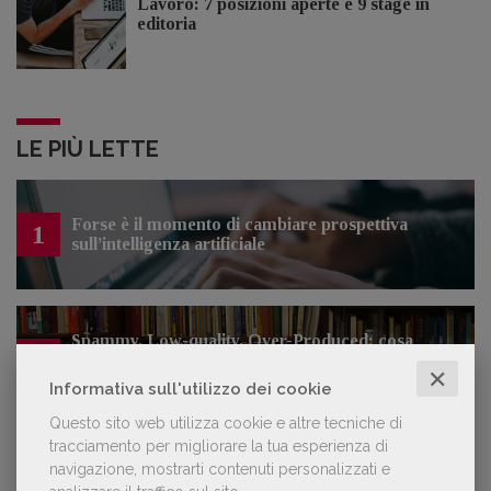
Lavoro: 7 posizioni aperte e 9 stage in
editoria
LE PIÙ LETTE
Forse è il momento di cambiare prospettiva
1
sull’intelligenza artificiale
Spammy, Low-quality, Over-Produced: cosa
2
sono gli «slop», libri scritti con l'IA che
✕
inquinano la narrativa di genere
Informativa sull'utilizzo dei cookie
Questo sito web utilizza cookie e altre tecniche di
tracciamento per migliorare la tua esperienza di
navigazione, mostrarti contenuti personalizzati e
Kobo ha rifiutato il 45% dei testi ricevuti per
3