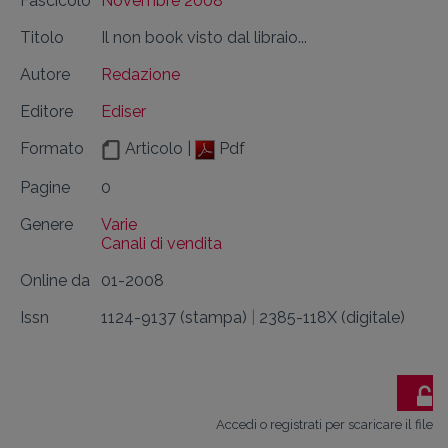
Fascicolo
Novembre 2008
Titolo
Il non book visto dal libraio...
Autore
Redazione
Editore
Ediser
Formato
Articolo |
Pdf
Pagine
0
Genere
Varie
Canali di vendita
Online da
01-2008
Issn
1124-9137 (stampa)
|
2385-118X (digitale)
Accedi o registrati per scaricare il file