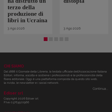
ha distrutto un
distopia
terzo della
produzione di
libri in Ucraina
3
Ago
2026
3
Ago
2026
CHI SIAMO
Dal 1888 il Giornale della Libreria, la testata ufficiale dell’Associazione Italiana
Editori, informa, ascolta e sostiene i professionisti e le professioniste della
filiera editoriale. Oggi è una piattaforma composta da questo sito web,
la rivista, le newsletter e i social network.
Continua...
Ediser srl
Copyright 2026 Ediser srl
P.Iva 03763520966