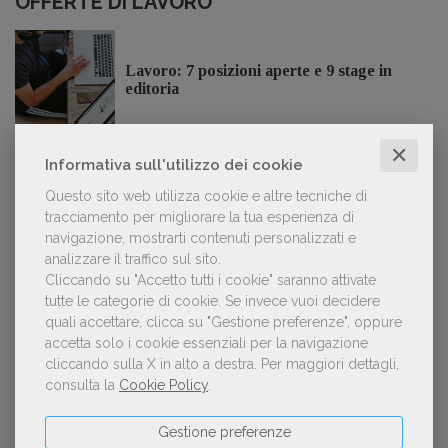
OFFERTE DI LAVORO
Lavoro: 7 posizioni aperte e 9 stage in
editoria
✕
Informativa sull'utilizzo dei cookie
Questo sito web utilizza cookie e altre tecniche di
LE PIÙ LETTE
tracciamento per migliorare la tua esperienza di
navigazione, mostrarti contenuti personalizzati e
analizzare il traffico sul sito.
Forse è il momento di cambiare prospettiva
1
Cliccando su "Accetto tutti i cookie" saranno attivate
sull’intelligenza artificiale
tutte le categorie di cookie.
Se invece vuoi decidere
quali accettare, clicca su "Gestione preferenze", oppure
accetta solo i cookie essenziali per la navigazione
cliccando sulla X in alto a destra.
Per maggiori dettagli,
Spammy, Low-quality, Over-Produced: cosa
consulta la
Cookie Policy
.
2
sono gli «slop», libri scritti con l'IA che
inquinano la narrativa di genere
Gestione preferenze