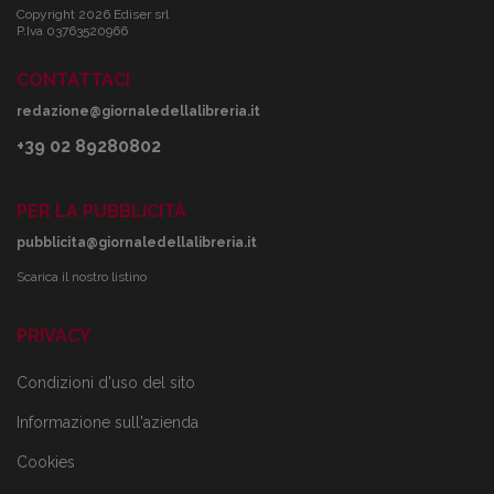
Copyright 2026 Ediser srl
P.Iva 03763520966
CONTATTACI
redazione@giornaledellalibreria.it
+39 02 89280802
PER LA PUBBLICITÀ
pubblicita@giornaledellalibreria.it
Scarica il nostro listino
PRIVACY
Condizioni d'uso del sito
Informazione sull'azienda
Cookies