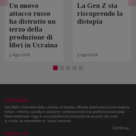
Un nuovo
La Gen Z sta
attacco russo
riscoprendo la
ha distrutto un
distopia
terzo della
produzione di
libri in Ucraina
3
Ago
2026
3
Ago
2026
CHI SIAMO
Dal 1888 il Giornale della Libreria, la testata ufficiale dell’Associazione Italiana
Editori, informa, ascolta e sostiene i professionisti e le professioniste della
filiera editoriale. Oggi è una piattaforma composta da questo sito web,
la rivista, le newsletter e i social network.
Continua...
Ediser srl