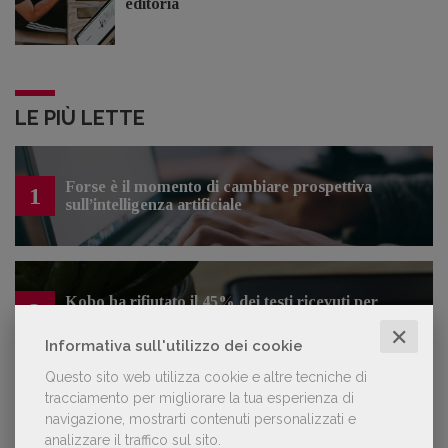
editoria
LE PIÙ LETTE
Forse è il momento di cambiare prospettiva
1
sull’intelligenza artificiale
Kobo ha rifiutato il 45% dei testi ricevuti per
2
sospetto utilizzo dell’IA
✕
Informativa sull'utilizzo dei cookie
Questo sito web utilizza cookie e altre tecniche di
tracciamento per migliorare la tua esperienza di
«La voce umana? Ha un valore aggiunto
navigazione, mostrarti contenuti personalizzati e
3
impareggiabile». Simona Musmeci, product
analizzare il traffico sul sito.
manager ebook e audiolibri