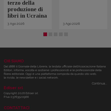
terzo della
produzione di
libri in Ucraina
3
Ago
2026
3
Ago
2026
CHI SIAMO
Dal 1888 il Giornale della Libreria, la testata ufficiale dell’Associazione Italiana
Editori, informa, ascolta e sostiene i professionisti e le professioniste della
filiera editoriale. Oggi è una piattaforma composta da questo sito web,
la rivista, le newsletter e i social network.
Continua...
Ediser srl
Copyright 2026 Ediser srl
P.Iva 03763520966
CONTATTACI