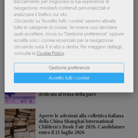
tracciamento per migliorare la tua esperienza di
navigazione, mostrarti contenuti personalizzati e
analizzare il traffico sul sito.
Cliccando su "Accetto tutti i cookie" saranno attivate
«La voce umana? Ha un valore aggiunto
3
impareggiabile». Simona Musmeci, product
tutte le categorie di cookie.
Se invece vuoi decidere
manager ebook e audiolibri
quali accettare, clicca su "Gestione preferenze", oppure
accetta solo i cookie essenziali per la navigazione
cliccando sulla X in alto a destra.
Per maggiori dettagli,
consulta la
Cookie Policy
.
NOTIZIE DALL'AIE
Gestione preferenze
Accetto tutti i cookie
Il Premio Inge Feltrinelli apre le
candidature per la quinta edizione,
dedicata al tema della pace
Aperte le adesioni alla collettiva italiana
della China Shanghai International
Children's Book Fair 2026. Candidature
entro il 21 luglio 2026