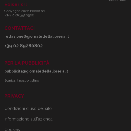
Ediser srl
Copyright 2026 Ediser srl
P.Iva 03763520966
CONTATTACI
redazione@giornaledellalibreria.it
+39 02 89280802
PER LA PUBBLICITÀ
pubblicita@giornaledellalibreria.it
Scarica il nostro listino
PRIVACY
Condizioni d'uso del sito
Informazione sull'azienda
Cookies