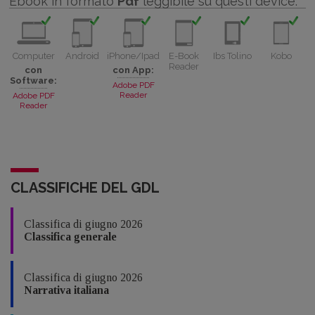
Ebook in formato
Pdf
leggibile su questi device:
Computer
Android
iPhone/Ipad
E-Book
Ibs Tolino
Kobo
Reader
con
con App:
Software:
Adobe PDF
Reader
Adobe PDF
Reader
CLASSIFICHE DEL GDL
Classifica di giugno 2026
Classifica generale
Classifica di giugno 2026
Narrativa italiana