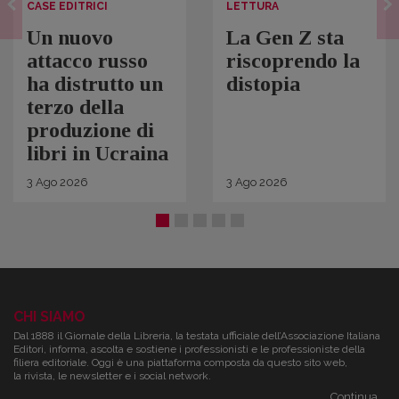
CASE EDITRICI
LETTURA
Un nuovo
La Gen Z sta
attacco russo
riscoprendo la
ha distrutto un
distopia
terzo della
produzione di
libri in Ucraina
3
Ago
2026
3
Ago
2026
CHI SIAMO
Dal 1888 il Giornale della Libreria, la testata ufficiale dell’Associazione Italiana
Editori, informa, ascolta e sostiene i professionisti e le professioniste della
filiera editoriale. Oggi è una piattaforma composta da questo sito web,
la rivista, le newsletter e i social network.
Continua...