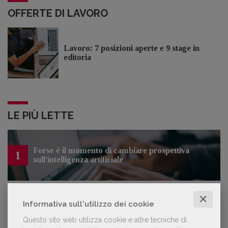
OFFERTE DI LAVORO
Lavoro: 7 posizioni aperte e 9 stage in
editoria
LE PIÙ LETTE
Forse è il momento di cambiare prospettiva
1
sull’intelligenza artificiale
✕
Informativa sull'utilizzo dei cookie
Kobo ha rifiutato il 45% dei testi ricevuti per
2
sospetto utilizzo dell’IA
Questo sito web utilizza cookie e altre tecniche di