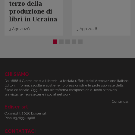
terzo della
produzione di
libri in Ucraina
3
Ago
2026
3
Ago
2026
CHI SIAMO
Dal 1888 il Giornale della Libreria, la testata ufficiale dell’Associazione Italiana
Editori, informa, ascolta e sostiene i professionisti e le professioniste della
filiera editoriale. Oggi è una piattaforma composta da questo sito web,
la rivista, le newsletter e i social network.
Continua...
Ediser srl
Copyright 2026 Ediser srl
P.Iva 03763520966
CONTATTACI