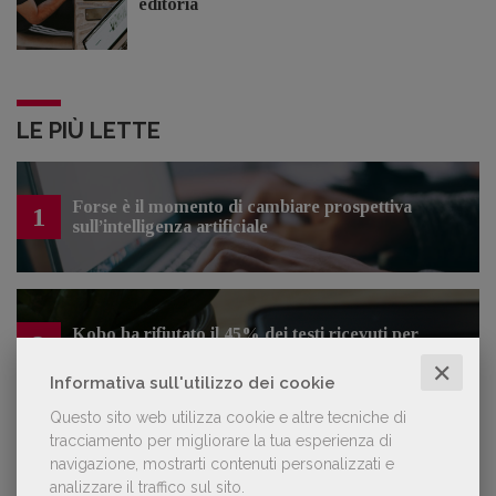
editoria
LE PIÙ LETTE
Forse è il momento di cambiare prospettiva
1
sull’intelligenza artificiale
Kobo ha rifiutato il 45% dei testi ricevuti per
2
sospetto utilizzo dell’IA
✕
Informativa sull'utilizzo dei cookie
Questo sito web utilizza cookie e altre tecniche di
tracciamento per migliorare la tua esperienza di
«La voce umana? Ha un valore aggiunto
navigazione, mostrarti contenuti personalizzati e
3
impareggiabile». Simona Musmeci, product
analizzare il traffico sul sito.
manager ebook e audiolibri