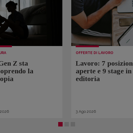
URA
OFFERTE DI LAVORO
Gen Z sta
Lavoro: 7 posizion
coprendo la
aperte e 9 stage in
topia
editoria
2026
3
Ago
2026