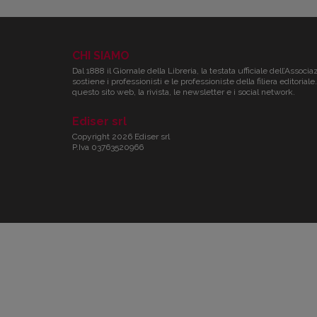
CHI SIAMO
Dal 1888 il Giornale della Libreria, la testata ufficiale dell’Associa
sostiene i professionisti e le professioniste della filiera editori
questo sito web, la rivista, le newsletter e i social network.
Ediser srl
Copyright 2026 Ediser srl
P.Iva 03763520966