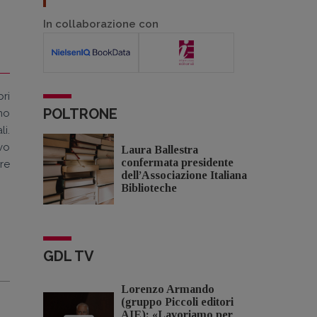
In collaborazione con
bri
POLTRONE
no
i.
vo
Laura Ballestra
confermata presidente
re
dell’Associazione Italiana
Biblioteche
GDL TV
Lorenzo Armando
(gruppo Piccoli editori
AIE): «Lavoriamo per