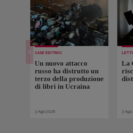
CASE EDITRICI
LETT
Un nuovo attacco
La 
russo ha distrutto un
ris
terzo della produzione
dis
di libri in Ucraina
3
Ago
2026
3
Ago