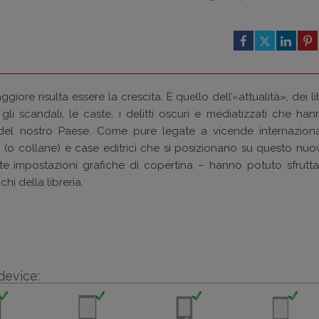
re risulta essere la crescita. È quello dell’«attualità», dei li
 gli scandali, le caste, i delitti oscuri e mediatizzati che han
e del nostro Paese. Come pure legate a vicende internazional
chi (o collane) e case editrici che si posizionano su questo nuo
e impostazioni grafiche di copertina – hanno potuto sfrutta
chi della libreria.
device: