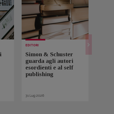
EDITORI
LETTUR
i
Simon & Schuster
Spam
guarda agli autori
Over
esordienti e al self
sono 
publishing
scrit
inqui
di ge
31
Lug
2026
30
Lug
2