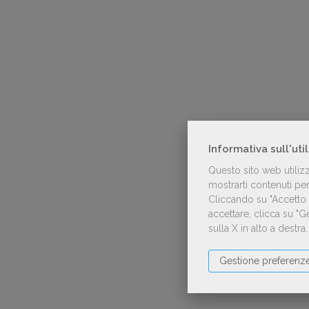
Informativa sull'uti
Questo sito web utiliz
mostrarti contenuti pers
Cliccando su "Accetto t
accettare, clicca su "
sulla X in alto a destra
Gestione preferenz