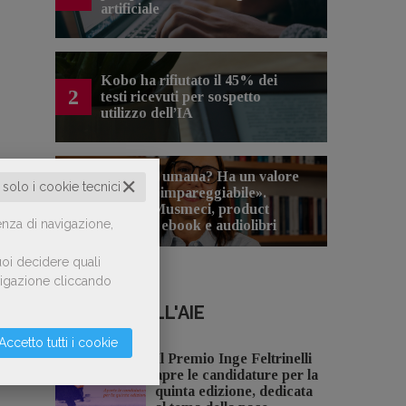
artificiale
Kobo ha rifiutato il 45% dei
2
testi ricevuti per sospetto
utilizzo dell’IA
«La voce umana? Ha un valore
✕
o solo i cookie tecnici
aggiunto impareggiabile».
3
Simona Musmeci, product
enza di navigazione,
manager ebook e audiolibri
oi decidere quali
avigazione cliccando
NOTIZIE DALL'AIE
Accetto tutti i cookie
Il Premio Inge Feltrinelli
apre le candidature per la
quinta edizione, dedicata