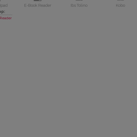
Ipad
E-Book Reader
Ibs Tolino
Kobo
pp:
Reader