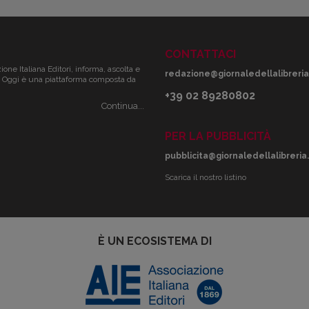
CONTATTACI
zione Italiana Editori, informa, ascolta e
redazione@giornaledellalibreria.
ale. Oggi è una piattaforma composta da
+39 02 89280802
Continua...
PER LA PUBBLICITÀ
pubblicita@giornaledellalibreria.
Scarica il nostro listino
È UN ECOSISTEMA DI