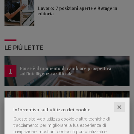
Lavoro: 7 posizioni aperte e 9 stage in
editoria
LE PIÙ LETTE
Forse è il momento di cambiare prospettiva
1
sull’intelligenza artificiale
Spammy, Low-quality, Over-Produced: cosa
2
sono gli «slop», libri scritti con l'IA che
✕
Informativa sull'utilizzo dei cookie
inquinano la narrativa di genere
Questo sito web utilizza cookie e altre tecniche di
tracciamento per migliorare la tua esperienza di
navigazione, mostrarti contenuti personalizzati e