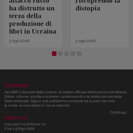
attacco russo
riscoprendo la
ha distrutto un
distopia
terzo della
produzione di
libri in Ucraina
3
Ago
2026
3
Ago
2026
CHI SIAMO
Dal 1888 il Giornale della Libreria, la testata ufficiale dell’Associazione Italiana
Editori, informa, ascolta e sostiene i professionisti e le professioniste della
filiera editoriale. Oggi è una piattaforma composta da questo sito web,
la rivista, le newsletter e i social network.
Continua...
Ediser srl
Copyright 2026 Ediser srl
P.Iva 03763520966