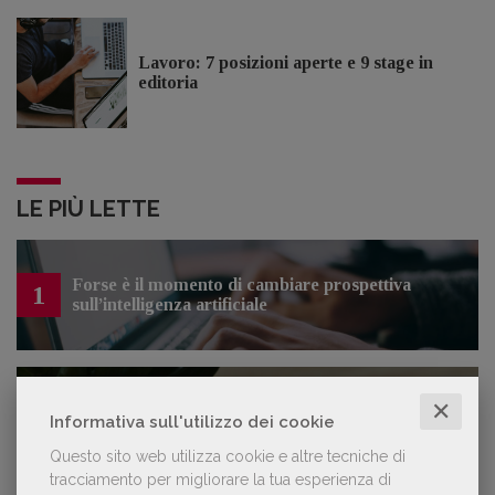
Lavoro: 7 posizioni aperte e 9 stage in
editoria
LE PIÙ LETTE
Forse è il momento di cambiare prospettiva
1
sull’intelligenza artificiale
✕
Kobo ha rifiutato il 45% dei testi ricevuti per
2
Informativa sull'utilizzo dei cookie
sospetto utilizzo dell’IA
Questo sito web utilizza cookie e altre tecniche di
tracciamento per migliorare la tua esperienza di