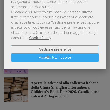
navigazione, mostrarti contenuti personalizzati e
analizzare il traffico sul sito.
Spammy, Low-quality, Over-Produced: cosa
3
sono gli «slop», libri scritti con l'IA che
Cliccando su "Accetto tutti i cookie" saranno attivate
inquinano la narrativa di genere
tutte le categorie di cookie.
Se invece vuoi decidere
quali accettare, clicca su "Gestione preferenze", oppure
accetta solo i cookie essenziali per la navigazione
cliccando sulla X in alto a destra.
Per maggiori dettagli,
consulta la
Cookie Policy
.
NOTIZIE DALL'AIE
Gestione preferenze
Il Premio Inge Feltrinelli apre le
Accetto tutti i cookie
candidature per la quinta edizione,
dedicata al tema della pace
Aperte le adesioni alla collettiva italiana
della China Shanghai International
Children's Book Fair 2026. Candidature
entro il 21 luglio 2026