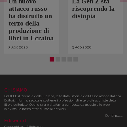
Un nuovo
La Gen Z sta
attacco russo
riscoprendo la
ha distrutto un
distopia
terzo della
produzione di
libri in Ucraina
3
Ago
2026
3
Ago
2026
CHI SIAMO
Dal 1888 il Giornale della Libreria, la testata ufficiale dell’Associazione Italiana
Editori, informa, ascolta e sostiene i professionisti e le professioniste della
filiera editoriale. Oggi è una piattaforma composta da questo sito web,
la rivista, le newsletter e i social network.
Continua...
Ediser srl
Copyright 2026 Ediser srl