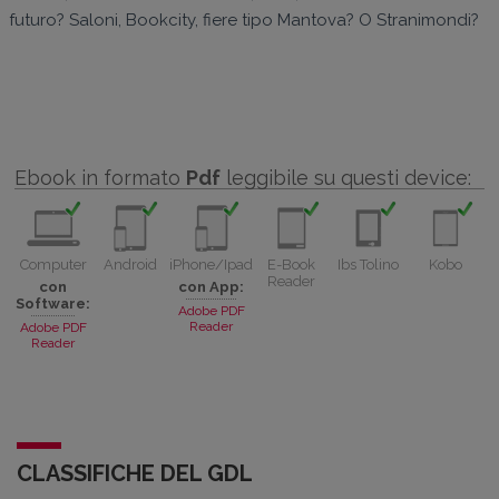
futuro? Saloni, Bookcity, fiere tipo Mantova? O Stranimondi?
Ebook in formato
Pdf
leggibile su questi device:
Computer
Android
iPhone/Ipad
E-Book
Ibs Tolino
Kobo
Reader
con
con App:
Software:
Adobe PDF
Reader
Adobe PDF
Reader
CLASSIFICHE DEL GDL