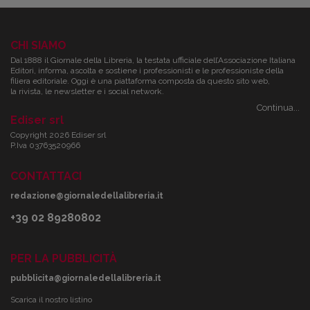
CHI SIAMO
Dal 1888 il Giornale della Libreria, la testata ufficiale dell’Associazione Italiana
Editori, informa, ascolta e sostiene i professionisti e le professioniste della
filiera editoriale. Oggi è una piattaforma composta da questo sito web,
la rivista, le newsletter e i social network.
Continua...
Ediser srl
Copyright 2026 Ediser srl
P.Iva 03763520966
CONTATTACI
redazione@giornaledellalibreria.it
+39 02 89280802
PER LA PUBBLICITÀ
pubblicita@giornaledellalibreria.it
Scarica il nostro listino