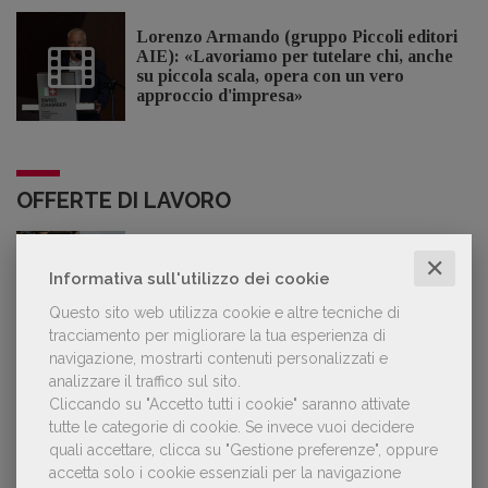
Lorenzo Armando (gruppo Piccoli editori
AIE): «Lavoriamo per tutelare chi, anche
su piccola scala, opera con un vero
approccio d'impresa»
OFFERTE DI LAVORO
✕
Lavoro: 7 posizioni aperte e 9 stage in
Informativa sull'utilizzo dei cookie
editoria
Questo sito web utilizza cookie e altre tecniche di
tracciamento per migliorare la tua esperienza di
navigazione, mostrarti contenuti personalizzati e
analizzare il traffico sul sito.
Cliccando su "Accetto tutti i cookie" saranno attivate
LE PIÙ LETTE
tutte le categorie di cookie.
Se invece vuoi decidere
quali accettare, clicca su "Gestione preferenze", oppure
accetta solo i cookie essenziali per la navigazione