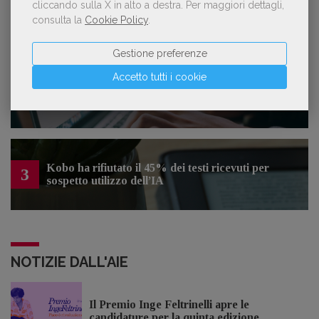
Con Nolan l’Odissea torna al cinema e cresce in
cliccando sulla X in alto a destra.
Per maggiori dettagli,
1
libreria
consulta la
Cookie Policy
.
Gestione preferenze
Accetto tutti i cookie
Forse è il momento di cambiare prospettiva
2
sull’intelligenza artificiale
Kobo ha rifiutato il 45% dei testi ricevuti per
3
sospetto utilizzo dell’IA
NOTIZIE DALL'AIE
Il Premio Inge Feltrinelli apre le
candidature per la quinta edizione,