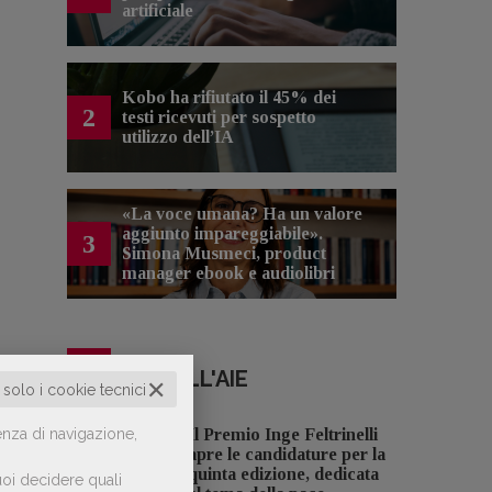
artificiale
Kobo ha rifiutato il 45% dei
2
testi ricevuti per sospetto
utilizzo dell’IA
«La voce umana? Ha un valore
aggiunto impareggiabile».
3
Simona Musmeci, product
manager ebook e audiolibri
NOTIZIE DALL'AIE
✕
o solo i cookie tecnici
enza di navigazione,
Il Premio Inge Feltrinelli
apre le candidature per la
quinta edizione, dedicata
oi decidere quali