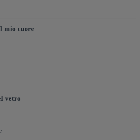
el mio cuore
l vetro
le