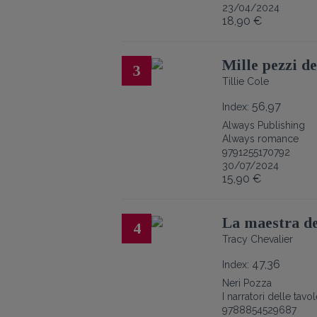
23/04/2024
18,90 €
Mille pezzi d
3
Tillie Cole
56,97
Index:
Always Publishing
Always romance
9791255170792
30/07/2024
15,90 €
La maestra de
4
Tracy Chevalier
47,36
Index:
Neri Pozza
I narratori delle tavo
9788854529687