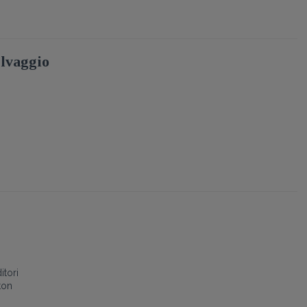
lvaggio
tori
ton