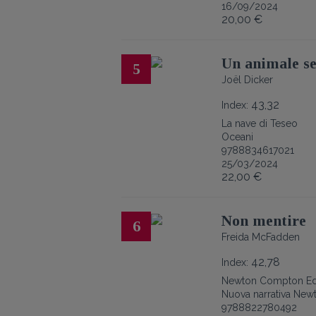
16/09/2024
20,00 €
Un animale se
5
Joël Dicker
43,32
Index:
La nave di Teseo
Oceani
9788834617021
25/03/2024
22,00 €
Non mentire
6
Freida McFadden
42,78
Index:
Newton Compton Edi
Nuova narrativa New
9788822780492