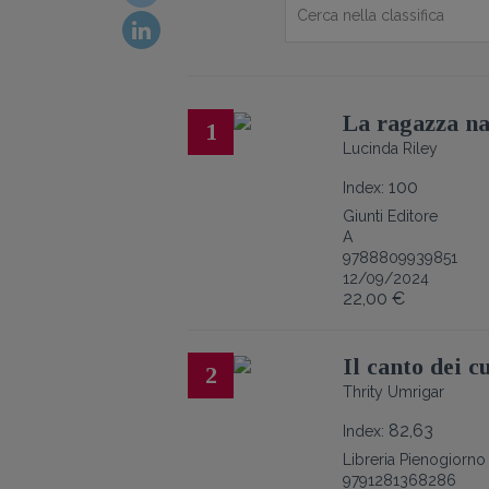
La ragazza na
1
Lucinda Riley
100
Index:
Giunti Editore
A
9788809939851
12/09/2024
22,00 €
Il canto dei cu
2
Thrity Umrigar
82,63
Index:
Libreria Pienogiorno
9791281368286