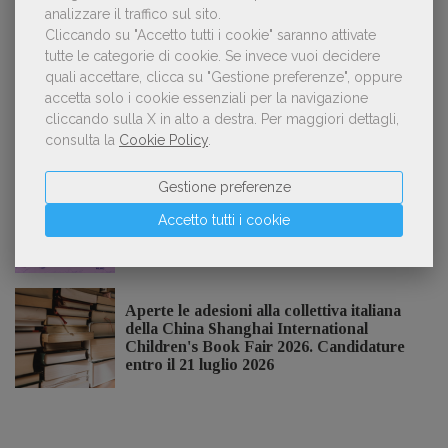
«La voce umana? Ha un valore aggiunto
analizzare il traffico sul sito.
3
impareggiabile». Simona Musmeci, product
Cliccando su "Accetto tutti i cookie" saranno attivate
manager ebook e audiolibri
tutte le categorie di cookie.
Se invece vuoi decidere
quali accettare, clicca su "Gestione preferenze", oppure
accetta solo i cookie essenziali per la navigazione
cliccando sulla X in alto a destra.
Per maggiori dettagli,
consulta la
Cookie Policy
.
NOTIZIE DALL'AIE
Gestione preferenze
Il Premio Inge Feltrinelli apre le
Accetto tutti i cookie
candidature per la quinta edizione,
dedicata al tema della pace
Aperte le adesioni alla collettiva italiana
della China Shanghai International
Children's Book Fair 2026. Candidature
entro il 21 luglio 2026