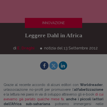
INNOVAZIONE
Leggere Dahl in Africa
di
E. Draghi
notizia del 13
Settembre
2012
Grazie al recente accordo di alcuni editori con
Worldreader
,
un’associazione no-profit per promuovere l’
alfabetizzazione
e la lettura nei paesi in via di sviluppo attraverso gli e-book
di cui
avevamo già parlato qualche mese fa
,
anche i piccoli lettori
dell’Africa sub-sahariana
potranno immergersi nelle