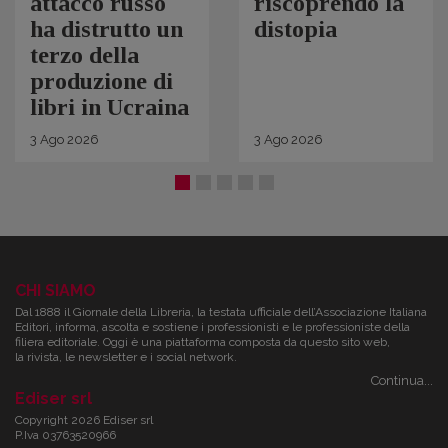
attacco russo
riscoprendo la
ha distrutto un
distopia
terzo della
produzione di
libri in Ucraina
3
Ago
2026
3
Ago
2026
CHI SIAMO
Dal 1888 il Giornale della Libreria, la testata ufficiale dell’Associazione Italiana
Editori, informa, ascolta e sostiene i professionisti e le professioniste della
filiera editoriale. Oggi è una piattaforma composta da questo sito web,
la rivista, le newsletter e i social network.
Continua...
Ediser srl
Copyright 2026 Ediser srl
P.Iva 03763520966