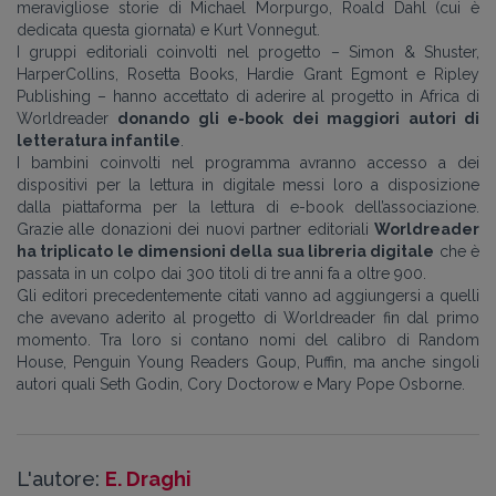
meravigliose storie di Michael Morpurgo, Roald Dahl (cui è
dedicata questa giornata) e Kurt Vonnegut.
I gruppi editoriali coinvolti nel progetto – Simon & Shuster,
HarperCollins, Rosetta Books, Hardie Grant Egmont e Ripley
Publishing – hanno accettato di aderire al progetto in Africa di
Worldreader
donando gli e-book dei maggiori autori di
letteratura infantile
.
I bambini coinvolti nel programma avranno accesso a dei
dispositivi per la lettura in digitale messi loro a disposizione
dalla piattaforma per la lettura di e-book dell’associazione.
Grazie alle donazioni dei nuovi partner editoriali
Worldreader
ha triplicato le dimensioni della sua libreria digitale
che è
passata in un colpo dai 300 titoli di tre anni fa a oltre 900.
Gli editori precedentemente citati vanno ad aggiungersi a quelli
che avevano aderito al progetto di Worldreader fin dal primo
momento. Tra loro si contano nomi del calibro di Random
House, Penguin Young Readers Goup, Puffin, ma anche singoli
autori quali Seth Godin, Cory Doctorow e Mary Pope Osborne.
L'autore:
E. Draghi