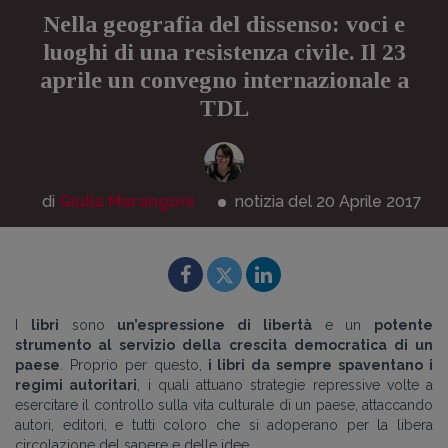
Nella geografia del dissenso: voci e
luoghi di una resistenza civile. Il 23
aprile un convegno internazionale a
TDL
di
Giulia Marangoni
notizia del 20
Aprile
2017
I
libri
sono
un’espressione di libertà
e un
potente
strumento al servizio della crescita democratica di un
paese
. Proprio per questo,
i libri da sempre spaventano i
regimi autoritari
, i quali attuano strategie repressive volte a
esercitare il controllo sulla vita culturale di un paese, attaccando
autori, editori, e tutti coloro che si adoperano per la libera
circolazione del sapere e delle idee.