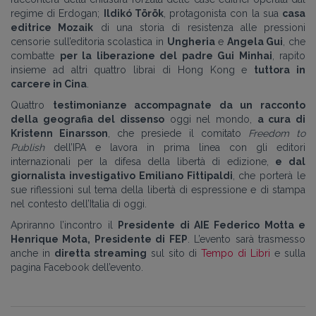
regime di Erdogan;
Ildikó Török
, protagonista con la sua
casa
editrice Mozaik
di una storia di resistenza alle pressioni
censorie sull’editoria scolastica in
Ungheria
e
Angela Gui
, che
combatte
per la liberazione del padre Gui Minhai
, rapito
insieme ad altri quattro librai di Hong Kong e
tuttora in
carcere in Cina
.
Quattro
testimonianze accompagnate da un racconto
della geografia del dissenso
oggi nel mondo,
a cura di
Kristenn Einarsson
, che presiede il comitato
Freedom to
Publish
dell’IPA e lavora in prima linea con gli editori
internazionali per la difesa della libertà di edizione,
e dal
giornalista investigativo Emiliano Fittipaldi
, che porterà le
sue riflessioni sul tema della libertà di espressione e di stampa
nel contesto dell’Italia di oggi.
Apriranno l’incontro il
Presidente di AIE Federico Motta e
Henrique Mota, Presidente di FEP
. L’evento sarà trasmesso
anche in
diretta streaming
sul sito di
Tempo di Libri
e sulla
pagina Facebook dell’evento.