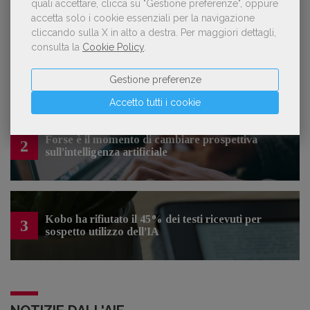
quali accettare, clicca su "Gestione preferenze", oppure
LE PIÙ LETTE
accetta solo i cookie essenziali per la navigazione
cliccando sulla X in alto a destra.
Per maggiori dettagli,
consulta la
Cookie Policy
.
Con Nolan l’Odissea torna al cinema e cresce in
1
libreria
Gestione preferenze
Accetto tutti i cookie
Forse è il momento di cambiare prospettiva
2
sull’intelligenza artificiale
Kobo ha rifiutato il 45% dei testi ricevuti per
3
sospetto utilizzo dell’IA