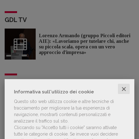
GDL TV
Lorenzo Armando (gruppo Piccoli editori
AIE): «Lavoriamo per tutelare chi, anche
su piccola scala, opera con un vero
approccio d'impresa»
OFFERTE DI LAVORO
✕
Informativa sull'utilizzo dei cookie
Questo sito web utilizza cookie e altre tecniche di
Lavoro: 7 posizioni aperte e 9 stage in
tracciamento per migliorare la tua esperienza di
editoria
navigazione, mostrarti contenuti personalizzati e
analizzare il traffico sul sito.
Cliccando su "Accetto tutti i cookie" saranno attivate
tutte le categorie di cookie.
Se invece vuoi decidere