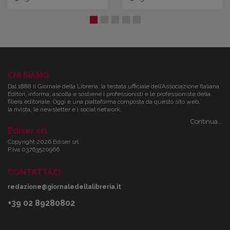
CHI SIAMO
Dal 1888 il Giornale della Libreria, la testata ufficiale dell’Associazione Italiana
Editori, informa, ascolta e sostiene i professionisti e le professioniste della
filiera editoriale. Oggi è una piattaforma composta da questo sito web,
la rivista, le newsletter e i social network.
Continua...
Ediser srl
Copyright 2026 Ediser srl
P.Iva 03763520966
CONTATTACI
redazione@giornaledellalibreria.it
+39 02 89280802