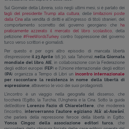
Sul Giornale della Libreria, solo negli ultimi mesi, si è parlato dei
tagli del presidente Trump alla cultura
, delle
limitazioni poste
dalla Cina
alla vendita di diritti e all’ingresso di titoli stranieri, del
comportamento scorretto del governo georgiano che
ha
praticamente azzerato il mercato del libro scolastico
, della
petizione
#FreeWordsTurkey
contro l’oppressione del governo
turco verso scrittori e giornalisti.
Per questo e per ogni altro episodio di mancata libertà
d’espressione
il 23 Aprile
(16.30, sala Tahoma),
nella Giornata
mondiale del libro
,
AIE
, in collaborazione con la Federazione
degli editori europei (
FEP
) e l’Unione internazionale degli editori
(
IPA
) organizza a Tempo di Libri un
incontro internazionale
per raccontare la resistenza in nome della libertà di
espressione
, attraverso le voci dei suoi protagonisti.
L’incontro è un viaggio nella geografia del dissenso, che
toccherà l’Egitto, la Turchia, l’Ungheria e la Cina. Sotto la guida
dell’editore
Lorenzo Fazio di Chiarelettere
, che modererà
l’incontro,
interverranno l’autore egiziano ʿAlāʾ al-Aswānī
,
che parlerà della repressione feroce della libertà in Egitto;
Yonca Cingoz
della associazione editori turca
, che
racconterà della chiusura forzata delle case editrici operata dal