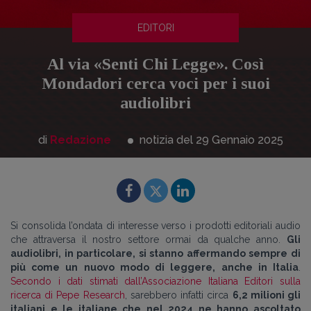
EDITORI
Al via «Senti Chi Legge». Così
Mondadori cerca voci per i suoi
audiolibri
di
Redazione
notizia del 29
Gennaio
2025
Si
consolida
l’
ondata di interesse verso
i prodotti
editoriali
audio
che
attraversa il nostro settore ormai da qualche anno
.
Gli
audiolibri, in particolare,
si stanno affermando sempre di
più come un nuovo modo di leggere
,
anche in Italia
.
Secondo i dati stimati dall’Associazione Italiana Editori sulla
ricerca di Pepe
Research
, s
arebbero infatti circa
6,2 milioni gli
italiani e le italiane che
nel 2024
ne
hanno ascoltato