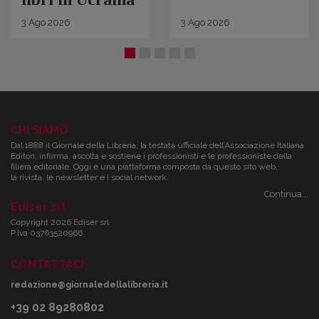
3
Ago
2026
3
Ago
2026
CHI SIAMO
Dal 1888 il Giornale della Libreria, la testata ufficiale dell’Associazione Italiana
Editori, informa, ascolta e sostiene i professionisti e le professioniste della
filiera editoriale. Oggi è una piattaforma composta da questo sito web,
la rivista, le newsletter e i social network.
Continua...
Ediser srl
Copyright 2026 Ediser srl
P.Iva 03763520966
CONTATTACI
redazione@giornaledellalibreria.it
+39 02 89280802