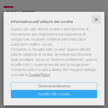
LE PIÙ LETTE
✕
Informativa sull'utilizzo dei cookie
Questo sito web utilizza cookie e altre tecniche di
Forse è il momento di cambiare prospettiva
1
sull’intelligenza artificiale
tracciamento per migliorare la tua esperienza di
navigazione, mostrarti contenuti personalizzati e
analizzare il traffico sul sito.
Cliccando su "Accetto tutti i cookie" saranno attivate
tutte le categorie di cookie.
Se invece vuoi decidere
Kobo ha rifiutato il 45% dei testi ricevuti per
2
quali accettare, clicca su "Gestione preferenze", oppure
sospetto utilizzo dell’IA
accetta solo i cookie essenziali per la navigazione
cliccando sulla X in alto a destra.
Per maggiori dettagli,
consulta la
Cookie Policy
.
«La voce umana? Ha un valore aggiunto
3
Gestione preferenze
impareggiabile». Simona Musmeci, product
manager ebook e audiolibri
Accetto tutti i cookie