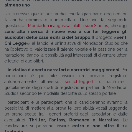
almeno uno
.
Un interesse
, quello per l’audio,
che
la gran parte degli editori
italiani ha cominciato a intercettare.
Due anni fa, seguendo
questa scia,
Mondadori
inaugurava
infatti
i suoi Studios
,
che
oggi
sono
alla ricerca di
nuove voci
a cui far leggere
gli
audiolibri
delle case editrici
del Gruppo
.
Il
progetto
«
Senti
Chi Legge
»
,
al lancio,
è
un’iniziativa
di Mondadori Studios
che
ha l’obiettivo di valorizzare il talento vocale e la passione per la
narrazione
,
dando la possibilità agli interessati di
diventare lettori
e lettrici di audiolibri
.
L’iniziativa è aperta narratori e narratrici maggiorenni
.
Per
partecipare è possibile inviare un
provino registrato
autonomamente attraverso
sentichilegge.it
o usufruire
gratuitamente degli studi di registrazione partner di Mondadori
Studios secondo le modalità descritte sullo stesso portale.
I partecipanti e le partecipanti che si candideranno avranno la
possibilità di mettere alla prova le loro abilità vocali leggendo
un brano scelto tra i generi preferiti dagli ascoltatori e dalle
ascoltatrici:
Thriller, Fantasy, Romance e Narrativa
. Le
candidature si potranno inviare
entro e non oltre il 12
febbraio
.