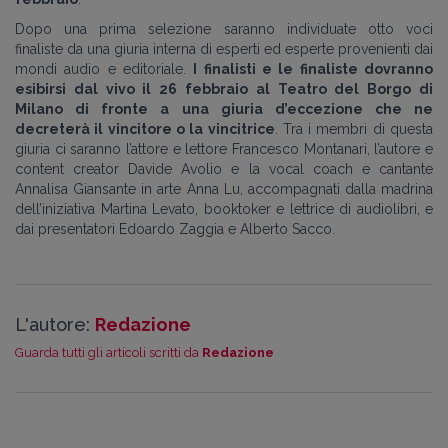
Dopo una prima selezione saranno individuate otto v
oci
finaliste
da una giuria interna di esperti ed esperte provenienti dai
mondi audio e editoriale.
I finalisti e le finaliste dovranno
esibirsi dal vivo il
26 febbraio al Teatro del Borgo di
Milano
di fronte a una giuria d’eccezione che ne
decreterà il vincitore o la vincitrice
. Tra i membri di questa
giuria ci saranno l’attore e lettore
Francesco Montanari
, l’autore e
content
creator
Davide Avolio
e la
vocal
coach e cantante
Annalisa Giansante in arte
Anna Lu
, accompagnati dalla madrina
dell’iniziativa
Martina Levato
,
booktoker
e lettrice di audiolibri, e
dai presentatori
Edoardo Zaggia
e
Alberto Sacco
.
L'autore:
Redazione
Guarda tutti gli articoli scritti da
Redazione