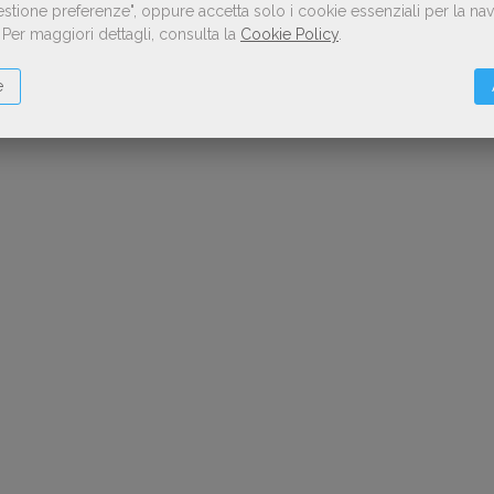
Gestione preferenze", oppure accetta solo i cookie essenziali per la n
.
Per maggiori dettagli, consulta la
Cookie Policy
.
e