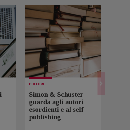
EDITORI
LETTUR
i
Simon & Schuster
Spam
guarda agli autori
Over
esordienti e al self
sono 
publishing
scrit
inqui