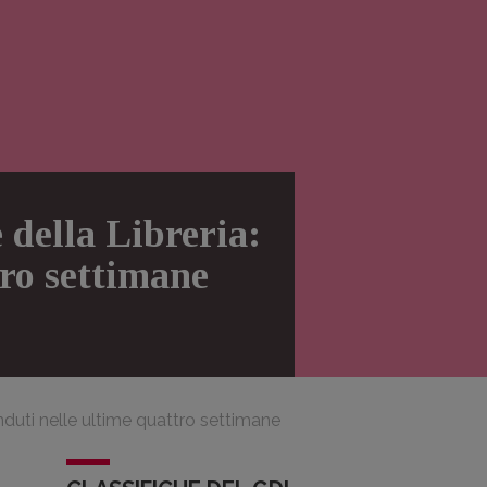
 della Libreria:
tro settimane
venduti nelle ultime quattro settimane