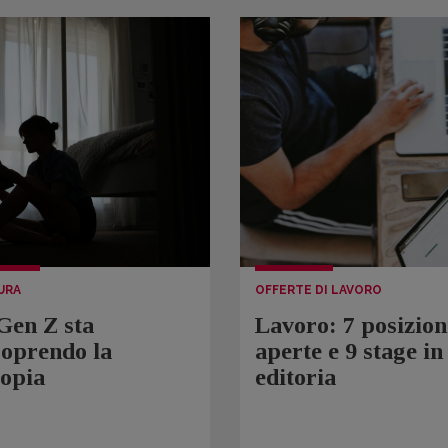
URA
OFFERTE DI LAVORO
Gen Z sta
Lavoro: 7 posizion
coprendo la
aperte e 9 stage in
topia
editoria