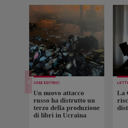
CASE EDITRICI
LETT
Un nuovo attacco
La 
russo ha distrutto un
ris
terzo della produzione
dis
di libri in Ucraina