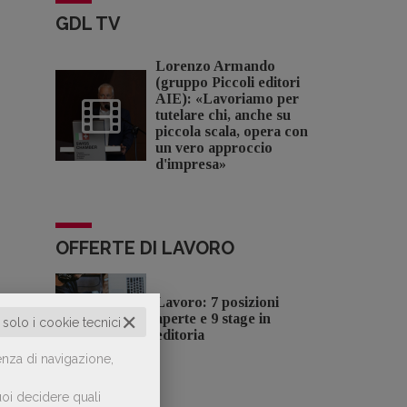
GDL TV
Lorenzo Armando
(gruppo Piccoli editori
AIE): «Lavoriamo per
tutelare chi, anche su
piccola scala, opera con
un vero approccio
d'impresa»
OFFERTE DI LAVORO
Lavoro: 7 posizioni
✕
aperte e 9 stage in
o solo i cookie tecnici
editoria
enza di navigazione,
oi decidere quali