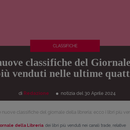
CLASSIFICHE
nuove classifiche del Giornale
 più venduti nelle ultime quat
di
Redazione
notizia del 30
Aprile
2024
 nuove classifiche del giornale della libreria: ecco i libri più 
iornale della Libreria
dei libri più venduti nei canali trade, relative