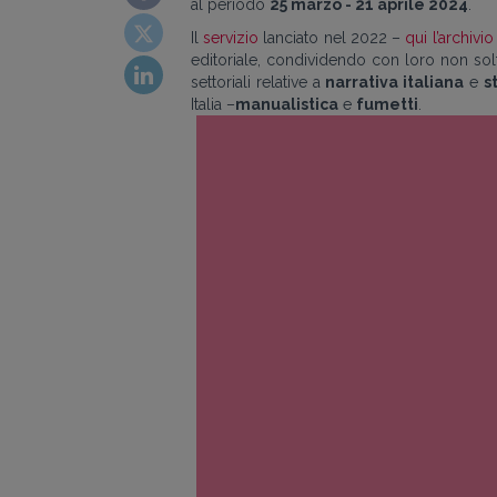
al periodo
25
marzo - 21 aprile 2024
.
Il
servizio
lanciato nel 2022 –
qui l’archivi
editoriale, condividendo con loro non sol
settoriali relative a
narrativa italiana
e
s
Italia –
manualistica
e
fumetti
.