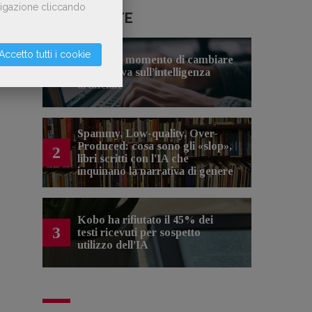
avigazione cliccando
LE PIÙ LETTE
Accetto tutti i cookie
Forse è il momento di cambiare
1
prospettiva sull’intelligenza
artificiale
Spammy, Low-quality, Over-
Produced: cosa sono gli «slop»,
2
libri scritti con l'IA che
inquinano la narrativa di genere
Kobo ha rifiutato il 45% dei
3
testi ricevuti per sospetto
utilizzo dell’IA