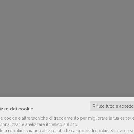
Rifiuto tutto e accett
lizzo dei cookie
za cookie e altre tecniche di tracciamento per migliorare la tua esperi
onalizzati e analizzare il traffico sul sito.
utti i cookie" saranno attivate tutte le categorie di cookie.
Se invece vu