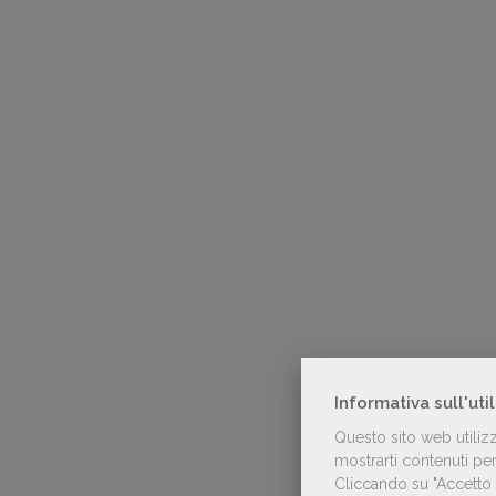
Informativa sull'uti
Questo sito web utiliz
mostrarti contenuti pers
Cliccando su "Accetto t