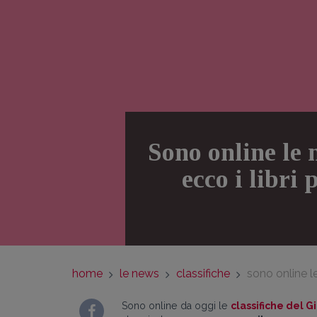
Sono online le 
ecco i libri
home
le news
classifiche
sono online le
Sono online da oggi le
classifiche del G