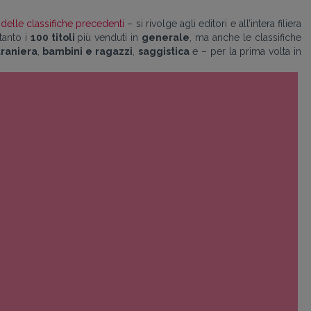
o delle classifiche precedenti
– si rivolge agli editori e all’intera filiera
tanto i
100 titoli
più venduti in
generale
, ma anche le classifiche
traniera
,
bambini e ragazzi
,
saggistica
e – per la prima volta in