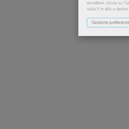
accettare, clicca su "
sulla X in alto a destra
Gestione preferenz