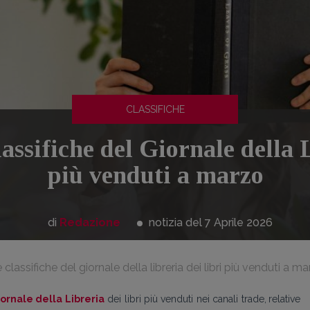
CLASSIFICHE
lassifiche del Giornale della L
più venduti a marzo
di
Redazione
notizia del 7
Aprile
2026
 classifiche del giornale della libreria dei libri più venduti a m
iornale della Libreria
dei libri più venduti nei canali trade,
relative