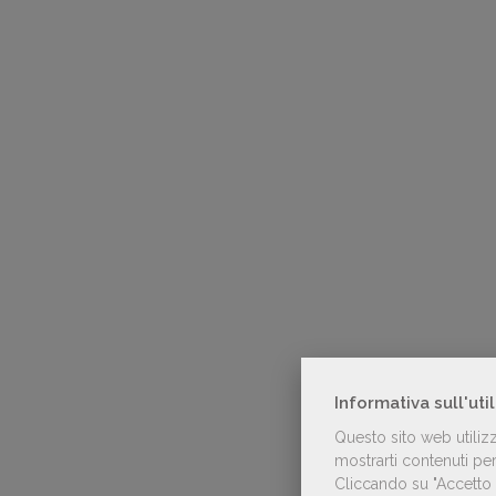
Informativa sull'uti
Questo sito web utiliz
mostrarti contenuti pers
Cliccando su "Accetto t