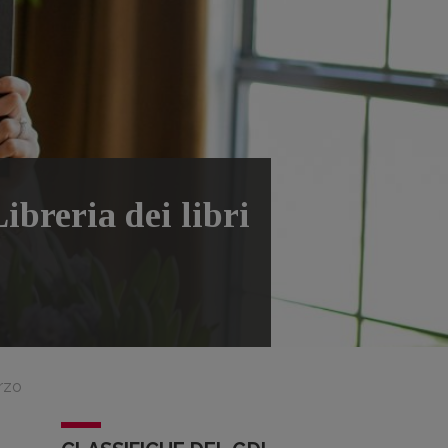
ibreria dei libri
arzo