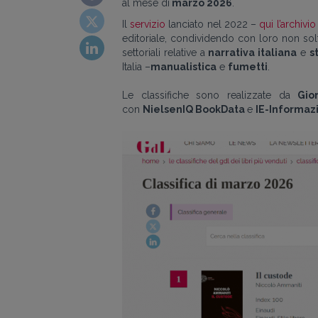
al mese di
marzo
2026
.
Il
servizio
lanciato nel 2022 –
qui l’archivi
editoriale, condividendo con loro non sol
settoriali relative a
narrativa italiana
e
s
Italia
–
manualistica
e
fumetti
.
Le classifiche sono realizzate da
Gio
con
NielsenIQ BookData
e
IE-Informazi