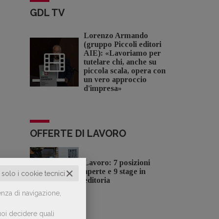
GDL TV
Lorenzo Armando
(gruppo Piccoli editori
AIE): «Lavoriamo per
tutelare chi, anche su
piccola scala, opera con
un vero approccio
d'impresa»
OFFERTE DI LAVORO
Lavoro: 7 posizioni
✕
aperte e 9 stage in
o solo i cookie tecnici
editoria
enza di navigazione,
oi decidere quali