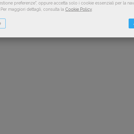
Gestione preferenze", oppure accetta solo i cookie essenziali per la n
.
Per maggiori dettagli, consulta la
Cookie Policy
.
e