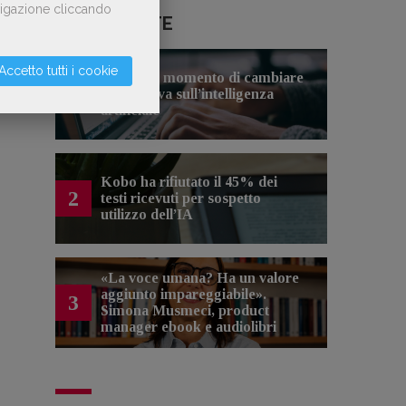
avigazione cliccando
LE PIÙ LETTE
Accetto tutti i cookie
Forse è il momento di cambiare
1
prospettiva sull’intelligenza
artificiale
Kobo ha rifiutato il 45% dei
2
testi ricevuti per sospetto
utilizzo dell’IA
«La voce umana? Ha un valore
aggiunto impareggiabile».
3
Simona Musmeci, product
manager ebook e audiolibri