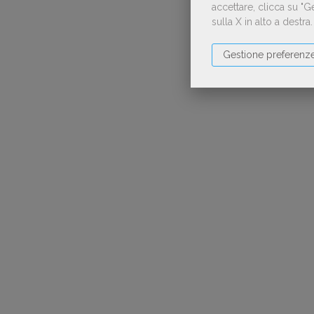
accettare, clicca su "
sulla X in alto a destra
Gestione preferenz