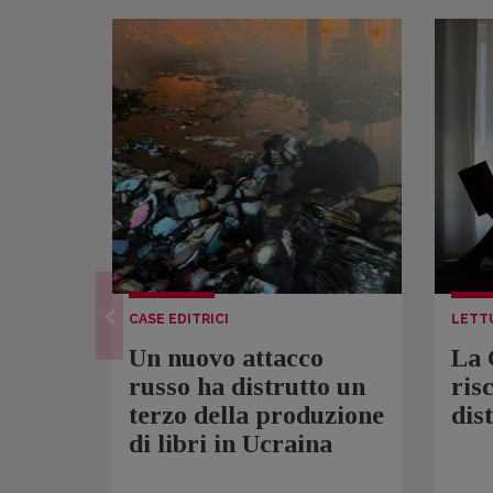
CASE EDITRICI
LETT
Un nuovo attacco
La 
russo ha distrutto un
ris
terzo della produzione
dis
di libri in Ucraina