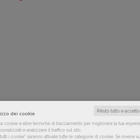
Rifiuto tutto e accett
lizzo dei cookie
za cookie e altre tecniche di tracciamento per migliorare la tua esperi
onalizzati e analizzare il traffico sul sito.
utti i cookie" saranno attivate tutte le categorie di cookie.
Se invece vu