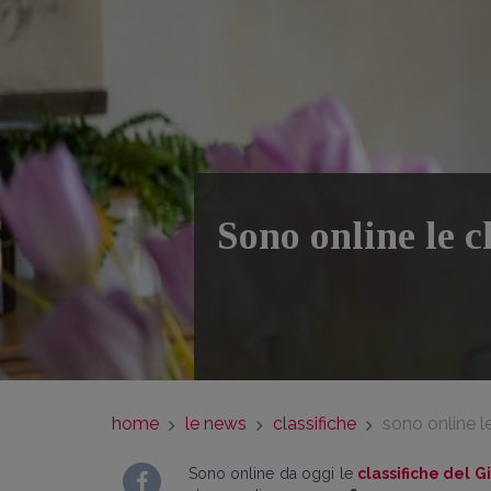
Sono online le c
home
le news
classifiche
sono online le
Sono online da oggi le
classifiche del G