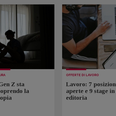
URA
OFFERTE DI LAVORO
Gen Z sta
Lavoro: 7 posizion
coprendo la
aperte e 9 stage in
topia
editoria