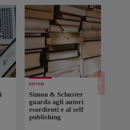
EDITORI
LETTUR
i
Simon & Schuster
Spam
guarda agli autori
Over
esordienti e al self
sono 
publishing
scrit
inqui