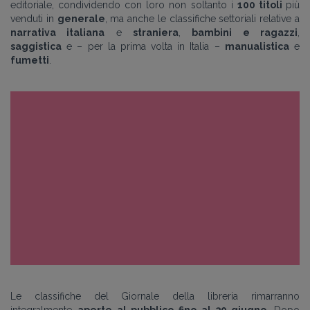
editoriale, condividendo con loro non soltanto i
100 titoli
più
venduti in
generale
, ma anche le classifiche settoriali relative a
narrativa italiana
e
straniera
,
bambini e ragazzi
,
saggistica
e – per la prima volta in Italia –
manualistica
e
fumetti
.
Le classifiche del Giornale della libreria rimarranno
integralmente
aperte al pubblico fino al 30 giugno
. Dopo