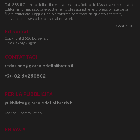
Dal 1888 il Giornale della Libreria, la testata ufficiale dell’Associazione Italiana
Editori, informa, ascolta e sostiene i professionisti e le professioniste della
filiera editoriale. Oggi è una piattaforma composta da questo sito web,
la rivista, le newsletter e i social network.
Continua...
Ediser srl
Copyright 2026 Ediser srl
P.Iva 03763520966
CONTATTACI
redazione@giornaledellalibreria.it
+39 02 89280802
PER LA PUBBLICITÀ
pubblicita@giornaledellalibreria.it
Scarica il nostro listino
PRIVACY