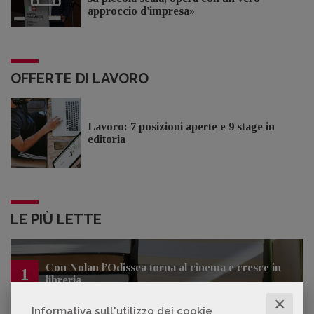
approccio d'impresa»
OFFERTE DI LAVORO
Lavoro: 7 posizioni aperte e 9 stage in
editoria
LE PIÙ LETTE
Con Nolan l’Odissea torna al cinema e cresce in
1
libreria
✕
Informativa sull'utilizzo dei cookie