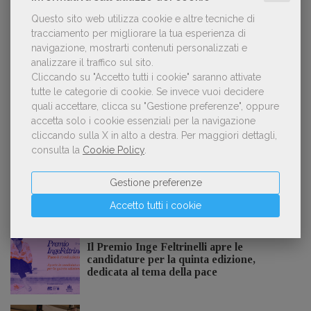
Questo sito web utilizza cookie e altre tecniche di
tracciamento per migliorare la tua esperienza di
Forse è il momento di cambiare prospettiva
2
sull’intelligenza artificiale
navigazione, mostrarti contenuti personalizzati e
analizzare il traffico sul sito.
Cliccando su "Accetto tutti i cookie" saranno attivate
tutte le categorie di cookie.
Se invece vuoi decidere
quali accettare, clicca su "Gestione preferenze", oppure
Kobo ha rifiutato il 45% dei testi ricevuti per
3
accetta solo i cookie essenziali per la navigazione
sospetto utilizzo dell’IA
cliccando sulla X in alto a destra.
Per maggiori dettagli,
consulta la
Cookie Policy
.
Gestione preferenze
NOTIZIE DALL'AIE
Accetto tutti i cookie
Il Premio Inge Feltrinelli apre le
candidature per la quinta edizione,
dedicata al tema della pace