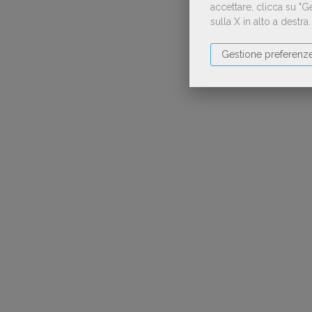
accettare, clicca su "
sulla X in alto a destra
Gestione preferenz