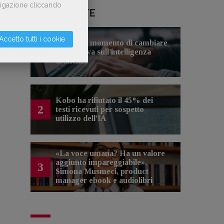
avigazione cliccando
LE PIÙ LETTE
Accetto tutti i cookie
Forse è il momento di cambiare
1
prospettiva sull’intelligenza
artificiale
Kobo ha rifiutato il 45% dei
2
testi ricevuti per sospetto
utilizzo dell’IA
«La voce umana? Ha un valore
aggiunto impareggiabile».
3
Simona Musmeci, product
manager ebook e audiolibri