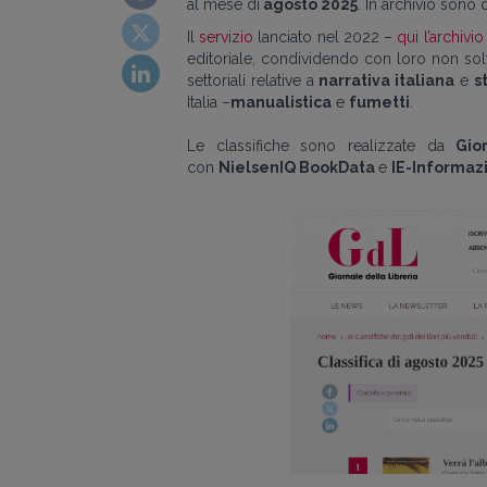
al mese di
agosto 2025
. In archivio sono 
Il
servizio
lanciato nel 2022 –
qui l’archivi
editoriale, condividendo con loro non sol
settoriali relative a
narrativa italiana
e
s
Italia
–
manualistica
e
fumetti
.
Le classifiche sono realizzate da
Gio
con
NielsenIQ BookData
e
IE-Informazi