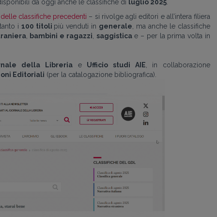
disponibili da oggi anche le classifiche di
luglio 2025
.
o delle classifiche precedenti
– si rivolge agli editori e all’intera filiera
tanto i
100 titoli
più venduti in
generale
, ma anche le classifiche
traniera
,
bambini e ragazzi
,
saggistica
e – per la prima volta in
rnale della Libreria
e
Ufficio studi AIE
, in collaborazione
oni Editoriali
(per la catalogazione bibliografica).