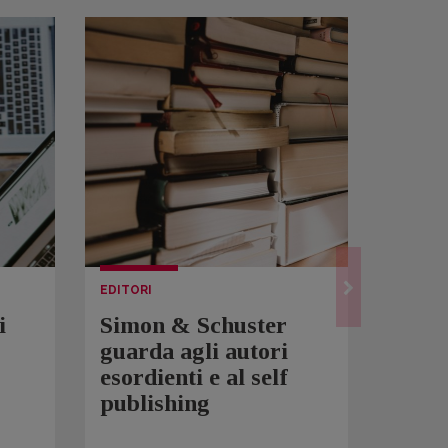
EDITORI
LETTUR
i
Simon & Schuster
Spam
guarda agli autori
Over
esordienti e al self
sono 
publishing
scrit
inqui