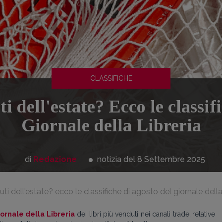
CLASSIFICHE
ti dell'estate? Ecco le classif
Giornale della Libreria
di
Redazione
notizia del 8
Settembre
2025
nduti dell'estate? ecco le classifiche di agosto del giornale della 
iornale della Libreria
dei libri più venduti nei canali trade,
relative