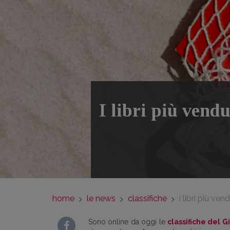
I libri più vendu
home
le news
classifiche
i libri più ve
Sono online da oggi le
classifiche del G