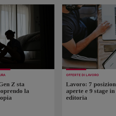
URA
OFFERTE DI LAVORO
Gen Z sta
Lavoro: 7 posizion
coprendo la
aperte e 9 stage in
topia
editoria