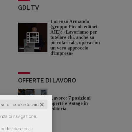
GDL TV
Lorenzo Armando
(gruppo Piccoli editori
AIE): «Lavoriamo per
tutelare chi, anche su
piccola scala, opera con
un vero approccio
d'impresa»
OFFERTE DI LAVORO
Lavoro: 7 posizioni
✕
aperte e 9 stage in
o solo i cookie tecnici
editoria
enza di navigazione,
oi decidere quali