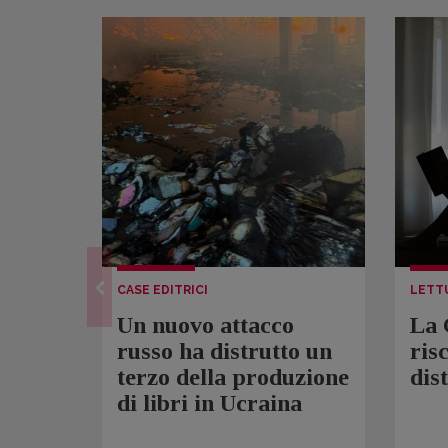
CASE EDITRICI
LETT
Un nuovo attacco
La 
russo ha distrutto un
ris
terzo della produzione
dis
di libri in Ucraina