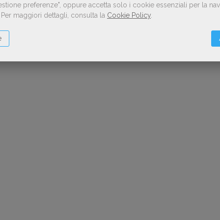
Gestione preferenze", oppure accetta solo i cookie essenziali per la n
.
Per maggiori dettagli, consulta la
Cookie Policy
.
e