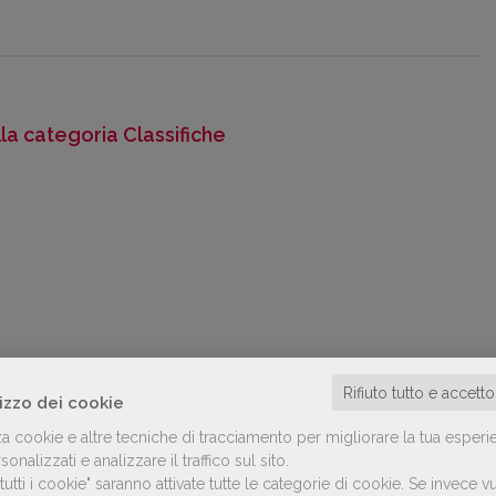
lla categoria Classifiche
Rifiuto tutto e accett
lizzo dei cookie
za cookie e altre tecniche di tracciamento per migliorare la tua esperi
onalizzati e analizzare il traffico sul sito.
utti i cookie" saranno attivate tutte le categorie di cookie.
Se invece vu