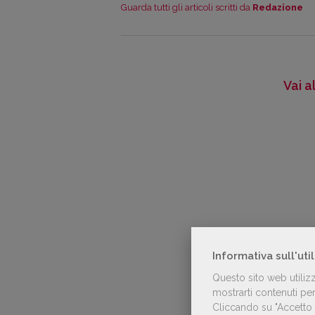
Guarda tutti gli articoli scritti da
Redazione
Vai a
Informativa sull'uti
Questo sito web utiliz
mostrarti contenuti pers
Cliccando su "Accetto t