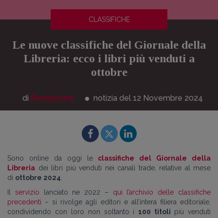
CLASSIFICHE
Le nuove classifiche del Giornale della
Libreria: ecco i libri più venduti a
ottobre
di
Redazione
notizia del 12
Novembre
2024
Sono online da oggi le
classifiche del Giornale della
Libreria
dei libri più venduti nei canali trade, relative al mese
di
ottobre 2024
.
Il
servizio
lanciato ne 2022 –
qui l’archivio delle classifiche
precedenti
– si rivolge agli editori e all’intera filiera editoriale,
condividendo con loro non soltanto i
100 titoli
più venduti