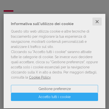
LE PIÙ LETTE
✕
Informativa sull'utilizzo dei cookie
Questo sito web utilizza cookie e altre tecniche di
Forse è il momento di cambiare prospettiva
1
tracciamento per migliorare la tua esperienza di
sull’intelligenza artificiale
navigazione, mostrarti contenuti personalizzati e
analizzare il traffico sul sito.
Cliccando su "Accetto tutti i cookie" saranno attivate
tutte le categorie di cookie.
Se invece vuoi decidere
Kobo ha rifiutato il 45% dei testi ricevuti per
quali accettare, clicca su "Gestione preferenze", oppure
2
sospetto utilizzo dell’IA
accetta solo i cookie essenziali per la navigazione
cliccando sulla X in alto a destra.
Per maggiori dettagli,
consulta la
Cookie Policy
.
«La voce umana? Ha un valore aggiunto
Gestione preferenze
3
impareggiabile». Simona Musmeci, product
manager ebook e audiolibri
Accetto tutti i cookie