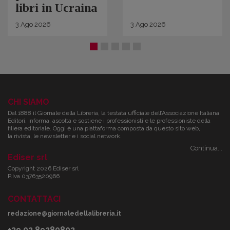
libri in Ucraina
3
Ago
2026
3
Ago
2026
CHI SIAMO
Dal 1888 il Giornale della Libreria, la testata ufficiale dell’Associazione Italiana
Editori, informa, ascolta e sostiene i professionisti e le professioniste della
filiera editoriale. Oggi è una piattaforma composta da questo sito web,
la rivista, le newsletter e i social network.
Continua...
Ediser srl
Copyright 2026 Ediser srl
P.Iva 03763520966
CONTATTACI
redazione@giornaledellalibreria.it
+39 02 89280802