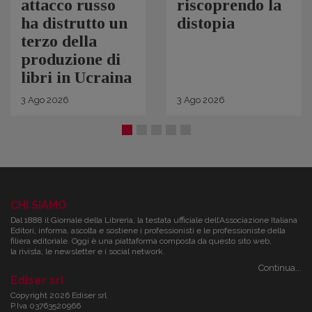
attacco russo
riscoprendo la
ha distrutto un
distopia
terzo della
produzione di
libri in Ucraina
3
Ago
2026
3
Ago
2026
CHI SIAMO
Dal 1888 il Giornale della Libreria, la testata ufficiale dell’Associazione Italiana
Editori, informa, ascolta e sostiene i professionisti e le professioniste della
filiera editoriale. Oggi è una piattaforma composta da questo sito web,
la rivista, le newsletter e i social network.
Continua...
Ediser srl
Copyright 2026 Ediser srl
P.Iva 03763520966