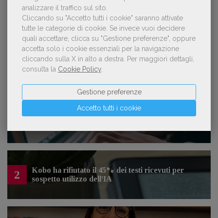
analizzare il traffico sul sito.
Lavoro: 7 posizioni aperte e 9 stage in
Cliccando su "Accetto tutti i cookie" saranno attivate
editoria
tutte le categorie di cookie.
Se invece vuoi decidere
quali accettare, clicca su "Gestione preferenze", oppure
accetta solo i cookie essenziali per la navigazione
cliccando sulla X in alto a destra.
Per maggiori dettagli,
consulta la
Cookie Policy
.
LE PIÙ LETTE
Gestione preferenze
Accetto tutti i cookie
Forse è il momento di cambiare prospettiva
1
sull’intelligenza artificiale
Kobo ha rifiutato il 45% dei testi ricevuti per
2
sospetto utilizzo dell’IA