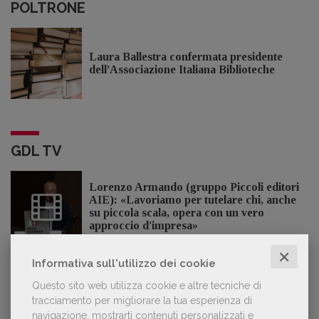
POLTRONE
Laura Ballestra confermata presidente
dell’Associazione Italiana Biblioteche
GDL TV
Lorenzo Armando (gruppo Piccoli editori
AIE): «Lavoriamo per tutelare chi, anche
su piccola scala, opera con un vero
approccio d'impresa»
✕
Informativa sull'utilizzo dei cookie
Questo sito web utilizza cookie e altre tecniche di
OFFERTE DI LAVORO
tracciamento per migliorare la tua esperienza di
navigazione, mostrarti contenuti personalizzati e