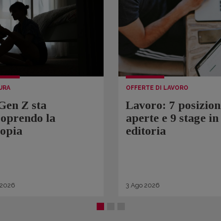
URA
OFFERTE DI LAVORO
Gen Z sta
Lavoro: 7 posizion
coprendo la
aperte e 9 stage in
topia
editoria
2026
3
Ago
2026