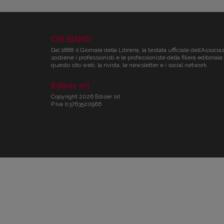
CHI SIAMO
Dal 1888 il Giornale della Libreria, la testata ufficiale dell’Associa
sostiene i professionisti e le professioniste della filiera editori
questo sito web, la rivista, le newsletter e i social network.
Ediser srl
Copyright 2026 Ediser srl
P.Iva 03763520966