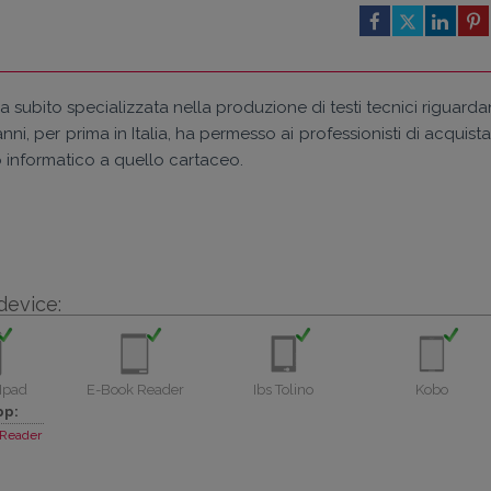
da subito specializzata nella produzione di testi tecnici riguarda
ni, per prima in Italia, ha permesso ai professionisti di acquist
o informatico a quello cartaceo.
device:
Ipad
E-Book Reader
Ibs Tolino
Kobo
pp:
Reader