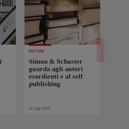
EDITORI
LETTUR
i
Simon & Schuster
Spam
guarda agli autori
Over
esordienti e al self
sono 
publishing
scrit
inqui
di ge
31
Lug
2026
30
Lug
2