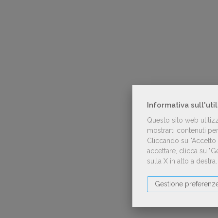
Informativa sull'uti
Questo sito web utiliz
mostrarti contenuti pers
Cliccando su "Accetto t
accettare, clicca su "
sulla X in alto a destra
Gestione preferenz