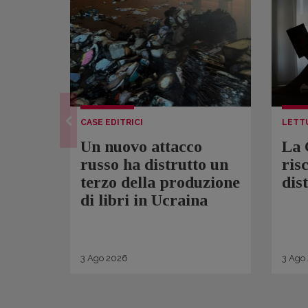
CASE EDITRICI
LETT
Un nuovo attacco
La 
russo ha distrutto un
ris
terzo della produzione
dis
di libri in Ucraina
3
Ago
2026
3
Ago