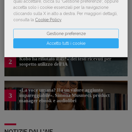
quali accettare, clicca su "Gestione preferenze", oppure
LE PIÙ LETTE
accetta solo i cookie essenziali per la navigazione
cliccando sulla X in alto a destra.
Per maggiori dettagli,
consulta la
Cookie Policy
.
Forse è il momento di cambiare prospettiva
1
sull’intelligenza artificiale
Gestione preferenze
Accetto tutti i cookie
Kobo ha rifiutato il 45% dei testi ricevuti per
2
sospetto utilizzo dell’IA
«La voce umana? Ha un valore aggiunto
3
impareggiabile». Simona Musmeci, product
manager ebook e audiolibri
NOTIZIE DALL'AIE