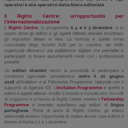
operatori e alle operatrici della filiera editoriale
.
Il Rights Centre: un'opportunità per
l'internazionalizzazione
Il
Rights Centre
, in programma
il 4 e il 5 dicembre
, è lo
spazio dove gli editori e gli agenti letterari stranieri incontrano
gli espositori italiani in fiera. La formula è quella ormai
consolidata degli incontri B2B per lo scambio dei diritti,
organizzati attraverso una piattaforma digitale che permette ai
partecipanti di fissare appuntamenti mirati con i professionisti
presenti.
Gli
editori stranieri
hanno la possibilità di partecipare a
condizioni agevolate candidandosi
entro il
20 giugno
2026
all’Invitation e al Fellowship Programme, realizzati con il
supporto di Agenzia ICE. L’
Invitation Programme
è aperto a
editori e agenti letterari di tutto il mondo e include volo, tre notti
di soggiorno e un tavolo al Rights Centre, mentre il
Fellowship
Programme
è riservato quest’anno agli editori di
lingua
portoghese
. Prima di unirsi al Rights Centre, gli editori
selezionati avranno l’opportunità di visitare alcune case editrici e
librerie di Roma il 2 e 3 dicembre.