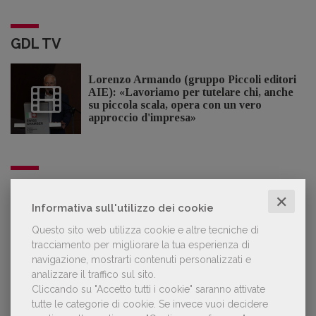
GDL TV
Lorenzo Armando (gruppo Piccoli editori
AIE): «Lavoriamo per tutelare chi, anche
su piccola scala, opera con un vero
approccio d'impresa»
OFFERTE DI LAVORO
✕
Informativa sull'utilizzo dei cookie
Questo sito web utilizza cookie e altre tecniche di
Lavoro: 7 posizioni aperte e 9 stage in
tracciamento per migliorare la tua esperienza di
editoria
navigazione, mostrarti contenuti personalizzati e
analizzare il traffico sul sito.
Cliccando su "Accetto tutti i cookie" saranno attivate
tutte le categorie di cookie.
Se invece vuoi decidere