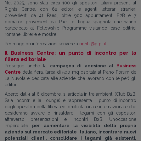
Nel 2025, sono stati circa 100 gli spositori italiani presenti al
Rights Centre, con 62 editori e agenti letterari stranieri
provenienti da 41 Paesi, oltre 900 appuntamenti B2B e 7
operatori provenienti dai Paesi di lingua spagnola che hanno
partecipato al Fellowship Programme visitando case editrici
romane, librerie e mostre.
Per maggiori informazioni scrivere a
rights@plpl.it
.
Il Business Centre: un punto di incontro per la
filiera editoriale
Prosegue anche la
campagna di adesione al
Business
Centre
della fiera, l’area di 500 mq ospitata al Piano Forum de
La Nuvola e dedicata alle aziende che lavorano con (e per) gli
editori.
Aperto dal 4 al 6 dicembre, si articola in tre ambienti (Club B2B,
Sala Incontri e la Lounge) e rappresenta il punto di incontro
degli operatori della filiera editoriale italiana e internazionale che
desiderano avviare o rinsaldare i legami con gli espositori
attraverso presentazioni e incontri B2B. Un’occasione
imperdibile
per aumentare la visibilità della propria
azienda sul mercato editoriale italiano, incontrare nuovi
potenziali clienti, consolidare i legami già esistenti,