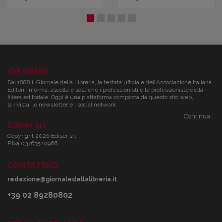
CHI SIAMO
Dal 1888 il Giornale della Libreria, la testata ufficiale dell’Associazione Italiana
Editori, informa, ascolta e sostiene i professionisti e le professioniste della
filiera editoriale. Oggi è una piattaforma composta da questo sito web,
la rivista, le newsletter e i social network.
Continua...
Ediser srl
Copyright 2026 Ediser srl
P.Iva 03763520966
CONTATTACI
redazione@giornaledellalibreria.it
+39 02 89280802