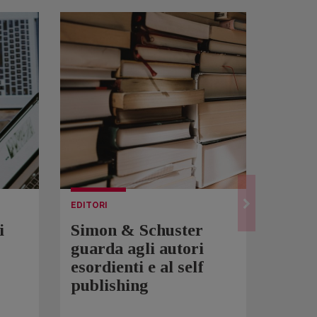
EDITORI
LETTUR
i
Simon & Schuster
Spam
guarda agli autori
Over
esordienti e al self
sono 
publishing
scrit
inqui