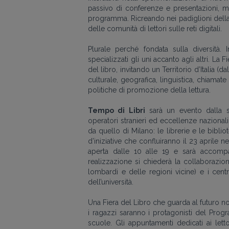
passivo di conferenze e presentazioni, ma
programma. Ricreando nei padiglioni della 
delle comunità di lettori sulle reti digitali.
Plurale perché fondata sulla diversità. 
specializzati gli uni accanto agli altri. La 
del libro, invitando un Territorio d’Italia (
culturale, geografica, linguistica, chiamate
politiche di promozione della lettura.
Tempo di Libri
sarà un evento dalla sp
operatori stranieri ed eccellenze nazionali
da quello di Milano: le librerie e le bibli
d’iniziative che confluiranno il 23 aprile n
aperta dalle 10 alle 19 e sarà accompa
realizzazione si chiederà la collaborazio
lombardi e delle regioni vicine) e i centr
dell’università.
Una Fiera del Libro che guarda al futuro no
i ragazzi saranno i protagonisti del Pro
scuole. Gli appuntamenti dedicati ai letto