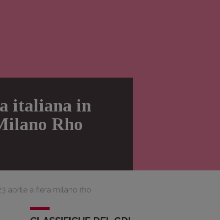
a italiana in
 Milano Rho
23 aprile a fiera milano rho