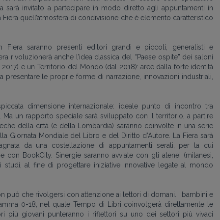
 sarà invitato a partecipare in modo diretto agli appuntamenti in
Fiera quell’atmosfera di condivisione che è elemento caratteristico
In Fiera saranno presenti editori grandi e piccoli, generalisti e
Fiera rivoluzionerà anche l’idea classica del “Paese ospite” dei saloni
dal 2017) e un Territorio del Mondo (dal 2018): aree dalla forte identità
 a presentare le proprie forme di narrazione, innovazioni industriali,
iccata dimensione internazionale: ideale punto di incontro tra
. Ma un rapporto speciale sarà sviluppato con il territorio, a partire
oteche della città (e della Lombardia) saranno coinvolte in una serie
ella Giornata Mondiale del Libro e del Diritto d’Autore. La Fiera sarà
gnata da una costellazione di appuntamenti serali, per la cui
ne con BookCity. Sinergie saranno avviate con gli atenei (milanesi,
i studi, al fine di progettare iniziative innovative legate al mondo
n può che rivolgersi con attenzione ai lettori di domani. I bambini e
gramma 0-18, nel quale Tempo di Libri coinvolgerà direttamente le
ri più giovani punteranno i riflettori su uno dei settori più vivaci