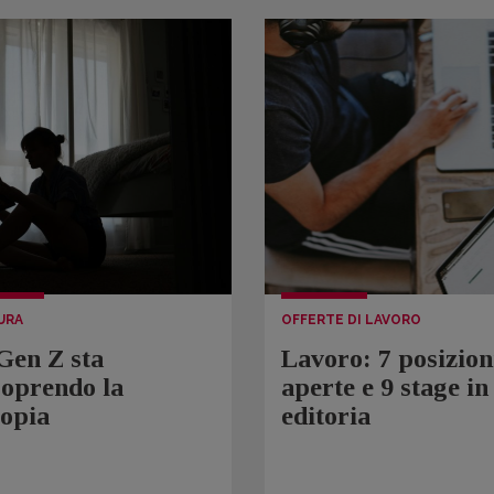
URA
OFFERTE DI LAVORO
Gen Z sta
Lavoro: 7 posizion
coprendo la
aperte e 9 stage in
topia
editoria