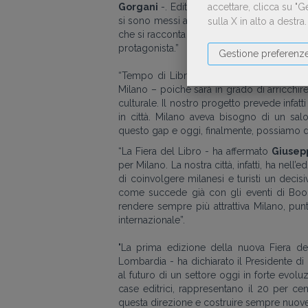
Gorgani
-. Editori molto diversi tra loro 
accettare, clicca su "
si sono messi all’opera con lo sguardo ape
sulla X in alto a destra
che si racconta nel suo farsi, con tutte le s
protagonista.”
Gestione preferenz
“Tempo di Libri sarà una kermesse unic
Milano – poiché sarà in grado di arricchire 
culturale. Il nostro progetto prevede infatti
in città. Milano aveva bisogno di un sal
questo gap e oggi, finalmente, possiamo d
“La Fiera del Libro - ha affermato
Giusep
per Milano. La nostra città, infatti, ha nell
di coinvolgere milanesi e turisti un dec
come succede già con gli eventi di BookC
rendere sempre più attrattiva Milano, pun
internazionale”.
"La prima edizione della nuova Fiera del
Lombardia - ha dichiarato il Presidente 
al futuro di un settore oggi in forte evolu
case editrici, rappresentano il 20 per cent
questa direzione e costruire sempre nuove p