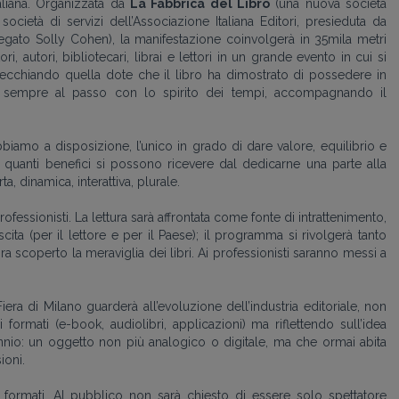
taliana. Organizzata da
La Fabbrica del Libro
(una nuova società
 società di servizi dell’Associazione Italiana Editori, presieduta da
gato Solly Cohen), la manifestazione coinvolgerà in 35mila metri
i, autori, bibliotecari, librai e lettori in un grande evento in cui si
pecchiando quella dote che il libro ha dimostrato di possedere in
ere sempre al passo con lo spirito dei tempi, accompagnando il
biamo a disposizione, l’unico in grado di dare valore, equilibrio e
rà quanti benefici si possono ricevere dal dedicarne una parte alla
ta, dinamica, interattiva, plurale.
 i professionisti. La lettura sarà affrontata come fonte di intrattenimento,
ita (per il lettore e per il Paese); il programma si rivolgerà tanto
a scoperto la meraviglia dei libri. Ai professionisti saranno messi a
era di Milano guarderà all’evoluzione dell’industria editoriale, non
ormati (e-book, audiolibri, applicazioni) ma riflettendo sull’idea
nio: un oggetto non più analogico o digitale, ma che ormai abita
oni.
i formati. Al pubblico non sarà chiesto di essere solo spettatore