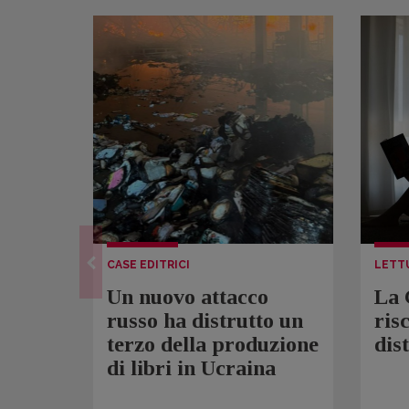
CASE EDITRICI
LETT
Un nuovo attacco
La 
russo ha distrutto un
ris
terzo della produzione
dis
di libri in Ucraina