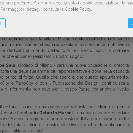
ci hanno già suggerito idee e progetti. I responsabili del programma
Gestione preferenze", oppure accetta solo i cookie essenziali per la n
rto e la voglia di sperimentare. La Fiera sarà come un grande libro
.
Per maggiori dettagli, consulta la
Cookie Policy
.
ue storie e i suoi linguaggi, e dove il pubblico, tutto il pubblico, sarà
e
a – ha detto
Corrado Peraboni
, amministratore delegato di Fiera
culturalmente tutta la città di Milano, capitale dell’editoria e centro
 una manifestazione letteraria articolata e ricca anche di molti eventi
one dedicato al mondo dell’editoria, noi siamo riusciti a colmare
ire che abbiamo realizzato il nostro sogno”.
pe Sala
, sindaco di Milano - sarà una nuova occasione di crescita
’editoria una delle sue anime più rappresentative e trova nella capacità
isivo punto di forza. Quello che spero è che questo appuntamento,
ity e PianoCity e con il Fuorisalone del Design, contribuisca a
to di riferimento non solo per il nostro Paese, ma anche a livello
l'editoria italiana è una grande opportunità per Milano e per la
di Regione Lombardia
Roberto Maroni
- una partenza per guardare
zione. Siamo la regione al primo posto in Italia per il numero delle
o del totale italiano. Il nostro obiettivo è quello di continuare in
ossibilità di crescita".