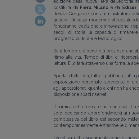
edizione della nuova Fiera dell’editoria i
costituita da
Fiera Milano
e da
Ediser
,
Renata Gorgani e con amministratore dele
quadrati di spazi moderni e attrezzati editor
fonderanno tradizione e innovazione, ris
secoli di storia: la capacità di riman
progresso culturale e tecnologico.
Se il tempo è il bene più prezioso che ab
ritmo alla vita, Tempo di libri ci ricorde
lettura. E lo farà attraverso una formula aper
Aperta a tutti i libri, tutto il pubblico, tutti
esplorazione personale, strumento di cresc
agli appassionati quanto a chi non ha ancor
disposizione spazi riservati.
Dinamica nella forma e nei contenuti. La Fi
solo dedicando approfondimenti ai nuovi f
complessiva del libro del secondo millen
contemporaneamente entrambe le dimensi
Interattiva nella sperimentazione di nuov