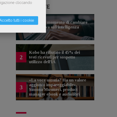
avigazione cliccando
LE PIÙ LETTE
Accetto tutti i cookie
Forse è il momento di cambiare
1
prospettiva sull’intelligenza
artificiale
Kobo ha rifiutato il 45% dei
2
testi ricevuti per sospetto
utilizzo dell’IA
«La voce umana? Ha un valore
aggiunto impareggiabile».
3
Simona Musmeci, product
manager ebook e audiolibri