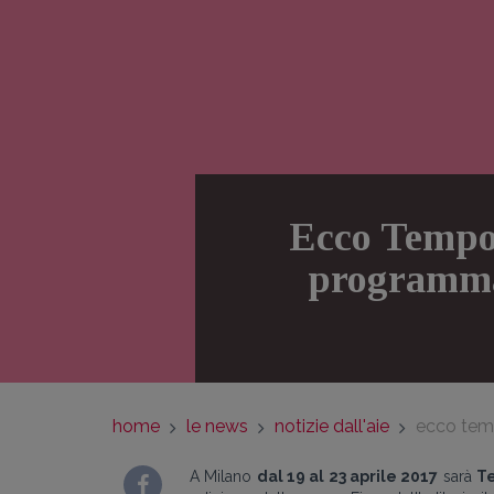
Ecco Tempo d
programma 
home
le news
notizie dall'aie
ecco tempo
A Milano
dal 19 al 23 aprile 2017
sarà
Te