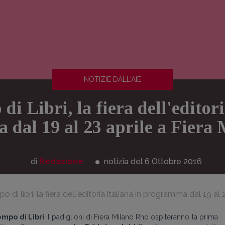
NOTIZIE DALL'AIE
i Libri, la fiera dell'editori
dal 19 al 23 aprile a Fiera
di
Redazione
notizia del 6
Ottobre
2016
 di libri, la fiera dell'editoria italiana in programma dal 19 al 
mpo di Libri
. I padiglioni di Fiera Milano Rho ospiteranno la prima