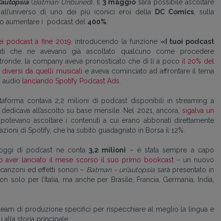
’autopsia
(
Batman Unburied
). Il
3 maggio
sarà possibile ascoltare
all’universo di uno dei più iconici eroi della
DC Comics
, sulla
sto aumentare i podcast del
400%
.
ei podcast a fine 2019
,
introducendo
la funzione
«I tuoi podcast
nti che ne
avevano
già ascoltato qualcuno come procedere
ltronde
, la company aveva pronosticato che di lì a poco
il 20% del
diversi da quelli musicali
e
aveva cominciato ad affrontare il tema
i audio
lanciando Spotify Podcast Ads
.
taforma contava 2,2 milioni di podcast disponibili in streaming a
si dedicava all’ascolto su base mensile. Nel 2021, ancora,
sigalva un
ti potevano ascoltare i contenuti a cui erano abbonati direttamente
 azioni di Spotify, che ha subito guadagnato in Borsa il 12%.
 oggi di podcast ne conta
3,2 milioni
– è stata sempre a capo
 aver lanciato il mese scorso il suo primo bookcast
– un nuovo
canzoni ed effetti sonori –
Batman - un’autopsia
sarà presentato in
non solo per l’Italia, ma anche per Brasile, Francia, Germania, India,
 team di produzione specifici per rispecchiare al meglio la lingua e
 alla storia principale.