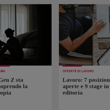
URA
OFFERTE DI LAVORO
Gen Z sta
Lavoro: 7 posizion
coprendo la
aperte e 9 stage in
topia
editoria