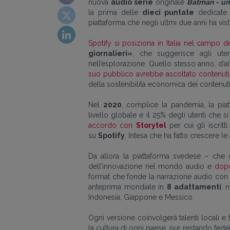
nuova
audio serie
originale
Batman - un
la prima delle
dieci puntate
dedicate 
piattaforma che negli ultmi due anni ha vi
Spotify si posiziona in Italia nel campo d
giornalieri»
, che
suggerisce
agli ute
nell’esplorazione. Quello stesso anno,
d’a
suo pubblico avrebbe ascoltato contenuti 
della sostenibilità economica dei contenut
Nel
2020
, complice la pandemia, la piat
livello globale e il 25% degli utenti che 
accordo con
Storytel
per cui gli iscrit
su
Spotify
. Intesa
che
ha fatto crescere le
Da allora la piattaforma svedese – che
dell’innovazione nel mondo audio e
dopo
format che fonde la narrazione audio con 
anteprima mondiale in
8 adattamenti
: 
Indonesia, Giappone e Messico.
Ogni versione
coinvolgerà
talenti locali e
la cultura di ogni paese,
pur
restando fedeli