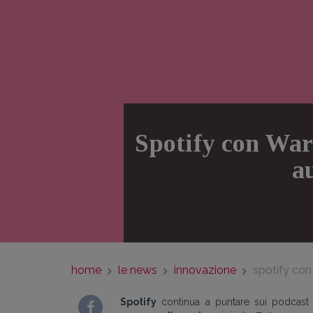
Spotify con War
a
home
le news
innovazione
spotify con
Spotify
continua a puntare sui podcast