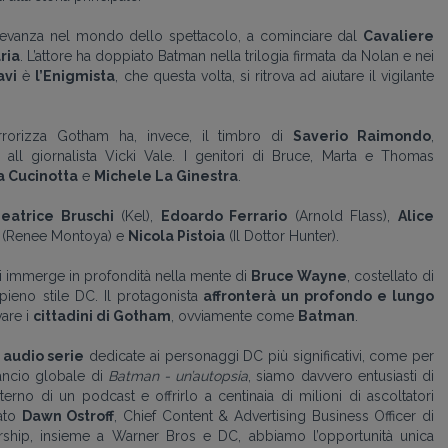
ilevanza nel mondo dello spettacolo,
a cominciare dal
Cavaliere
ria
. L’attore ha doppiato Batman nella trilogia firmata da Nolan e nei
avi
è
l
’Enigmista
, che questa volta, si ritrova ad aiutare il vigilante
terrorizza Gotham ha
, invece,
il timbro di
Saverio Raimondo
,
all giornalista Vicki Vale. I genitori di Bruce, Marta e Thomas
a Cucinotta
e
Michele La Ginestra
.
eatrice Bruschi
(Kel),
Edoardo Ferrario
(Arnold Flass)
,
Alice
(Renee Montoya) e
Nicola Pistoia
(Il Dottor Hunter).
i immerge in profondità nella mente di
Bruce Wayne
, costellato di
 pieno stile DC.
Il protagonista
affronterà un profondo e lungo
vare i
cittadini di Gotham
, ovviamente come
Batman
.
e
audio serie
dedicate ai personaggi DC più
significativi
, come per
lancio globale di
Batman
-
un’autopsia
, siamo davvero entusiasti di
terno di un podcast e offrirlo a centinaia di milioni di ascoltatori
rato
Dawn Ostroff
, Chief Content & Advertising Business Officer di
ership, insieme a Warner Bros e DC, abbiamo l’opportunità unica