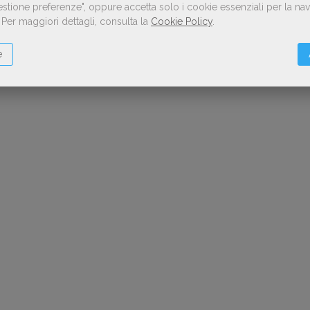
Gestione preferenze", oppure accetta solo i cookie essenziali per la n
.
Per maggiori dettagli, consulta la
Cookie Policy
.
e