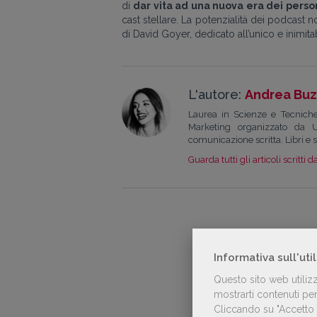
di
dar vita ad una nuova era dei pers
cast stellare. La potenzialità dei podcast
di David Goyer, dedicato all’unico e inimi
L'autore:
Andrea Buz
Laurea in Scienze e Tecniche
Marketing organizzato da 
comunicazione scritta. Libri e s
Guarda tutti gli articoli scritti d
Vai a
Informativa sull'uti
Questo sito web utiliz
mostrarti contenuti pers
Cliccando su "Accetto t