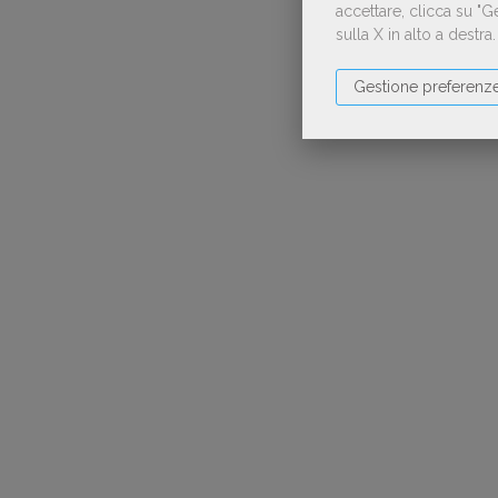
accettare, clicca su "
sulla X in alto a destra
Gestione preferenz