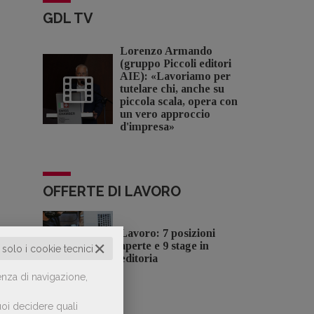
GDL TV
Lorenzo Armando
(gruppo Piccoli editori
AIE): «Lavoriamo per
tutelare chi, anche su
piccola scala, opera con
un vero approccio
d'impresa»
OFFERTE DI LAVORO
Lavoro: 7 posizioni
✕
aperte e 9 stage in
o solo i cookie tecnici
editoria
enza di navigazione,
oi decidere quali