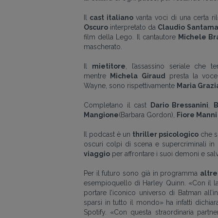
Il
cast
italiano
vanta voci di una certa r
Oscuro
interpretato da
Claudio Santama
film della Lego. Il cantautore
Michele Br
mascherato.
Il
mietitore
, l’assassino seriale che 
mentre
Michela Giraud
presta la voce 
Wayne
,
sono rispettivamente
Maria Grazi
Completano il cast
Dario Bressanini
,
B
Mangione
(Barbara Gordon)
,
Fiore Manni
Il podcast è un
thriller psicologico
che s
oscuri colpi di scena e supercriminali in
viaggio
per affrontare i suoi demoni e sal
Per il futuro sono già in programma
altr
esempio
quello di
Harley Quinn.
«
Con il 
portare l’iconico universo di Batman all’in
sparsi in tutto il mondo
» h
a infatti
dichia
Spotify.
«
Con questa straordinaria partn