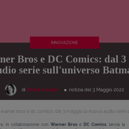
INNOVAZIONE
ner Bros e DC Comics: dal 3
udio serie sull'universo Batm
di
Andrea Buzzi
notizia del 3
Maggio
2022
 warner bros e dc comics: dal 3 maggio la nuova audio serie 
 e, in collaborazione con
Warner Bros
e
DC Comics
,
lancia
la