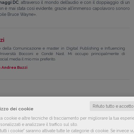
onaggi DC
, attraverso il mondo dell’audio e con il doppiaggio di un
 non è mai stata così evidente, grazie all’immenso capolavoro sonoro
tabile Bruce Wayne
»
.
zi
 della Comunicazione e master in Digital Publishing e Influencing
Università Bocconi e Condé Nast. Mi occupo principalmente di
ocial media il mio mix preferito.
a
Andrea Buzzi
lla categoria Innovazione
Rifiuto tutto e accett
lizzo dei cookie
za cookie e altre tecniche di tracciamento per migliorare la tua esperi
onalizzati e analizzare il traffico sul sito.
utti i cookie" saranno attivate tutte le categorie di cookie.
Se invece vu