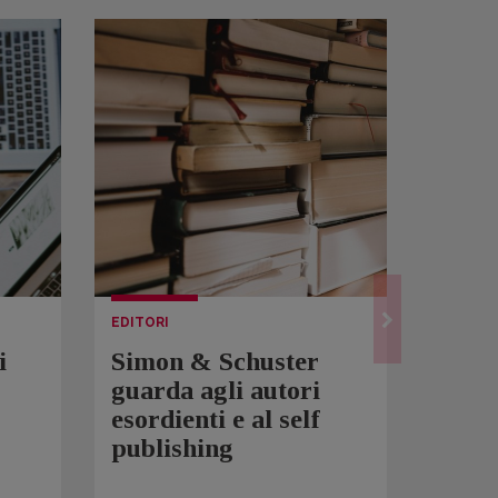
EDITORI
LETTUR
i
Simon & Schuster
Spam
guarda agli autori
Over
esordienti e al self
sono 
publishing
scrit
inqui