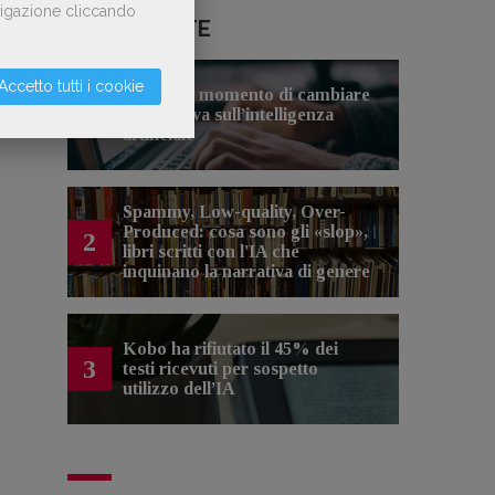
avigazione cliccando
LE PIÙ LETTE
Accetto tutti i cookie
Forse è il momento di cambiare
1
prospettiva sull’intelligenza
artificiale
Spammy, Low-quality, Over-
Produced: cosa sono gli «slop»,
2
libri scritti con l'IA che
inquinano la narrativa di genere
Kobo ha rifiutato il 45% dei
3
testi ricevuti per sospetto
utilizzo dell’IA