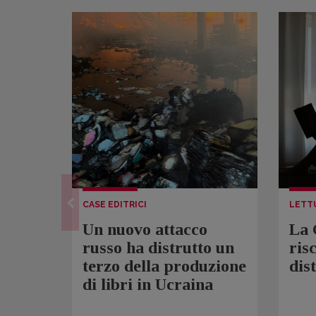
CASE EDITRICI
LETT
Un nuovo attacco
La 
russo ha distrutto un
ris
terzo della produzione
dis
di libri in Ucraina