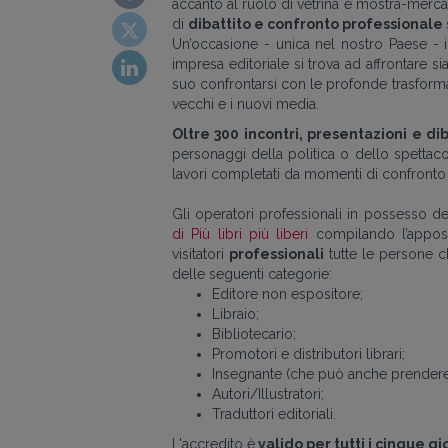
accanto al ruolo di vetrina e mostra-merca
di
dibattito e confronto professionale
Un’occasione - unica nel nostro Paese - i
impresa editoriale si trova ad affrontare 
suo confrontarsi con le profonde trasformazi
vecchi e i nuovi media.
Oltre 300 incontri, presentazioni e dib
personaggi della politica o dello spettac
lavori completati da momenti di confronto
Gli operatori professionali in possesso d
di Più libri più liberi
compilando l’apposi
visitatori
p
rofessionali
tutte le persone c
delle seguenti categorie:
Editore non espositore;
Libraio;
Bibliotecario;
Promotori e distributori librari;
Insegnante (che può anche prendere p
Autori/Illustratori;
Traduttori editoriali.
L'accredito è
valido per tutti i cinque gi