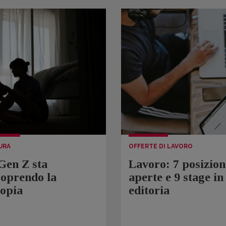
URA
OFFERTE DI LAVORO
Gen Z sta
Lavoro: 7 posizion
coprendo la
aperte e 9 stage in
topia
editoria