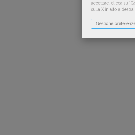
accettare, clicca su "
sulla X in alto a destra
Gestione preferenz