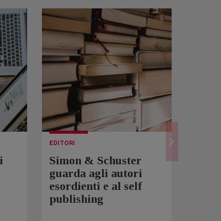
EDITORI
LETTUR
i
Simon & Schuster
Spam
guarda agli autori
Over
esordienti e al self
sono 
publishing
scrit
inqui