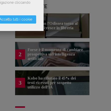
avigazione cliccando
LE PIÙ LETTE
Accetto tutti i cookie
Con Nolan l’Odissea torna al
1
cinema e cresce in libreria
Forse è il momento di cambiare
2
prospettiva sull’intelligenza
artificiale
Kobo ha rifiutato il 45% dei
3
testi ricevuti per sospetto
utilizzo dell’IA