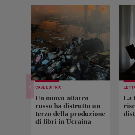
CASE EDITRICI
LETT
Un nuovo attacco
La 
russo ha distrutto un
ris
terzo della produzione
dis
di libri in Ucraina