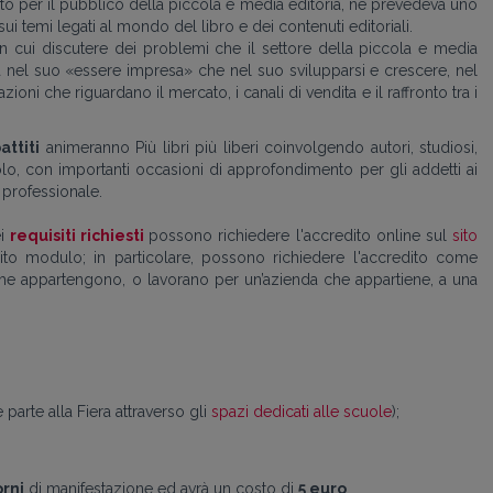
to per il pubblico della piccola e media editoria, ne prevedeva uno
sui temi legati al mondo del libro e dei contenuti editoriali.
n cui discutere dei problemi che il settore della piccola e media
sia nel suo «essere impresa» che nel suo svilupparsi e crescere, nel
oni che riguardano il mercato, i canali di vendita e il raffronto tra i
attiti
animeranno Più libri più liberi coinvolgendo autori, studiosi,
olo, con importanti occasioni di approfondimento per gli addetti ai
 professionale.
ei
requisiti richiesti
possono richiedere l'accredito online sul
sito
to modulo; in particolare, p
ossono richiedere l'accredito come
he appartengono, o lavorano per un’azienda che appartiene, a una
arte alla Fiera attraverso gli
spazi dedicati alle scuole
);
orni
di manifestazione ed avrà un costo di
5 euro
.