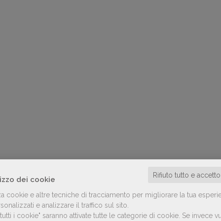
Rifiuto tutto e accett
lizzo dei cookie
za cookie e altre tecniche di tracciamento per migliorare la tua esperi
onalizzati e analizzare il traffico sul sito.
utti i cookie" saranno attivate tutte le categorie di cookie.
Se invece vu