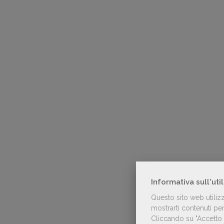
Informativa sull'uti
Questo sito web utiliz
mostrarti contenuti pers
Cliccando su "Accetto t