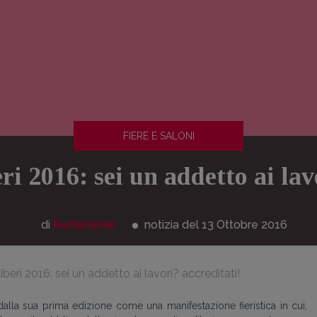
FIERE E SALONI
eri 2016: sei un addetto ai la
di
Redazione
notizia del 13
Ottobre
2016
ù liberi 2016: sei un addetto ai lavori? accreditati!
 dalla sua prima edizione come una manifestazione fieristica in cui,