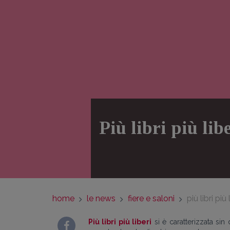
Più libri più lib
home
le news
fiere e saloni
più libri pi
Più libri più liberi
si è caratterizzata sin