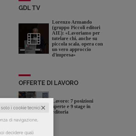
GDL TV
Lorenzo Armando
(gruppo Piccoli editori
AIE): «Lavoriamo per
tutelare chi, anche su
piccola scala, opera con
un vero approccio
d'impresa»
OFFERTE DI LAVORO
Lavoro: 7 posizioni
✕
aperte e 9 stage in
o solo i cookie tecnici
editoria
enza di navigazione,
oi decidere quali