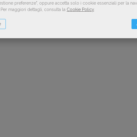
Gestione preferenze", oppure accetta solo i cookie essenziali per la n
.
Per maggiori dettagli, consulta la
Cookie Policy
.
e