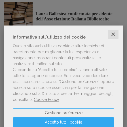
Laura Ballestra confermata presidente
dell’Associazione Italiana Biblioteche
✕
Informativa sull'utilizzo dei cookie
Questo sito web utilizza cookie e altre tecniche di
GDL TV
tracciamento per migliorare la tua esperienza di
navigazione, mostrarti contenuti personalizzati e
analizzare il traffico sul sito.
Lorenzo Armando (gruppo Piccoli editori
Cliccando su "Accetto tutti i cookie" saranno attivate
AIE): «Lavoriamo per tutelare chi, anche
tutte le categorie di cookie.
Se invece vuoi decidere
su piccola scala, opera con un vero
approccio d'impresa»
quali accettare, clicca su "Gestione preferenze", oppure
accetta solo i cookie essenziali per la navigazione
cliccando sulla X in alto a destra.
Per maggiori dettagli,
consulta la
Cookie Policy
.
OFFERTE DI LAVORO
Gestione preferenze
Accetto tutti i cookie