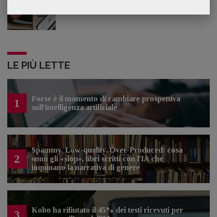
Lavoro: 7 posizioni aperte e 9 stage in
editoria
LE PIÙ LETTE
Forse è il momento di cambiare prospettiva
1
sull’intelligenza artificiale
Spammy, Low-quality, Over-Produced: cosa
2
sono gli «slop», libri scritti con l'IA che
inquinano la narrativa di genere
Kobo ha rifiutato il 45% dei testi ricevuti per
3