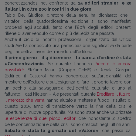
concretizzandosi nel confronto tra
15 editori stranieri e 30
italiani, in oltre 200 incontri in due giorni
.
Fabio Del Giudice, direttore della fiera, ha dichiarato che i
visitatori della quattordicesima edizione si sono manifestati
propensi agli acquisti, tanto che l’80% degli editori presenti
ritiene di aver venduto come o più dell’edizione passata.
Anche il ciclo di incontri professionali organizzato dall’Ufficio
studi Aie ha conosciuto una partecipazione significativa da parte
degli addetti ai lavori del mondo dell’editoria.
Il primo giorno – il 4 dicembre – la parola d’ordine è stata
«Concentrazioni»
. Se durante l’incontro
Piccolo è ancora
possibile?
Stefano Mauri (Gruppo GeMS) e Renata Gorgani
(Editrice il Castoro) hanno concordato sull'artigianalità del
mestiere dell’editore e sull'esigenza di fare il proprio lavoro con
un occhio alla salvaguardia dell’identità culturale e uno al
fatturato; i dati Nielsen – Aie presentati durante
Ereditare il futuro:
il mercato che verrà
, hanno aiutato a mettere a fuoco i risultati di
questo 2015, anno di transizione verso la fine della crisi e
l’apertura di nuove opportunità. Ma sono state anche valorizzate
le esperienze di quei piccoli editori
che, nonostante lo spettro
delle concentrazioni e della crisi, sono cresciuti negli ultimi anni.
Sabato è stata la giornata del «Valore»
, che passa dai