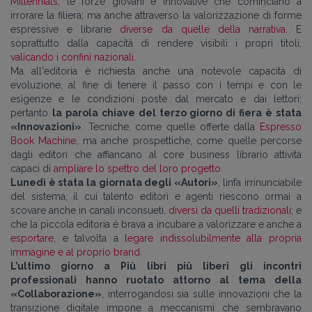
Millennials
, le forze giovani e innovative che cominciano a
irrorare la filiera; ma anche attraverso la valorizzazione di forme
espressive e librarie
diverse da quelle della narrativa
. E
soprattutto dalla capacità di rendere visibili i propri titoli,
valicando i confini nazionali
.
Ma all'editoria è richiesta anche una notevole capacità di
evoluzione, al fine di tenere il passo con i tempi e con le
esigenze e le condizioni poste dal mercato e dai lettori;
pertanto
la parola chiave del terzo giorno di fiera è stata
«Innovazioni»
. Tecniche, come quelle offerte dalla
Espresso
Book Machine
, ma anche prospettiche, come quelle percorse
dagli editori che affiancano al core business librario attività
capaci di
ampliare lo spettro del loro progetto
.
Lunedì è stata la giornata degli «Autori»
, linfa irrinunciabile
del sistema, il cui talento editori e agenti riescono ormai a
scovare anche in canali inconsueti,
diversi da quelli tradizionali
; e
che la piccola editoria è brava a incubare a valorizzare e anche a
esportare
, e talvolta a
legare indissolubilmente alla propria
immagine e al proprio brand
.
L’ultimo giorno a Più libri più liberi gli incontri
professionali hanno ruotato attorno al tema della
«Collaborazione»
, interrogandosi sia sulle innovazioni che la
transizione digitale impone a meccanismi che sembravano