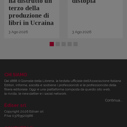
ha distrutto un
distopia
terzo della
produzione di
libri in Ucraina
3
Ago
2026
3
Ago
2026
CHI SIAMO
Dal 1888 il Giornale della Libreria, la testata ufficiale dell’Associazione Italiana
Editori, informa, ascolta e sostiene i professionisti e le professioniste della
filiera editoriale. Oggi è una piattaforma composta da questo sito web,
la rivista, le newsletter e i social network.
Continua...
Ediser srl
Copyright 2026 Ediser srl
P.Iva 03763520966