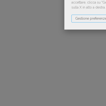
accettare, clicca su "
sulla X in alto a destra
Gestione preferenz