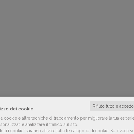
Rifiuto tutto e accett
lizzo dei cookie
za cookie e altre tecniche di tracciamento per migliorare la tua esperi
onalizzati e analizzare il traffico sul sito.
utti i cookie" saranno attivate tutte le categorie di cookie.
Se invece vu