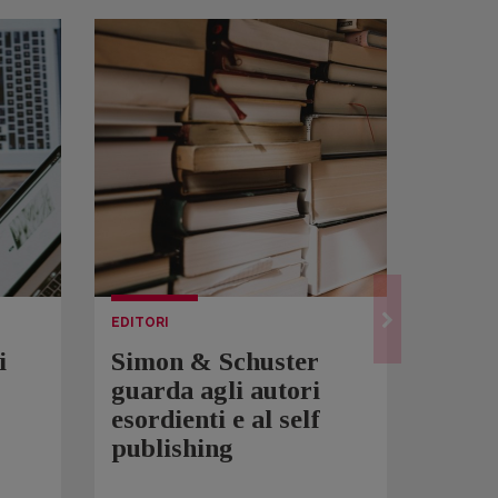
EDITORI
LETTUR
i
Simon & Schuster
Spam
guarda agli autori
Over
esordienti e al self
sono 
publishing
scrit
inqui