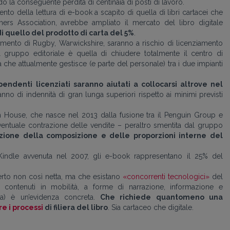
do la conseguente perdita di centinaia di posti di lavoro.
to della lettura di e-book a scapito di quella di libri cartacei che
ishers Association, avrebbe ampliato il mercato del libro digitale
i quello del prodotto di carta del 5%
.
limento di Rugby, Warwickshire, saranno a rischio di licenziamento
 gruppo editoriale è quella di chiudere totalmente il centro di
tà che attualmente gestisce (e parte del personale) tra i due impianti
ipendenti licenziati saranno aiutati a collocarsi altrove nel
nno di indennità di gran lunga superiori rispetto ai minimi previsti
 House, che nasce nel 2013 dalla fusione tra il Penguin Group e
entuale contrazione delle vendite – peraltro smentita dal gruppo
zione della composizione e delle proporzioni interne del
el Kindle avvenuta nel 2007, gli e-book rappresentano il 25% del
 certo non così netta, ma che esistano
«concorrenti tecnologici»
del
di contenuti in mobilità, a forme di narrazione, informazione e
ria) è un’evidenza concreta.
Che richiede quantomeno una
e i processi
di filiera del libro
. Sia cartaceo che digitale.