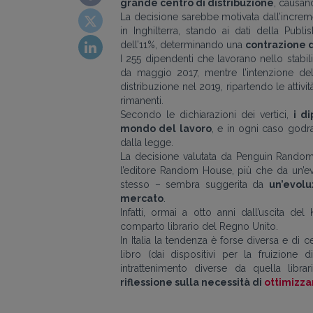
grande centro di distribuzione
, causan
La decisione sarebbe motivata dall’incremen
in Inghilterra, stando ai dati della Publ
dell’11%, determinando una
contrazione d
I 255 dipendenti che lavorano nello stabi
da maggio 2017, mentre l’intenzione del
distribuzione nel 2019, ripartendo le attivi
rimanenti.
Secondo le dichiarazioni dei vertici,
i d
mondo del lavoro
, e in ogni caso godra
dalla legge.
La decisione valutata da Penguin Random
l’editore Random House, più che da un’ev
stesso – sembra suggerita da
un’evolu
mercato
.
Infatti, ormai a otto anni dall’uscita d
comparto librario del Regno Unito.
In Italia la tendenza è forse diversa e di
libro (dai dispositivi per la fruizione 
intrattenimento diverse da quella libra
riflessione sulla necessità di
ottimizzar