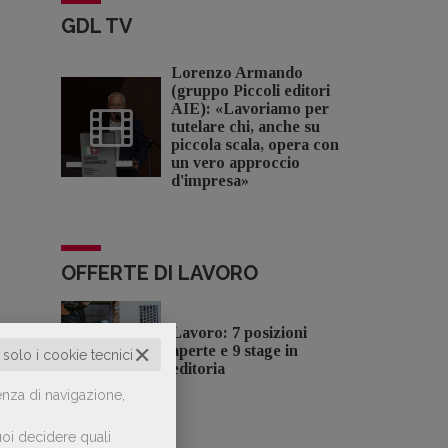
GDL TV
Lorenzo Armando
(gruppo Piccoli editori
AIE): «Lavoriamo per
tutelare chi, anche su
piccola scala, opera con
un vero approccio
d'impresa»
OFFERTE DI LAVORO
Lavoro: 7 posizioni
✕
aperte e 9 stage in
o solo i cookie tecnici
editoria
enza di navigazione,
oi decidere quali