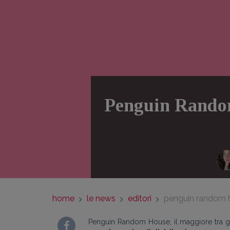
Penguin Random 
home
le news
editori
penguin random ho
Penguin Random House, il maggiore tra gli 