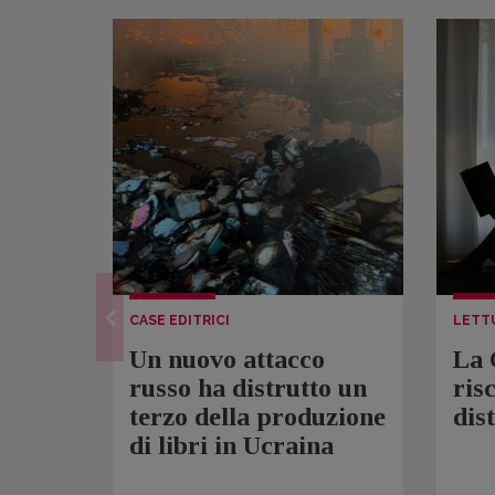
CASE EDITRICI
LETT
Un nuovo attacco
La 
russo ha distrutto un
ris
terzo della produzione
dis
di libri in Ucraina