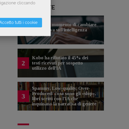
avigazione cliccando
LE PIÙ LETTE
Accetto tutti i cookie
Forse è il momento di cambiare
1
prospettiva sull’intelligenza
artificiale
Kobo ha rifiutato il 45% dei
2
testi ricevuti per sospetto
utilizzo dell’IA
Spammy, Low-quality, Over-
Produced: cosa sono gli «slop»,
3
libri scritti con l'IA che
inquinano la narrativa di genere