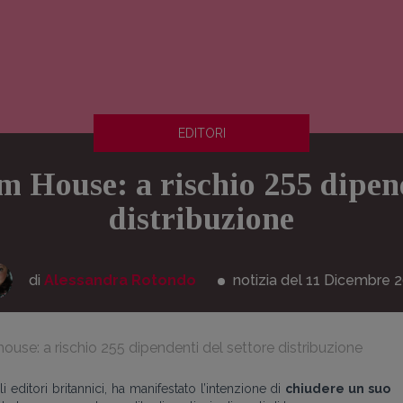
EDITORI
House: a rischio 255 dipend
distribuzione
di
Alessandra Rotondo
notizia del 11
Dicembre
2
use: a rischio 255 dipendenti del settore distribuzione
editori britannici, ha manifestato l’intenzione di
chiudere un suo