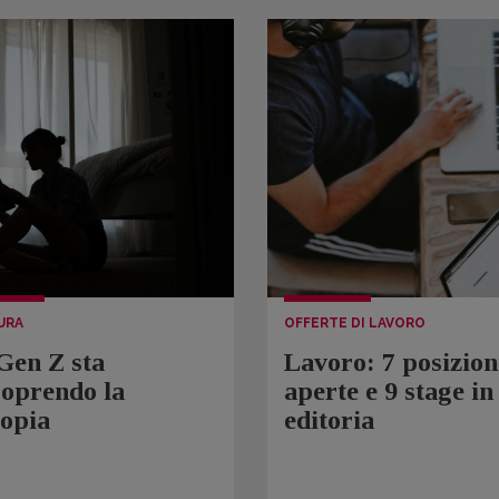
URA
OFFERTE DI LAVORO
Gen Z sta
Lavoro: 7 posizion
coprendo la
aperte e 9 stage in
topia
editoria