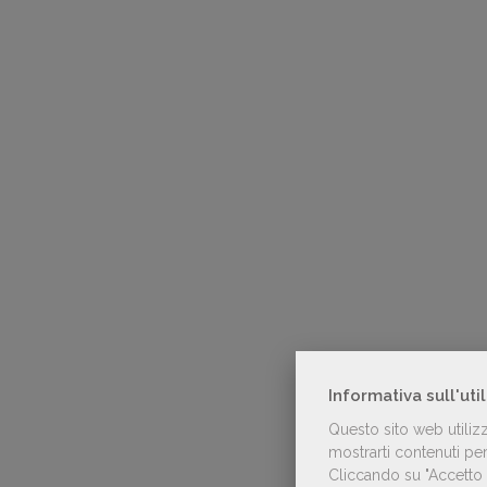
Informativa sull'uti
Questo sito web utiliz
mostrarti contenuti pers
Cliccando su "Accetto t