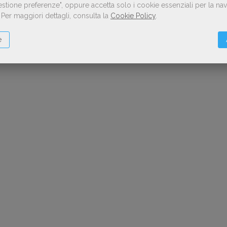
Gestione preferenze", oppure accetta solo i cookie essenziali per la n
.
Per maggiori dettagli, consulta la
Cookie Policy
.
e