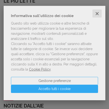
LE PIÙ LETTE
✕
Informativa sull'utilizzo dei cookie
Forse è il momento di cambiare prospettiva
1
sull’intelligenza artificiale
Questo sito web utilizza cookie e altre tecniche di
tracciamento per migliorare la tua esperienza di
navigazione, mostrarti contenuti personalizzati e
analizzare il traffico sul sito.
Cliccando su "Accetto tutti i cookie" saranno attivate
Kobo ha rifiutato il 45% dei testi ricevuti per
2
tutte le categorie di cookie.
Se invece vuoi decidere
sospetto utilizzo dell’IA
quali accettare, clicca su "Gestione preferenze", oppure
accetta solo i cookie essenziali per la navigazione
cliccando sulla X in alto a destra.
Per maggiori dettagli,
consulta la
Cookie Policy
.
«La voce umana? Ha un valore aggiunto
3
impareggiabile». Simona Musmeci, product
manager ebook e audiolibri
Gestione preferenze
Accetto tutti i cookie
NOTIZIE DALL'AIE