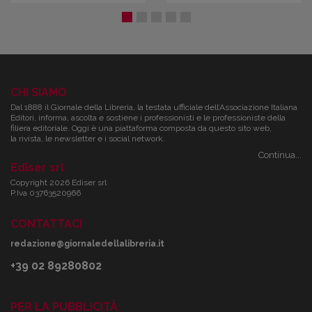
CHI SIAMO
Dal 1888 il Giornale della Libreria, la testata ufficiale dell’Associazione Italiana
Editori, informa, ascolta e sostiene i professionisti e le professioniste della
filiera editoriale. Oggi è una piattaforma composta da questo sito web,
la rivista, le newsletter e i social network.
Continua...
Ediser srl
Copyright 2026 Ediser srl
P.Iva 03763520966
CONTATTACI
redazione@giornaledellalibreria.it
+39 02 89280802
PER LA PUBBLICITÀ