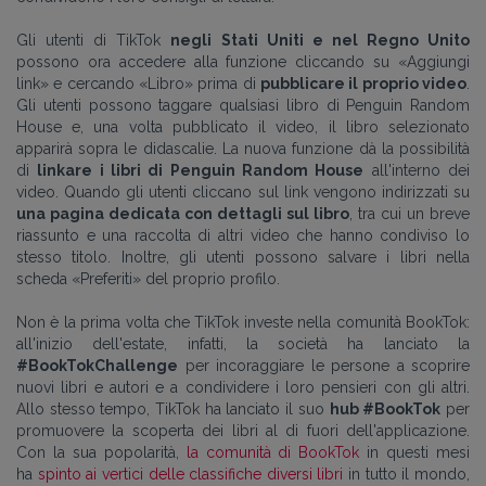
Gli utenti di TikTok
negli Stati Uniti e nel Regno Unito
possono ora accedere alla funzione cliccando su «Aggiungi
link» e cercando «Libro» prima di
pubblicare il proprio video
.
Gli utenti possono taggare qualsiasi libro di Penguin Random
House e, una volta pubblicato il video, il libro selezionato
apparirà sopra le didascalie.
La nuova funzione dà la possibilità
di
linkare i libri di Penguin Random House
all'interno dei
video. Quando gli utenti cliccano sul link vengono indirizzati su
una pagina dedicata con dettagli sul libro
, tra cui un breve
riassunto e una raccolta di altri video che hanno condiviso lo
stesso titolo. Inoltre, gli utenti possono salvare i libri nella
scheda «Preferiti» del proprio profilo.
Non è la prima volta che TikTok investe nella comunità BookTok:
all'inizio dell'estate, infatti, la società ha lanciato la
#BookTokChallenge
per incoraggiare le persone a scoprire
nuovi libri e autori e a condividere i loro pensieri con gli altri.
Allo stesso tempo, TikTok ha lanciato il suo
hub #BookTok
per
promuovere la scoperta dei libri al di fuori dell'applicazione.
Con la sua popolarità,
la comunità di BookTok
in questi mesi
ha
spinto ai vertici delle classifiche diversi libri
in tutto il mondo
,