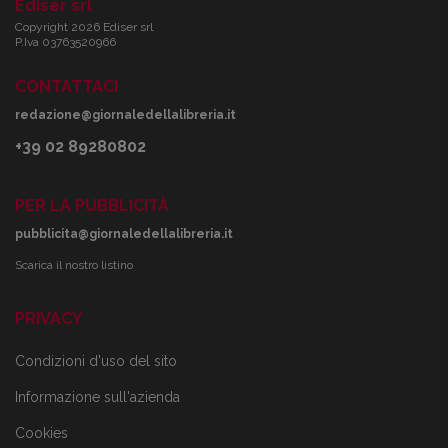
Ediser srl
Copyright 2026 Ediser srl
P.Iva 03763520966
CONTATTACI
redazione@giornaledellalibreria.it
+39 02 89280802
PER LA PUBBLICITÀ
pubblicita@giornaledellalibreria.it
Scarica il nostro listino
PRIVACY
Condizioni d'uso del sito
Informazione sull'azienda
Cookies