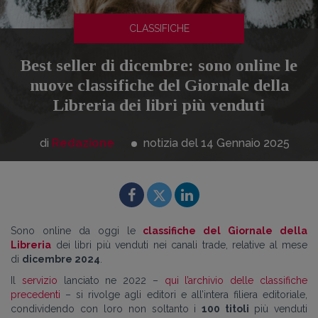
CLASSIFICHE
Best seller di dicembre: sono online le
nuove classifiche del Giornale della
Libreria dei libri più venduti
di
Redazione
notizia del 14
Gennaio
2025
Sono online da oggi le
classifiche del Giornale della
Libreria
dei libri più venduti nei canali trade, relative al mese
di
dicembre 2024
.
Il
servizio
lanciato ne 2022 –
qui l’archivio delle classifiche
precedenti
– si rivolge agli editori e all’intera filiera editoriale,
condividendo con loro non soltanto i
100 titoli
più venduti