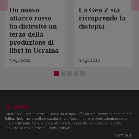
Un nuovo
La Gen Z sta
attacco russo
riscoprendo la
ha distrutto un
distopia
terzo della
produzione di
libri in Ucraina
3
Ago
2026
3
Ago
2026
CHI SIAMO
Dal 1888 il Giornale della Libreria, la testata ufficiale dell’Associazione Italiana
Editori, informa, ascolta e sostiene i professionisti e le professioniste della
filiera editoriale. Oggi è una piattaforma composta da questo sito web,
la rivista, le newsletter e i social network.
Continua...