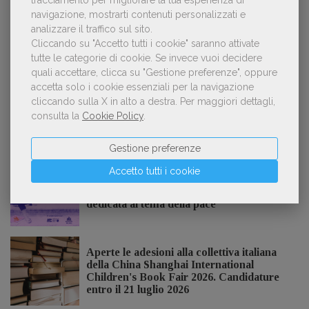
navigazione, mostrarti contenuti personalizzati e
analizzare il traffico sul sito.
Cliccando su "Accetto tutti i cookie" saranno attivate
Kobo ha rifiutato il 45% dei testi ricevuti per
3
tutte le categorie di cookie.
Se invece vuoi decidere
sospetto utilizzo dell’IA
quali accettare, clicca su "Gestione preferenze", oppure
accetta solo i cookie essenziali per la navigazione
cliccando sulla X in alto a destra.
Per maggiori dettagli,
consulta la
Cookie Policy
.
NOTIZIE DALL'AIE
Gestione preferenze
Accetto tutti i cookie
Il Premio Inge Feltrinelli apre le
candidature per la quinta edizione,
dedicata al tema della pace
Aperte le adesioni alla collettiva italiana
della China Shanghai International
Children's Book Fair 2026. Candidature
entro il 21 luglio 2026