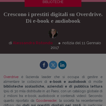
BIBLIOTECHE
Crescono i prestiti digitali su Overdrive.
Di e-book e audiobook
di
Alessandra Rotondo
notizia del 11
Gennaio
2017
Overdrive
è l’azienda leader che si occupa di gestire e
alimentare le collezioni di
e-book e audiobook
di molte
biblioteche scolastiche, aziendali e di pubblica lettura
(più di 30 mila distribuite in 40 Paesi, con un catalogo globale di
2 milioni tra e-book, audiobook e contenuti video). Secondo
quanto riportato da
Goodereader
, la società ha recentemente
diffuso dei
dati sui prestiti digitali nel 2016
. In particolar