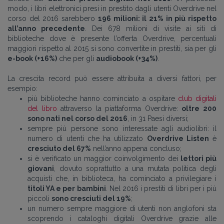
modo, i libri elettronici presi in prestito dagli utenti Overdrive nel
corso del 2016 sarebbero
196 milioni: il 21% in più rispetto
all’anno precedente
. Dei 678 milioni di visite ai siti di
biblioteche dove è presente l’offerta Overdrive, percentuali
maggiori rispetto al 2015 si sono convertite in prestiti, sia per gli
e-book (+16%)
che per gli
audiobook (+34%)
.
La crescita record può essere attribuita a diversi fattori, per
esempio:
più biblioteche hanno cominciato a ospitare
club digitali
del libro
attraverso la piattaforma Overdrive:
oltre 200
sono nati nel corso del 2016
, in 31 Paesi diversi;
sempre più persone sono interessate agli audiolibri: il
numero di utenti che ha utilizzato
Overdrive Listen
è
cresciuto del 67%
nell’anno appena concluso;
si è verificato un maggior coinvolgimento dei
lettori più
giovani
, dovuto soprattutto a una mutata politica degli
acquisti che, in biblioteca, ha cominciato a privilegiare i
titoli YA e per bambini
. Nel 2016 i prestiti di libri per i più
piccoli
sono cresciuti del 19%
;
un numero sempre maggiore di utenti non anglofoni sta
scoprendo i cataloghi digitali Overdrive grazie alle