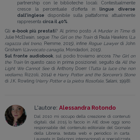
partnership con le biblioteche locali. Contestualmente
cresce la percentuale d’offerta in
lingue diverse
dall’inglese
disponibile sulla piattaforma: attualmente
rappresenta
circa il 40%
.
Gli
e-book più prestati
? Al primo posto
A Murder in Time
di
Julie McElwain, segue
The Girl on the Train
di Paula Hawkins (
La
ragazza del treno
, Piemme, 2015), infine
Rogue Lawyer
di John
Grisham (
L’avvocato canaglia
, Mondadori, 2015).
Sul fronte audiobook
, sul podio troviamo ancora
The Girl on
the Train
(in questo caso in prima posizione), seguito da
All the
Light We Cannot See
di Anthony Doerr (
Tutta la luce che non
vediamo
, Rizzoli, 2014) e
Harry Potter and the Sorcerer’s Stone
di J.K. Rowling (
Harry Potter e la pietra filosofale
, Salani, 1998).
L'autore:
Alessandra Rotondo
Dal 2010 mi occupo della creazione di contenuti
digitali, dal 2015 lo faccio in AIE dove oggi sono
responsabile del contenuto editoriale del Giornale
della Libreria, testata web e periodico in carta.
Laureata in Relazioni internazionali e specializzata