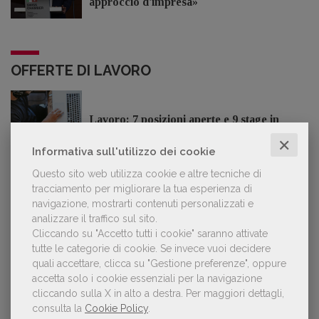
approccio d'impresa»
OFFERTE DI LAVORO
Lavoro: 7 posizioni aperte e 9 stage in
editoria
✕
Informativa sull'utilizzo dei cookie
Questo sito web utilizza cookie e altre tecniche di
tracciamento per migliorare la tua esperienza di
navigazione, mostrarti contenuti personalizzati e
LE PIÙ LETTE
analizzare il traffico sul sito.
Cliccando su "Accetto tutti i cookie" saranno attivate
tutte le categorie di cookie.
Se invece vuoi decidere
Con Nolan l’Odissea torna al cinema e cresce in
quali accettare, clicca su "Gestione preferenze", oppure
1
libreria
accetta solo i cookie essenziali per la navigazione
cliccando sulla X in alto a destra.
Per maggiori dettagli,
consulta la
Cookie Policy
.