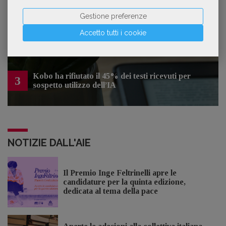
Gestione preferenze
Forse è il momento di cambiare prospettiva
2
sull’intelligenza artificiale
Accetto tutti i cookie
Kobo ha rifiutato il 45% dei testi ricevuti per
3
sospetto utilizzo dell’IA
NOTIZIE DALL'AIE
Il Premio Inge Feltrinelli apre le
candidature per la quinta edizione,
dedicata al tema della pace