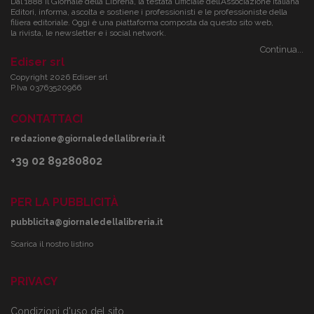
Dal 1888 il Giornale della Libreria, la testata ufficiale dell’Associazione Italiana
Editori, informa, ascolta e sostiene i professionisti e le professioniste della
filiera editoriale. Oggi è una piattaforma composta da questo sito web,
la rivista, le newsletter e i social network.
Continua...
Ediser srl
Copyright 2026 Ediser srl
P.Iva 03763520966
CONTATTACI
redazione@giornaledellalibreria.it
+39 02 89280802
PER LA PUBBLICITÀ
pubblicita@giornaledellalibreria.it
Scarica il nostro listino
PRIVACY
Condizioni d'uso del sito