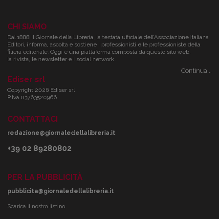
CHI SIAMO
Dal 1888 il Giornale della Libreria, la testata ufficiale dell’Associazione Italiana
Editori, informa, ascolta e sostiene i professionisti e le professioniste della
filiera editoriale. Oggi è una piattaforma composta da questo sito web,
la rivista, le newsletter e i social network.
Continua...
Ediser srl
Copyright 2026 Ediser srl
P.Iva 03763520966
CONTATTACI
redazione@giornaledellalibreria.it
+39 02 89280802
PER LA PUBBLICITÀ
pubblicita@giornaledellalibreria.it
Scarica il nostro listino