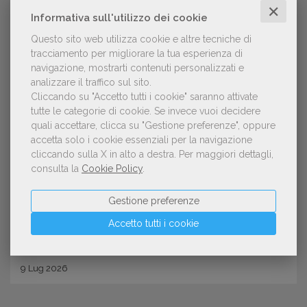
✕
Informativa sull'utilizzo dei cookie
Questo sito web utilizza cookie e altre tecniche di
tracciamento per migliorare la tua esperienza di
navigazione, mostrarti contenuti personalizzati e
analizzare il traffico sul sito.
Cliccando su "Accetto tutti i cookie" saranno attivate
tutte le categorie di cookie.
Se invece vuoi decidere
quali accettare, clicca su "Gestione preferenze", oppure
NOTIZIE DALL'AIE
accetta solo i cookie essenziali per la navigazione
Sono aperte le adesioni allo stand
cliccando sulla X in alto a destra.
Per maggiori dettagli,
consulta la
Cookie Policy
.
istituzionale italiano della fiera del
libro di Göteborg 2026
Gestione preferenze
Accetto tutti i cookie
9
Lug
2026