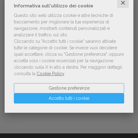
✕
Informativa sull'utilizzo dei cookie
Questo sito web utilizza cookie e altre tecniche di
tracciamento per migliorare la tua esperienza di
NOTIZIE DALL'AIE
navigazione, mostrarti contenuti personalizzati e
analizzare il traffico sul sito.
Cliccando su "Accetto tutti i cookie" saranno attivate
Il Premio Inge Feltrinelli apre le
tutte le categorie di cookie.
Se invece vuoi decidere
candidature per la quinta edizione,
quali accettare, clicca su "Gestione preferenze", oppure
dedicata al tema della pace
accetta solo i cookie essenziali per la navigazione
cliccando sulla X in alto a destra.
Per maggiori dettagli,
consulta la
Cookie Policy
.
Aperte le adesioni alla collettiva italiana
della China Shanghai International
Gestione preferenze
Children's Book Fair 2026. Candidature
entro il 21 luglio 2026
Accetto tutti i cookie