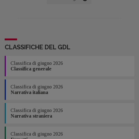
dropped away. I am in control of my
manuscript. I am in control of my cover. I
am in control of the entire process, and as
the creator of the work, I've got to think
that's the way it should be» (Brett Battles,
jakonrath.blogspot.com, 7 aprile 2011). Le
parole di Brett Battles esprimono
l’atteggiamento di una nuova generazione
di autori anglofoni che prefigurano – e
intendono interpretare – un vero e proprio
CLASSIFICHE DEL GDL
cambio di paradigma per l’editoria.
Classifica di giugno 2026
Classifica generale
Classifica di giugno 2026
Narrativa italiana
Classifica di giugno 2026
Narrativa straniera
Classifica di giugno 2026