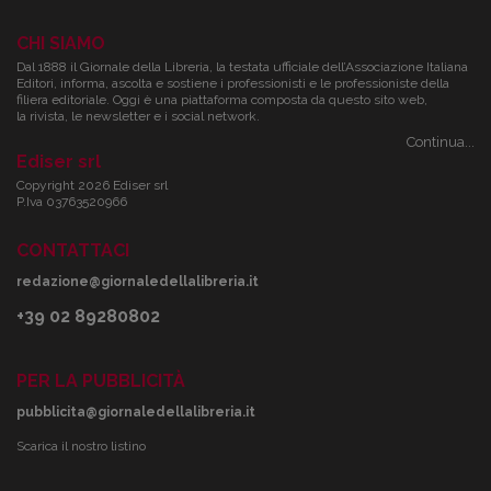
CHI SIAMO
Dal 1888 il Giornale della Libreria, la testata ufficiale dell’Associazione Italiana
Editori, informa, ascolta e sostiene i professionisti e le professioniste della
filiera editoriale. Oggi è una piattaforma composta da questo sito web,
la rivista, le newsletter e i social network.
Continua...
Ediser srl
Copyright 2026 Ediser srl
P.Iva 03763520966
CONTATTACI
redazione@giornaledellalibreria.it
+39 02 89280802
PER LA PUBBLICITÀ
pubblicita@giornaledellalibreria.it
Scarica il nostro listino