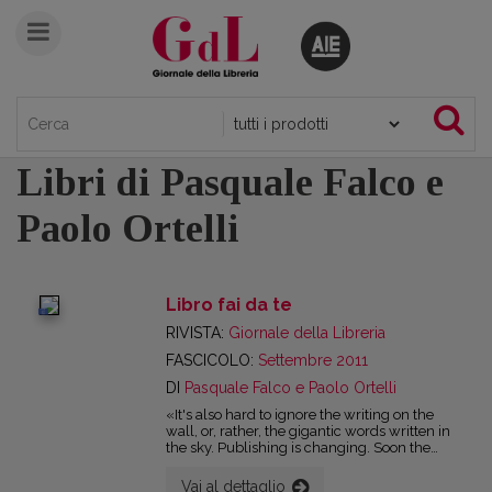
Libri di Pasquale Falco e
Paolo Ortelli
Libro fai da te
digital
RIVISTA:
Giornale della Libreria
FASCICOLO:
Settembre 2011
DI
Pasquale Falco e Paolo Ortelli
«It's also hard to ignore the writing on the
wall, or, rather, the gigantic words written in
the sky. Publishing is changing. Soon the
main audience will be reading digitally. The
reasons not to self-publish have rapidly
Vai al dettaglio