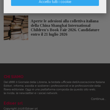
Accetto tutti i cookie
dedicata al tema della pace
Aperte le adesioni alla collettiva italiana
della China Shanghai International
Children's Book Fair 2026. Candidature
entro il 21 luglio 2026
CHI SIAMO
Dal 1888 il Giornale della Libreria, la testata ufficiale dell’Associazione Italiana
Editori, informa, ascolta e sostiene i professionisti e le professioniste della
filiera editoriale. Oggi è una piattaforma composta da questo sito web,
la rivista, le newsletter e i social network.
Continua...
Ediser srl
Copyright 2026 Ediser srl