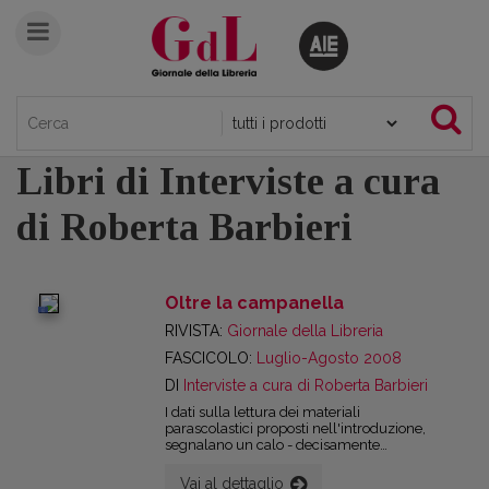
Libri di Interviste a cura
di Roberta Barbieri
Oltre la campanella
digital
RIVISTA:
Giornale della Libreria
FASCICOLO:
Luglio-Agosto 2008
DI
Interviste a cura di Roberta Barbieri
I dati sulla lettura dei materiali
parascolastici proposti nell'introduzione,
segnalano un calo - decisamente
significativo - negli ultimi sei anni. Vuoi
perché alcuni di questi prodotti stanno
Vai al dettaglio