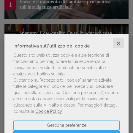
Forse è il momento di cambiare prospettiva
1
sull’intelligenza artificiale
Spammy, Low-quality, Over-Produced: cosa
2
sono gli «slop», libri scritti con l'IA che
✕
inquinano la narrativa di genere
Informativa sull'utilizzo dei cookie
Questo sito web utilizza cookie e altre tecniche di
tracciamento per migliorare la tua esperienza di
navigazione, mostrarti contenuti personalizzati e
Kobo ha rifiutato il 45% dei testi ricevuti per
3
analizzare il traffico sul sito.
sospetto utilizzo dell’IA
Cliccando su "Accetto tutti i cookie" saranno attivate
tutte le categorie di cookie.
Se invece vuoi decidere
quali accettare, clicca su "Gestione preferenze", oppure
accetta solo i cookie essenziali per la navigazione
cliccando sulla X in alto a destra.
Per maggiori dettagli,
NOTIZIE DALL'AIE
consulta la
Cookie Policy
.
Gestione preferenze
Il Premio Inge Feltrinelli apre le
candidature per la quinta edizione,