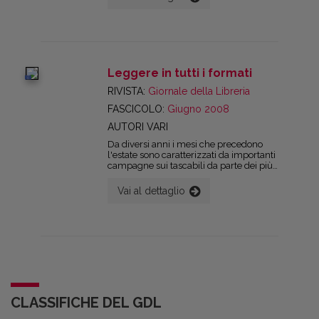
migrando (o sono già migrati) su supporti
tecnologici digitali, anche se integrati con la
tradizionale parte cartacea; vuoi per una
effettiva contrazione delle vendite come
qualcuno degli editori intervistati lascia
intravedere in questo forum.
Leggere in tutti i formati
digital
RIVISTA:
Giornale della Libreria
FASCICOLO:
Giugno 2008
AUTORI VARI
Da diversi anni i mesi che precedono
l'estate sono caratterizzati da importanti
campagne sui tascabili da parte dei più
grandi editori. La libreria è quindi sollecitata
a dare spazio alle novità hard cover da una
Vai al dettaglio
parte e, dall'altra, alle migliaia di tascabili in
promozione in quel momento e che
possono generare un traffico significativo
nel punto vendita grazie al richiamo dello
sconto.
CLASSIFICHE DEL GDL