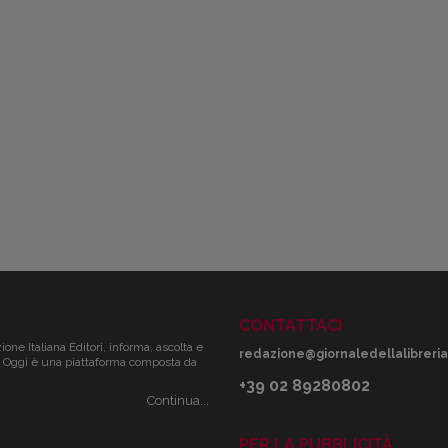
CONTATTACI
zione Italiana Editori, informa, ascolta e
redazione@giornaledellalibreria.
ale. Oggi è una piattaforma composta da
+39 02 89280802
Continua...
PER LA PUBBLICITÀ