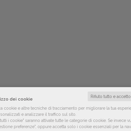
Rifiuto tutto e accett
lizzo dei cookie
za cookie e altre tecniche di tracciamento per migliorare la tua esperi
onalizzati e analizzare il traffico sul sito.
utti i cookie" saranno attivate tutte le categorie di cookie.
Se invece vu
Gestione preferenze", oppure accetta solo i cookie essenziali per la n