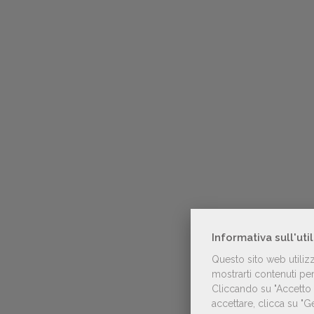
Informativa sull'uti
Questo sito web utiliz
mostrarti contenuti pers
Cliccando su "Accetto t
accettare, clicca su "