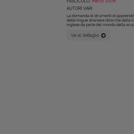
FASCICOLO:
Marzo 2008
AUTORI VARI
La domanda di strumenti di apprend
delle lingue straniere oltre che della 
inglese da parte del mondo della scuo
delle professioni.
Vai al dettaglio