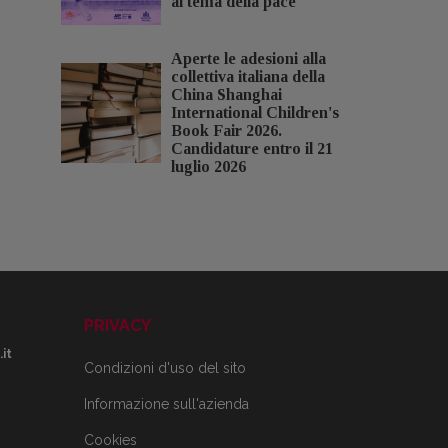
al tema della pace
Aperte le adesioni alla
collettiva italiana della
China Shanghai
International Children's
Book Fair 2026.
Candidature entro il 21
luglio 2026
PRIVACY
it
Condizioni d'uso del sito
Informazione sull'azienda
Cookies