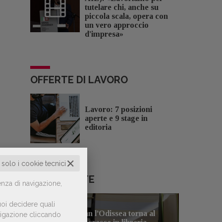
tutelare chi, anche su
piccola scala, opera con
un vero approccio
d'impresa»
OFFERTE DI LAVORO
Lavoro: 7 posizioni
aperte e 9 stage in
editoria
✕
o solo i cookie tecnici
LE PIÙ LETTE
enza di navigazione,
oi decidere quali
Con Nolan l’Odissea torna al
avigazione cliccando
1