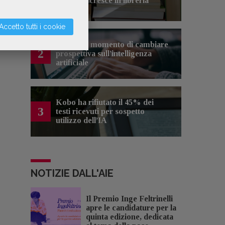
cinema e cresce in libreria
Accetto tutti i cookie
Forse è il momento di cambiare
2
prospettiva sull’intelligenza
artificiale
Kobo ha rifiutato il 45% dei
3
testi ricevuti per sospetto
utilizzo dell’IA
NOTIZIE DALL'AIE
Il Premio Inge Feltrinelli
apre le candidature per la
quinta edizione, dedicata