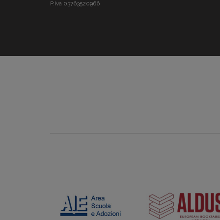
P.Iva 03763520966