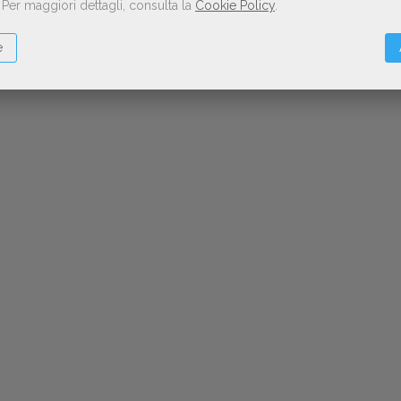
.
Per maggiori dettagli, consulta la
Cookie Policy
.
e