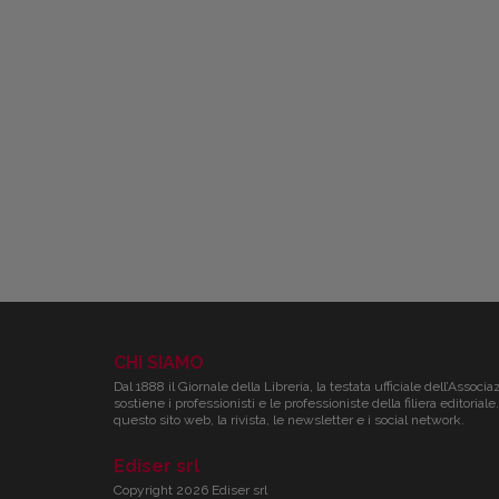
CHI SIAMO
Dal 1888 il Giornale della Libreria, la testata ufficiale dell’Associa
sostiene i professionisti e le professioniste della filiera editori
questo sito web, la rivista, le newsletter e i social network.
Ediser srl
Copyright 2026 Ediser srl