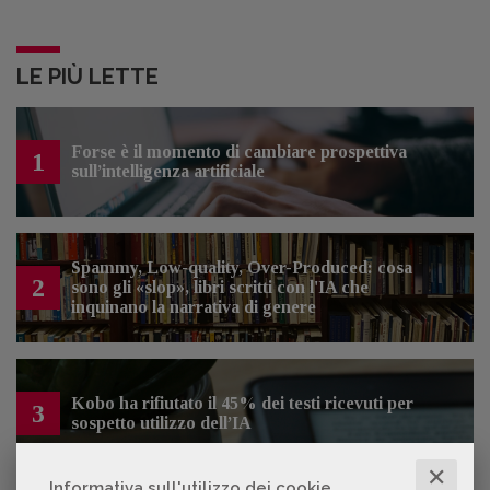
LE PIÙ LETTE
Forse è il momento di cambiare prospettiva
1
sull’intelligenza artificiale
Spammy, Low-quality, Over-Produced: cosa
2
sono gli «slop», libri scritti con l'IA che
inquinano la narrativa di genere
Kobo ha rifiutato il 45% dei testi ricevuti per
3
sospetto utilizzo dell’IA
✕
Informativa sull'utilizzo dei cookie