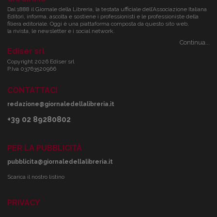
Dal 1888 il Giornale della Libreria, la testata ufficiale dell’Associazione Italiana
Editori, informa, ascolta e sostiene i professionisti e le professioniste della
filiera editoriale. Oggi è una piattaforma composta da questo sito web,
la rivista, le newsletter e i social network.
Continua...
Ediser srl
Copyright 2026 Ediser srl
P.Iva 03763520966
CONTATTACI
redazione@giornaledellalibreria.it
+39 02 89280802
PER LA PUBBLICITÀ
pubblicita@giornaledellalibreria.it
Scarica il nostro listino
PRIVACY