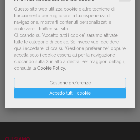
Questo sito web utilizza cookie e altre tecniche di
NOTIZIE DALL'AIE
tracciamento per migliorare la tua esperienza di
navigazione, mostrarti contenuti personalizzati e
analizzare il traffico sul sito.
Il Premio Inge Feltrinelli apre le
Cliccando su "Accetto tutti i cookie" saranno attivate
candidature per la quinta edizione,
tutte le categorie di cookie.
Se invece vuoi decidere
dedicata al tema della pace
quali accettare, clicca su "Gestione preferenze", oppure
accetta solo i cookie essenziali per la navigazione
cliccando sulla X in alto a destra.
Per maggiori dettagli,
consulta la
Cookie Policy
.
Aperte le adesioni alla collettiva italiana
della China Shanghai International
Children's Book Fair 2026. Candidature
Gestione preferenze
entro il 21 luglio 2026
Accetto tutti i cookie
CHI SIAMO