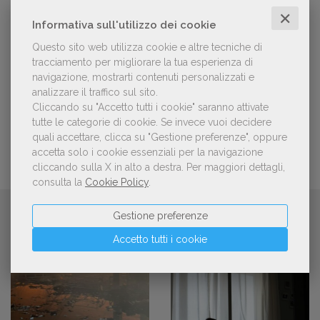
candidature per la quinta edizione,
✕
dedicata al tema della pace
Informativa sull'utilizzo dei cookie
Questo sito web utilizza cookie e altre tecniche di
tracciamento per migliorare la tua esperienza di
Aperte le adesioni alla collettiva italiana
navigazione, mostrarti contenuti personalizzati e
della China Shanghai International
Children's Book Fair 2026. Candidature
analizzare il traffico sul sito.
entro il 21 luglio 2026
Cliccando su "Accetto tutti i cookie" saranno attivate
tutte le categorie di cookie.
Se invece vuoi decidere
quali accettare, clicca su "Gestione preferenze", oppure
accetta solo i cookie essenziali per la navigazione
cliccando sulla X in alto a destra.
Per maggiori dettagli,
consulta la
Cookie Policy
.
CONTINUA A LEGGERE
Gestione preferenze
Accetto tutti i cookie