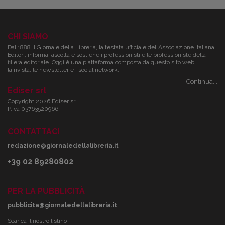
CHI SIAMO
Dal 1888 il Giornale della Libreria, la testata ufficiale dell’Associazione Italiana
Editori, informa, ascolta e sostiene i professionisti e le professioniste della
filiera editoriale. Oggi è una piattaforma composta da questo sito web,
la rivista, le newsletter e i social network.
Continua...
Ediser srl
Copyright 2026 Ediser srl
P.Iva 03763520966
CONTATTACI
redazione@giornaledellalibreria.it
+39 02 89280802
PER LA PUBBLICITÀ
pubblicita@giornaledellalibreria.it
Scarica il nostro listino