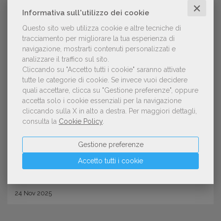
✕
Informativa sull'utilizzo dei cookie
Questo sito web utilizza cookie e altre tecniche di
tracciamento per migliorare la tua esperienza di
navigazione, mostrarti contenuti personalizzati e
analizzare il traffico sul sito.
Cliccando su "Accetto tutti i cookie" saranno attivate
tutte le categorie di cookie.
Se invece vuoi decidere
quali accettare, clicca su "Gestione preferenze", oppure
NOTIZIE DALL'AIE
accetta solo i cookie essenziali per la navigazione
Più libri più liberi: 3 italiani su 4
cliccando sulla X in alto a destra.
Per maggiori dettagli,
consulta la
Cookie Policy
.
hanno letto almeno un libro, anche
solo in parte, nel 2025
Gestione preferenze
Accetto tutti i cookie
24
Nov
2025