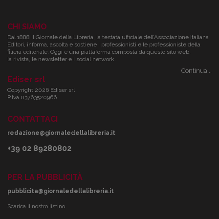
CHI SIAMO
Dal 1888 il Giornale della Libreria, la testata ufficiale dell’Associazione Italiana
Editori, informa, ascolta e sostiene i professionisti e le professioniste della
filiera editoriale. Oggi è una piattaforma composta da questo sito web,
la rivista, le newsletter e i social network.
Continua...
Ediser srl
Copyright 2026 Ediser srl
P.Iva 03763520966
CONTATTACI
redazione@giornaledellalibreria.it
+39 02 89280802
PER LA PUBBLICITÀ
pubblicita@giornaledellalibreria.it
Scarica il nostro listino