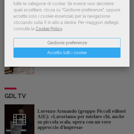
tutte le categorie di cookie.
Se invece vuoi decidere
quali accettare, clicca su "Gestione preferenze", oppure
accetta solo i cookie essenziali per la navigazione
cliccando sulla X in alto a destra.
Per maggiori dettagli,
consulta la
Cookie Policy
.
POLTRONE
Gestione preferenze
Accetto tutti i cookie
Laura Ballestra confermata presidente
dell’Associazione Italiana Biblioteche
GDL TV
Lorenzo Armando (gruppo Piccoli editori
AIE): «Lavoriamo per tutelare chi, anche
su piccola scala, opera con un vero
approccio d'impresa»