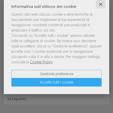
✕
Informativa sull'utilizzo dei cookie
Questo sito web utilizza cookie e altre tecniche di
tracciamento per migliorare la tua esperienza di
navigazione, mostrarti contenuti personalizzati e
analizzare il traffico sul sito.
Cliccando su "Accetto tutti i cookie" saranno attivate
tutte le categorie di cookie.
Se invece vuoi decidere
quali accettare, clicca su "Gestione preferenze", oppure
LETTURA
accetta solo i cookie essenziali per la navigazione
Quando all’e-book si arriva dalla
cliccando sulla X in alto a destra.
Per maggiori dettagli,
consulta la
Cookie Policy
.
pagina
Gestione preferenze
Accetto tutti i cookie
24
Lug
2013