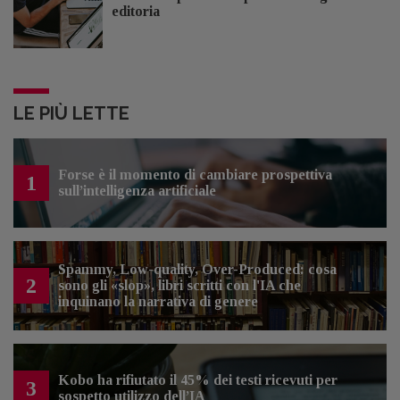
editoria
LE PIÙ LETTE
Forse è il momento di cambiare prospettiva
1
sull’intelligenza artificiale
Spammy, Low-quality, Over-Produced: cosa
2
sono gli «slop», libri scritti con l'IA che
inquinano la narrativa di genere
Kobo ha rifiutato il 45% dei testi ricevuti per
3
sospetto utilizzo dell’IA