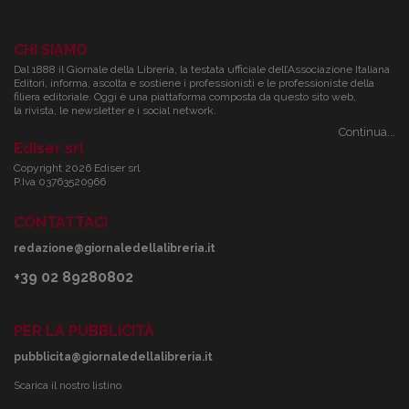
CHI SIAMO
Dal 1888 il Giornale della Libreria, la testata ufficiale dell’Associazione Italiana
Editori, informa, ascolta e sostiene i professionisti e le professioniste della
filiera editoriale. Oggi è una piattaforma composta da questo sito web,
la rivista, le newsletter e i social network.
Continua...
Ediser srl
Copyright 2026 Ediser srl
P.Iva 03763520966
CONTATTACI
redazione@giornaledellalibreria.it
+39 02 89280802
PER LA PUBBLICITÀ
pubblicita@giornaledellalibreria.it
Scarica il nostro listino