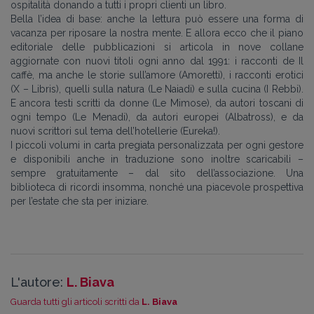
ospitalità donando a tutti i propri clienti un libro.
Bella l’idea di base: anche la lettura può essere una forma di
vacanza per riposare la nostra mente. E allora ecco che il piano
editoriale delle pubblicazioni si articola in nove collane
aggiornate con nuovi titoli ogni anno dal 1991: i racconti de Il
caffè, ma anche le storie sull’amore (Amoretti), i racconti erotici
(X – Libris), quelli sulla natura (Le Naiadi) e sulla cucina (I Rebbi).
E ancora testi scritti da donne (Le Mimose), da autori toscani di
ogni tempo (Le Menadi), da autori europei (Albatross), e da
nuovi scrittori sul tema dell’hotellerie (Eureka!).
I piccoli volumi in carta pregiata personalizzata per ogni gestore
e disponibili anche in traduzione sono inoltre scaricabili –
sempre gratuitamente – dal sito dell’associazione. Una
biblioteca di ricordi insomma, nonché una piacevole prospettiva
per l’estate che sta per iniziare.
L'autore:
L. Biava
Guarda tutti gli articoli scritti da
L. Biava