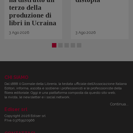
terzo della
produzione di
libri in Ucraina
3
Ago
2026
3
Ago
2026
CHI SIAMO
Dal 1888 il Giornale della Libreria, la testata ufficiale dell’Associazione Italiana
Editori, informa, ascolta e sostiene i professionisti e le professioniste della
filiera editoriale. Oggi è una piattaforma composta da questo sito web,
la rivista, le newsletter e i social network.
Continua...
Ediser srl
Copyright 2026 Ediser srl
P.Iva 03763520966