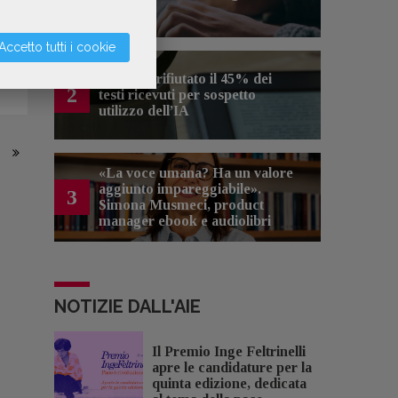
artificiale
Accetto tutti i cookie
Kobo ha rifiutato il 45% dei
2
testi ricevuti per sospetto
utilizzo dell’IA
«La voce umana? Ha un valore
aggiunto impareggiabile».
3
Simona Musmeci, product
manager ebook e audiolibri
NOTIZIE DALL'AIE
Il Premio Inge Feltrinelli
apre le candidature per la
quinta edizione, dedicata