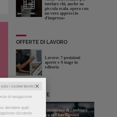
tutelare chi, anche su
piccola scala, opera con
un vero approccio
d'impresa»
OFFERTE DI LAVORO
Lavoro: 7 posizioni
aperte e 9 stage in
editoria
✕
o solo i cookie tecnici
LE PIÙ LETTE
enza di navigazione,
oi decidere quali
Forse è il momento di cambiare
avigazione cliccando
1
prospettiva sull’intelligenza