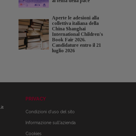
al tema della pace
Aperte le adesioni alla
collettiva italiana della
China Shanghai
International Children's
Book Fair 2026.
Candidature entro il 21
luglio 2026
PRIVACY
it
Condizioni d'uso del sito
Informazione sull'azienda
Cookies