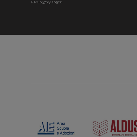
P.Iva 03763520966