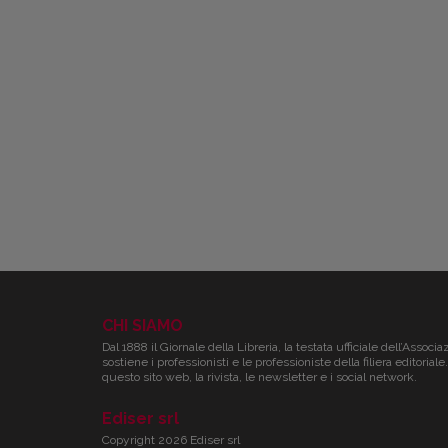
CHI SIAMO
Dal 1888 il Giornale della Libreria, la testata ufficiale dell’Associa
sostiene i professionisti e le professioniste della filiera editori
questo sito web, la rivista, le newsletter e i social network.
Ediser srl
Copyright 2026 Ediser srl