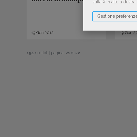
sulla X in alto a destra
Gestione preferenz
19
Gen
2012
19
Gen
2
194
risultati | pagina:
21
di
22