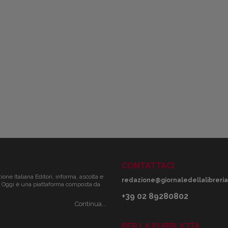
CONTATTACI
zione Italiana Editori, informa, ascolta e
redazione@giornaledellalibreria.
ale. Oggi è una piattaforma composta da
+39 02 89280802
Continua...
PER LA PUBBLICITÀ