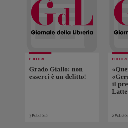
EDITORI
EDITORI
Grado Giallo: non
«Que
esserci è un delitto!
«Ger
il pr
Latte
3
Feb
2012
2
Feb
20