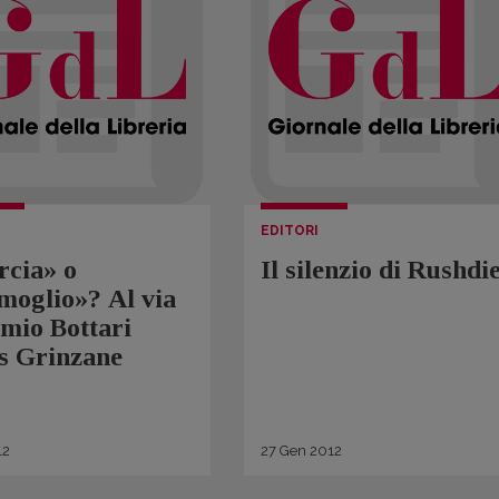
EDITORI
rcia» o
Il silenzio di Rushdi
moglio»? Al via
emio Bottari
s Grinzane
12
27
Gen
2012